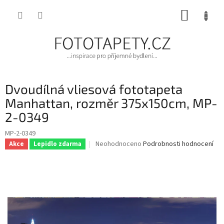
Přejít
NÁKUP
na
obsah
KOŠÍK
Dvoudílná vliesová fototapeta
Manhattan, rozměr 375x150cm, MP-
2-0349
MP-2-0349
Průměrné
Neohodnoceno
Podrobnosti hodnocení
Akce
Lepidlo zdarma
hodnocení
produktu
je
0,0
z
5
hvězdiček.