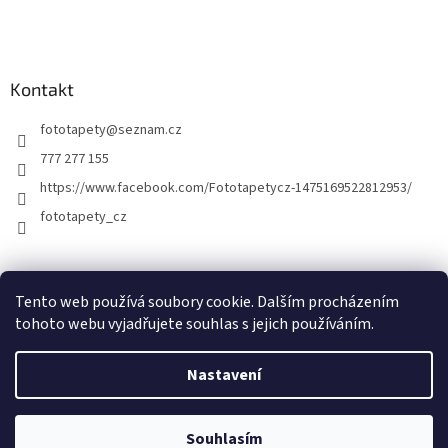
Kontakt
fototapety
@
seznam.cz
777 277 155
https://www.facebook.com/Fototapetycz-1475169522812953/
fototapety_cz
Kutilství.cz
Tento web používá soubory cookie. Dalším procházením
tohoto webu vyjadřujete souhlas s jejich používáním.
Nastavení
Vytvořil Shoptet
Souhlasím
Copyright 2026
FOTOTAPETY.CZ
. Všechna práva vyhrazena.