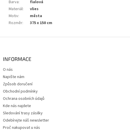
Barva
:
fialová
Materiál
:
vlies
Motiv
:
města
Rozměr
:
375 x 150 cm
Z
á
p
a
INFORMACE
t
O nás
í
Napište nám
Způsob doručení
Obchodní podmínky
Ochrana osobních údajů
Kde nás najdete
Sledování trasy zásilky
Odebírejte náš newsletter
Proč nakupovat u nás