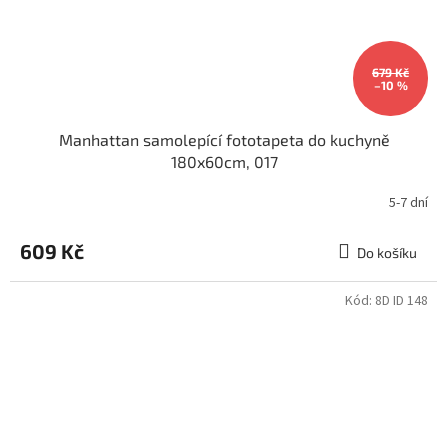
679 Kč
–10 %
Manhattan samolepící fototapeta do kuchyně
180x60cm, 017
5-7 dní
609 Kč
Do košíku
Kód:
8D ID 148