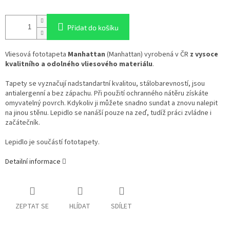
Přidat do košíku
Vliesová fototapeta
Manhattan
(Manhattan) vyrobená v ČR
z vysoce
kvalitního a odolného vliesového materiálu
.
Tapety se vyznačují nadstandartní kvalitou, stálobarevností, jsou
antialergenní a bez zápachu. Při použití ochranného nátěru získáte
omyvatelný povrch. Kdykoliv ji můžete snadno sundat a znovu nalepit
na jinou stěnu. Lepidlo se nanáší pouze na zeď, tudíž práci zvládne i
začátečník.
Lepidlo je součástí fototapety.
Detailní informace
ZEPTAT SE
HLÍDAT
SDÍLET