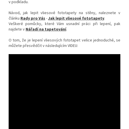
v podkladu.
Návod, jak lepit vliesové fototapety na stěny, naleznete v
článku
Rady pro Vás
-
Jak lepit vliesové fototapety
.
Veškeré pomůcky, které Vám usnadní práci při lepení, pak
najdete v
Nářadí na tapetování
.
O tom, že je lepení vliesových fototapet velice jednoduché, se
můžete přesvědčit v následujícím VIDEU: