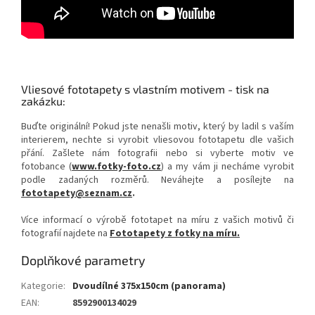
Vliesové fototapety s vlastním motivem - tisk na
zakázku:
Buďte originální! Pokud jste nenašli motiv, který by ladil s vaším
interierem, nechte si vyrobit vliesovou fototapetu dle vašich
přání. Zašlete nám fotografii nebo si vyberte motiv ve
fotobance (
www.fotky-foto.cz
) a my vám ji necháme vyrobit
podle zadaných rozměrů. Neváhejte a posílejte na
fototapety@seznam.cz
.
Více informací o výrobě fototapet na míru z vašich motivů či
fotografií najdete na
Fototapety z fotky na míru.
Doplňkové parametry
Kategorie
:
Dvoudílné 375x150cm (panorama)
EAN
:
8592900134029