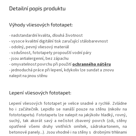
Detailní popis produktu
Výhody vliesových fototapet:
- nadstandardní kvalita, dlouhá životnost
- vysoce kvalitní digitální tisk zaručující stálobarevnost
- odolný, pevný vliesový materiál
- vzdušnost, fototapety propouští vodní páry
- jsou antialergenní, bez zápachu
- omyvatelnost povrchu při použití
ochranného nátěru
- jednoduchá práce při lepení, kdykoliv lze sundat a znovu
nalepit na jinou stěnu
Lepení vliesových fototapet:
Lepení vliesových fototapet je velice snadné a rychlé. Zvládne
ho i začátečník. Lepidlo se nanáší pouze na stěnu (nikoliv na
fotototapetu). Fototapetu lze nalepit na jakýkoliv hladký, rovný,
suchý, tak akorát savý a nečistot zbavený povrch (zdi, stěny
opatřené všemi druhy vnitřních omítek, sádrokartonem, na
betonové panely...). Jsou vhodné i na stěny s drobnými trhlinami