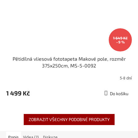
1 649 Kč
–9 %
Pětidílná vliesová fototapeta Makové pole, rozměr
375x250cm, MS-5-0092
5-8 dní
1 499 Kč
Do košíku
ZOBRAZIT VŠECHNY PODOBNÉ PRODUKTY
Popis
Videa (2)
Diskuze