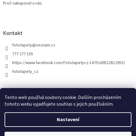
Proč nakupovat u nás
Kontakt
fototapety
@
seznam.cz
777 277 155
https://www.facebook.com/Fototapetycz-1475169522812953/
fototapety_cz
Kutilství.cz
Tento web používá soubory cookie. Dalším procházením
tohoto webu vyjadřujete souhlas s jejich používáním.
Nastavení
Vytvořil Shoptet