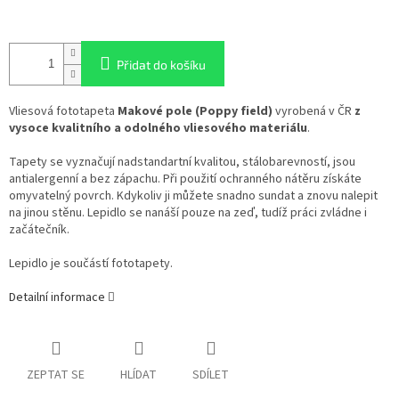
Přidat do košíku
Vliesová fototapeta
Makové pole (Poppy field)
vyrobená v ČR
z
vysoce kvalitního a odolného vliesového materiálu
.
Tapety se vyznačují nadstandartní kvalitou, stálobarevností, jsou
antialergenní a bez zápachu. Při použití ochranného nátěru získáte
omyvatelný povrch. Kdykoliv ji můžete snadno sundat a znovu nalepit
na jinou stěnu. Lepidlo se nanáší pouze na zeď, tudíž práci zvládne i
začátečník.
Lepidlo je součástí fototapety.
Detailní informace
ZEPTAT SE
HLÍDAT
SDÍLET