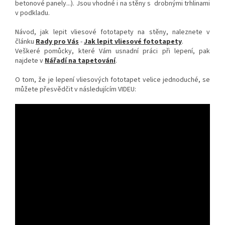
betonové panely...). Jsou vhodné i na stěny s drobnými trhlinami
v podkladu.
Návod, jak lepit vliesové fototapety na stěny, naleznete v
článku
Rady pro Vás
-
Jak lepit vliesové fototapety
.
Veškeré pomůcky, které Vám usnadní práci při lepení, pak
najdete v
Nářadí na tapetování
.
O tom, že je lepení vliesových fototapet velice jednoduché, se
můžete přesvědčit v následujícím VIDEU: