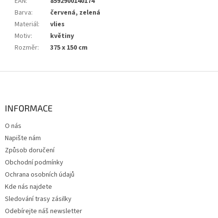
EAN
:
8592900140174
Barva
:
červená, zelená
Materiál
:
vlies
Motiv
:
květiny
Rozměr
:
375 x 150 cm
Z
á
p
a
INFORMACE
t
O nás
í
Napište nám
Způsob doručení
Obchodní podmínky
Ochrana osobních údajů
Kde nás najdete
Sledování trasy zásilky
Odebírejte náš newsletter