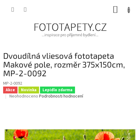
Přejít
NÁKUP
na
obsah
KOŠÍK
Dvoudílná vliesová fototapeta
Makové pole, rozměr 375x150cm,
MP-2-0092
MP-2-0092
Akce
Novinka
Lepidlo zdarma
Průměrné
Neohodnoceno
Podrobnosti hodnocení
hodnocení
produktu
je
0,0
z
5
hvězdiček.