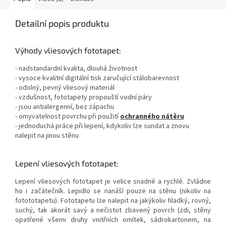
Detailní popis produktu
Výhody vliesových fototapet:
- nadstandardní kvalita, dlouhá životnost
- vysoce kvalitní digitální tisk zaručující stálobarevnost
- odolný, pevný vliesový materiál
- vzdušnost, fototapety propouští vodní páry
- jsou antialergenní, bez zápachu
- omyvatelnost povrchu při použití
ochranného nátěru
- jednoduchá práce při lepení, kdykoliv lze sundat a znovu
nalepit na jinou stěnu
Lepení vliesových fototapet:
Lepení vliesových fototapet je velice snadné a rychlé. Zvládne
ho i začátečník. Lepidlo se nanáší pouze na stěnu (nikoliv na
fotototapetu). Fototapetu lze nalepit na jakýkoliv hladký, rovný,
suchý, tak akorát savý a nečistot zbavený povrch (zdi, stěny
opatřené všemi druhy vnitřních omítek, sádrokartonem, na