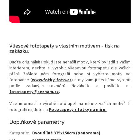
Vliesové fototapety s vlastním motivem - tisk na
zakázku:
Buďte originální! Pokud jste nenašli motiv, který by ladil s vaším
interierem, nechte si vyrobit vliesovou fototapetu dle vašich
přání. Zašlete nám fotografii nebo si vyberte motiv ve
fotobance (
www.fotky-foto.cz
) a my vám ji necháme vyrobit
podle zadaných rozměrů. Neváhejte a posílejte na
fototapety@seznam.cz
.
Více informací o výrobě fototapet na míru z vašich motivů či
fotografií najdete na
Fototapety z fotky na míru.
Doplňkové parametry
Kategorie
:
Dvoudílné 375x150cm (panorama)