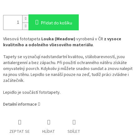
Přidat do košíku
Vliesová fototapeta
Louka (Meadow)
vyrobená v ČR
z vysoce
kvalitního a odolného vliesového materiálu
.
Tapety se vyznačují nadstandartní kvalitou, stálobarevností, jsou
antialergenní a bez zápachu. Při použití ochranného nátěru získáte
omyvatelný povrch. Kdykoliv ji můžete snadno sundat a znovu nalepit
na jinou stěnu. Lepidlo se nanáší pouze na zeď, tudíž práci zvládne i
začátečník.
Lepidlo je součástí fototapety.
Detailní informace
ZEPTAT SE
HLÍDAT
SDÍLET