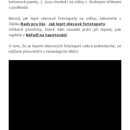
betonové panely...). Jsou vhodné i na stěny s drobnými trhlinami
v podkladu.
Návod, jak lepit vliesové fototapety na stěny, naleznete v
článku
Rady pro Vás
-
Jak lepit vliesové fototapety
.
Veškeré pomůcky, které Vám usnadní práci při lepení, pak
najdete v
Nářadí na tapetování
.
O tom, že je lepení vliesových fototapet velice jednoduché, se
můžete přesvědčit v následujícím VIDEU: