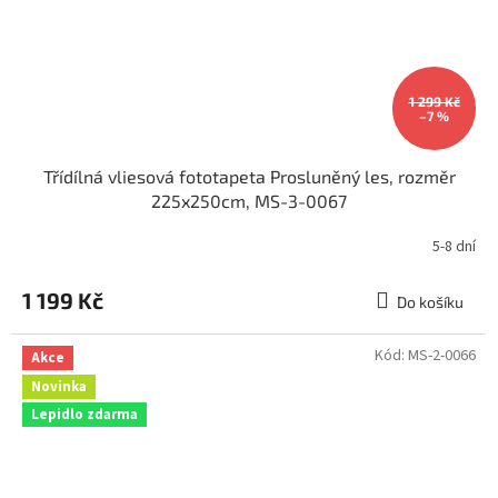
1 299 Kč
–7 %
Třídílná vliesová fototapeta Prosluněný les, rozměr
225x250cm, MS-3-0067
5-8 dní
1 199 Kč
Do košíku
Kód:
MS-2-0066
Akce
Novinka
Lepidlo zdarma