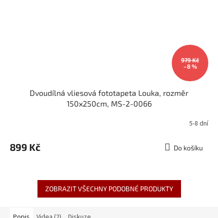
979 Kč
–8 %
Dvoudílná vliesová fototapeta Louka, rozměr
150x250cm, MS-2-0066
5-8 dní
899 Kč
Do košíku
ZOBRAZIT VŠECHNY PODOBNÉ PRODUKTY
Popis
Videa (2)
Diskuze