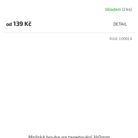
Skladem
(2 ks)
139 Kč
od
DETAIL
Kód:
100614
Mořská houba na tapetování 140mm