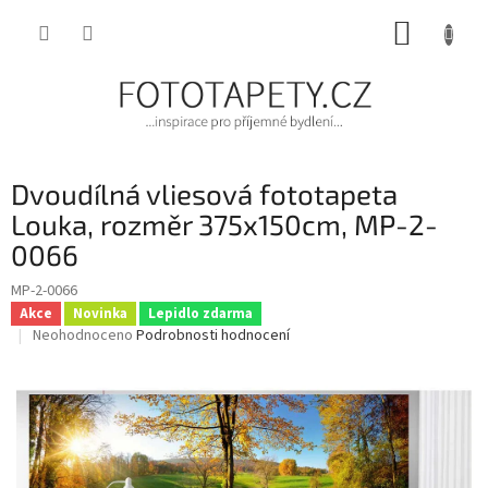
Přejít
NÁKUP
na
obsah
KOŠÍK
Dvoudílná vliesová fototapeta
Louka, rozměr 375x150cm, MP-2-
0066
MP-2-0066
Akce
Novinka
Lepidlo zdarma
Průměrné
Neohodnoceno
Podrobnosti hodnocení
hodnocení
produktu
je
0,0
z
5
hvězdiček.