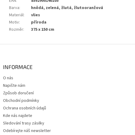
EAN
:
8592900140105
Barva
:
hnědá, zelená, žlutá, žlutooranžová
Materiál
:
vlies
Motiv
:
příroda
Rozměr
:
375 x 150 cm
Z
á
p
a
INFORMACE
t
O nás
í
Napište nám
Způsob doručení
Obchodní podmínky
Ochrana osobních údajů
Kde nás najdete
Sledování trasy zásilky
Odebírejte náš newsletter