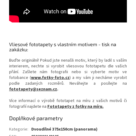
Vliesové fototapety s vlastním motivem - tisk na
zakázku:
Buďte originální! Pokud jste nenašli motiv, který by ladil s vaším
interierem, nechte si vyrobit vliesovou fototapetu dle vašich
přání. Zašlete nám fotografii nebo si vyberte motiv ve
fotobance (
www.fotky-foto.cz
) a my vám ji necháme vyrobit
podle zadaných rozměrů. Neváhejte a posílejte na
fototapety@seznam.cz
.
Více informací o výrobě fototapet na míru z vašich motivů či
fotografií najdete na
Fototapety z fotky na míru.
Doplňkové parametry
Kategorie
:
Dvoudílné 375x150cm (panorama)