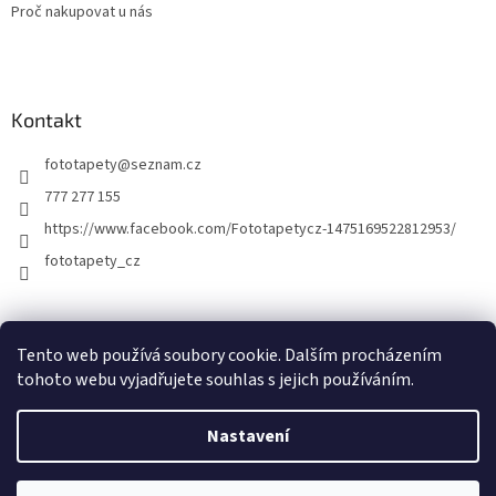
Proč nakupovat u nás
Kontakt
fototapety
@
seznam.cz
777 277 155
https://www.facebook.com/Fototapetycz-1475169522812953/
fototapety_cz
Kutilství.cz
Tento web používá soubory cookie. Dalším procházením
tohoto webu vyjadřujete souhlas s jejich používáním.
Nastavení
Vytvořil Shoptet