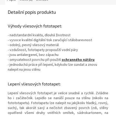
Detailní popis produktu
Výhody vliesových fototapet:
- nadstandardní kvalita, dlouhá životnost
- vysoce kvalitní digitální tisk zaručující stálobarevnost
- odolný, pevný vliesový materiál
- vzdušnost, fototapety propouští vodní páry
- jsou antialergenní, bez zápachu
- omyvatelnost povrchu při použití
ochranného nátěru
- jednoduchá práce při lepení, kdykoliv lze sundat a znovu
nalepit na jinou stěnu
Lepení vliesových fototapet:
Lepení vliesových fototapet je velice snadné a rychlé. Zvládne
ho i začátečník. Lepidlo se nanáší pouze na stěnu (nikoliv na
fotototapetu). Fototapetu lze nalepit na jakýkoliv hladký, rovný,
suchý, tak akorát savý a nečistot zbavený povrch (zdi, stěny
opatřené všemi druhy vnitřních omítek, sádrokartonem, na