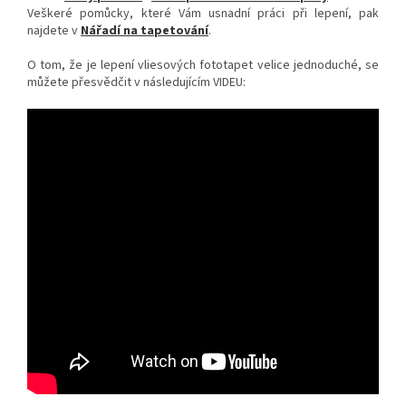
Veškeré pomůcky, které Vám usnadní práci při lepení, pak
najdete v
Nářadí na tapetování
.
O tom, že je lepení vliesových fototapet velice jednoduché, se
můžete přesvědčit v následujícím VIDEU: