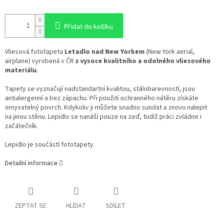
Přidat do košíku
Vliesová fototapeta
Letadlo nad New Yorkem
(New York aerial,
airplane) vyrobená v ČR
z vysoce kvalitního a odolného vliesového
materiálu
.
Tapety se vyznačují nadstandartní kvalitou, stálobarevností, jsou
antialergenní a bez zápachu. Při použití ochranného nátěru získáte
omyvatelný povrch. Kdykoliv ji můžete snadno sundat a znovu nalepit
na jinou stěnu. Lepidlo se nanáší pouze na zeď, tudíž práci zvládne i
začátečník.
Lepidlo je součástí fototapety.
Detailní informace
ZEPTAT SE
HLÍDAT
SDÍLET