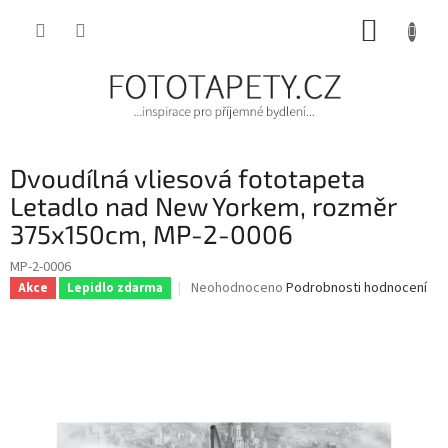
Přejít
NÁKUP
na
obsah
KOŠÍK
Dvoudílná vliesová fototapeta
Letadlo nad New Yorkem, rozměr
375x150cm, MP-2-0006
MP-2-0006
Průměrné
Neohodnoceno
Podrobnosti hodnocení
Akce
Lepidlo zdarma
hodnocení
produktu
je
0,0
z
5
hvězdiček.