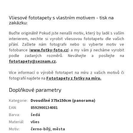
Vliesové fototapety s vlastním motivem - tisk na
zakázku:
Buďte originální! Pokud jste nenašli motiv, který by ladil s vaším
interierem, nechte si vyrobit vliesovou fototapetu dle vašich
přání. Zašlete nám fotografii nebo si vyberte motiv ve
fotobance (
www.fotky-foto.cz
) a my vám ji necháme vyrobit
podle zadaných rozměrů. Neváhejte a posílejte na
fototapety@seznam.cz
.
Více informací o výrobě fototapet na míru z vašich motivů či
fotografií najdete na
Fototapety z fotky na míru.
Doplňkové parametry
Kategorie
:
Dvoudílné 375x150cm (panorama)
EAN
:
8592900134081
Barva
:
šedá
Materiál
:
vlies
Motiv
:
černo-bílý, města