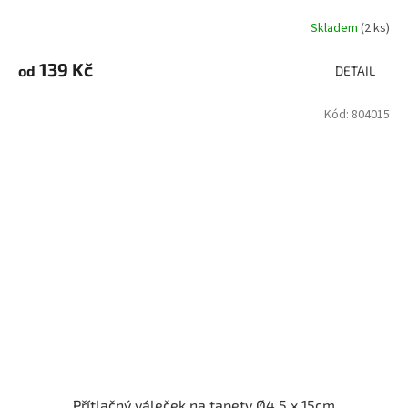
Skladem
(2 ks)
139 Kč
od
DETAIL
Kód:
804015
Přítlačný váleček na tapety Ø4,5 x 15cm