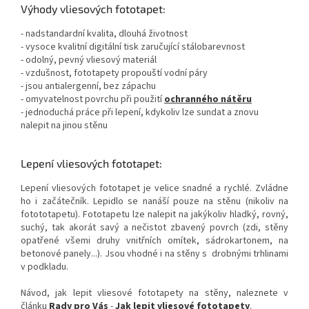
Výhody vliesových fototapet:
- nadstandardní kvalita, dlouhá životnost
- vysoce kvalitní digitální tisk zaručující stálobarevnost
- odolný, pevný vliesový materiál
- vzdušnost, fototapety propouští vodní páry
- jsou antialergenní, bez zápachu
- omyvatelnost povrchu při použití
ochranného nátěru
- jednoduchá práce při lepení, kdykoliv lze sundat a znovu
nalepit na jinou stěnu
Lepení vliesových fototapet:
Lepení vliesových fototapet je velice snadné a rychlé. Zvládne
ho i začátečník. Lepidlo se nanáší pouze na stěnu (nikoliv na
fotototapetu). Fototapetu lze nalepit na jakýkoliv hladký, rovný,
suchý, tak akorát savý a nečistot zbavený povrch (zdi, stěny
opatřené všemi druhy vnitřních omítek, sádrokartonem, na
betonové panely...). Jsou vhodné i na stěny s drobnými trhlinami
v podkladu.
Návod, jak lepit vliesové fototapety na stěny, naleznete v
článku
Rady pro Vás
-
Jak lepit vliesové fototapety
.