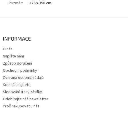
Rozměr
:
375 x 150 cm
Z
á
p
a
INFORMACE
t
O nás
í
Napište nám
Způsob doručení
Obchodní podmínky
Ochrana osobních údajů
Kde nás najdete
Sledování trasy zásilky
Odebírejte náš newsletter
Proč nakupovat u nás