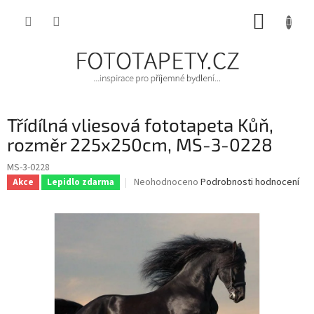
Přejít
NÁKUP
na
obsah
KOŠÍK
Třídílná vliesová fototapeta Kůň,
rozměr 225x250cm, MS-3-0228
MS-3-0228
Průměrné
Neohodnoceno
Podrobnosti hodnocení
Akce
Lepidlo zdarma
hodnocení
produktu
je
0,0
z
5
hvězdiček.