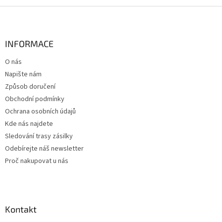
Z
á
p
a
INFORMACE
t
O nás
í
Napište nám
Způsob doručení
Obchodní podmínky
Ochrana osobních údajů
Kde nás najdete
Sledování trasy zásilky
Odebírejte náš newsletter
Proč nakupovat u nás
Kontakt