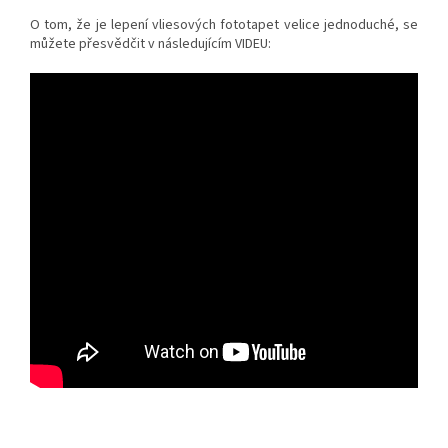
O tom, že je lepení vliesových fototapet velice jednoduché, se
můžete přesvědčit v následujícím VIDEU: