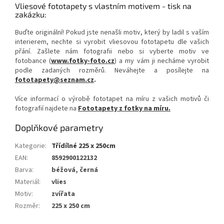
Vliesové fototapety s vlastním motivem - tisk na
zakázku:
Buďte originální! Pokud jste nenašli motiv, který by ladil s vaším
interierem, nechte si vyrobit vliesovou fototapetu dle vašich
přání. Zašlete nám fotografii nebo si vyberte motiv ve
fotobance (
www.fotky-foto.cz
) a my vám ji necháme vyrobit
podle zadaných rozměrů. Neváhejte a posílejte na
fototapety@seznam.cz
.
Více informací o výrobě fototapet na míru z vašich motivů či
fotografií najdete na
Fototapety z fotky na míru.
Doplňkové parametry
Kategorie
:
Třídílné 225 x 250cm
EAN
:
8592900122132
Barva
:
béžová, černá
Materiál
:
vlies
Motiv
:
zvířata
Rozměr
:
225 x 250 cm