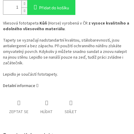
Přidat do košíku
Vliesová fototapeta
Kůň
(Horse) vyrobená v ČR
z vysoce kvalitního a
odolného vliesového materiálu
.
Tapety se vyznačují nadstandartní kvalitou, stálobarevností, jsou
antialergenní a bez zápachu. Při použití ochranného nátěru získáte
omyvatelný povrch. Kdykoliv ji můžete snadno sundat a znovu nalepit
na jinou stěnu. Lepidlo se nanáší pouze na zeď, tudíž práci zvládne i
začátečník.
Lepidlo je součástí fototapety.
Detailní informace
ZEPTAT SE
HLÍDAT
SDÍLET