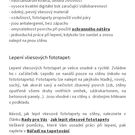
- nadstandardní kvalita, dlouhá životnost
- vysoce kvalitní digitální tisk zaručující stálobarevnost
- odolný, pevný vliesový materiál
- vzdušnost, fototapety propouští vodní páry
- jsou antialergenní, bez zápachu
- omyvatelnost povrchu při použití
ochranného nátěru
- jednoduchá práce při lepení, kdykoliv lze sundat a znovu
nalepit na jinou stěnu
Lepení vliesových fototapet:
Lepení vliesových fototapet je velice snadné a rychlé. Zvládne
ho i začátečník. Lepidlo se nanáší pouze na stěnu (nikoliv na
fotototapetu). Fototapetu lze nalepit na jakýkoliv hladký, rovný,
suchý, tak akorát savý a nečistot zbavený povrch (zdi, stěny
opatřené všemi druhy vnitřních omítek, sádrokartonem, na
betonové panely...). Jsou vhodné i na stěny s drobnými trhlinami
v podkladu.
Návod, jak lepit vliesové fototapety na stěny, naleznete v
článku
Rady pro Vás
-
Jak lepit vliesové fototapety
.
Veškeré pomůcky, které Vám usnadní práci při lepení, pak
najdete v
Nářadí na tapetování
.