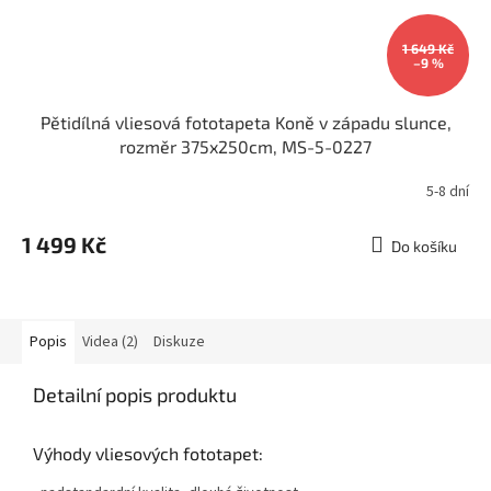
1 649 Kč
–9 %
Pětidílná vliesová fototapeta Koně v západu slunce,
rozměr 375x250cm, MS-5-0227
5-8 dní
1 499 Kč
Do košíku
Popis
Videa (2)
Diskuze
Detailní popis produktu
Výhody vliesových fototapet: