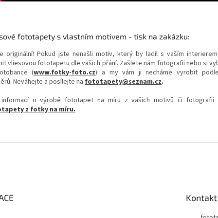
sové fototapety s vlastním motivem - tisk na zakázku:
e originální! Pokud jste nenašli motiv, který by ladil s vaším interierem
it vliesovou fototapetu dle vašich přání. Zašlete nám fotografii nebo si v
otobance (
www.fotky-foto.cz
) a my vám ji necháme vyrobit podl
ěrů. Neváhejte a posílejte na
fototapety@seznam.cz
.
 informací o výrobě fototapet na míru z vašich motivů či fotografií
tapety z fotky na míru.
ACE
Kontakt
fotot