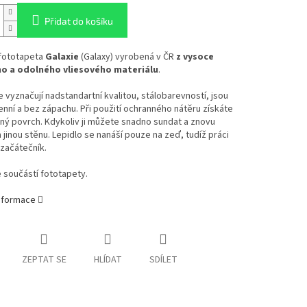
Přidat do košíku
 fototapeta
Galaxie
(Galaxy) vyrobená v ČR
z vysoce
ho a odolného vliesového materiálu
.
 vyznačují nadstandartní kvalitou, stálobarevností, jsou
enní a bez zápachu. Při použití ochranného nátěru získáte
ý povrch. Kdykoliv ji můžete snadno sundat a znovu
a jinou stěnu. Lepidlo se nanáší pouze na zeď, tudíž práci
 začátečník.
e součástí fototapety.
informace
ZEPTAT SE
HLÍDAT
SDÍLET