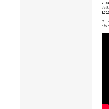
vlie
Vešk
tape
O to
násle