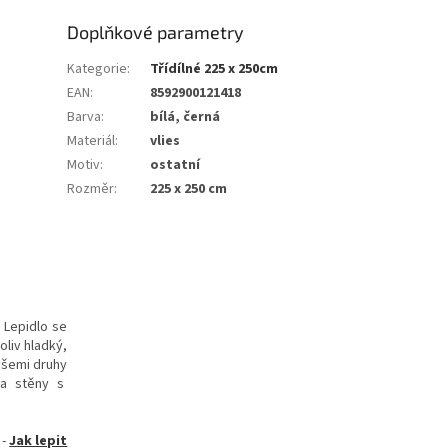
Doplňkové parametry
Kategorie
:
Třídílné 225 x 250cm
EAN
:
8592900121418
Barva
:
bílá, černá
Materiál
:
vlies
Motiv
:
ostatní
Rozměr
:
225 x 250 cm
. Lepidlo se
oliv hladký,
všemi druhy
 na stěny s
-
Jak lepit