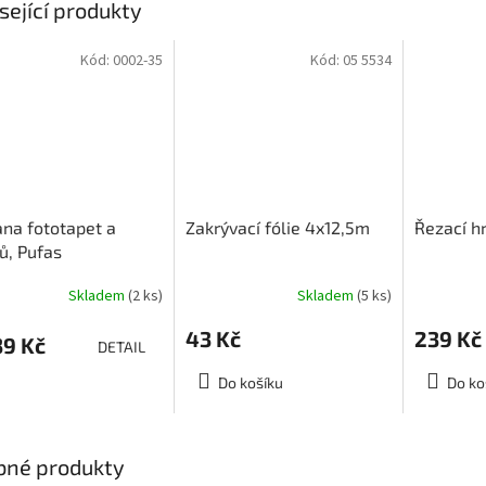
sející produkty
Kód:
0002-35
Kód:
05 5534
na fototapet a
Zakrývací fólie 4x12,5m
Řezací 
ů, Pufas
tenschutz
Skladem
(2 ks)
Skladem
(5 ks)
43 Kč
239 Kč
9 Kč
DETAIL
Do košíku
Do ko
bné produkty