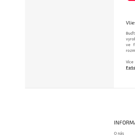
Vlie
Buďt
vyrob
ve f
rozm
Více
Foto
Z
á
p
a
t
INFORM
í
O nás