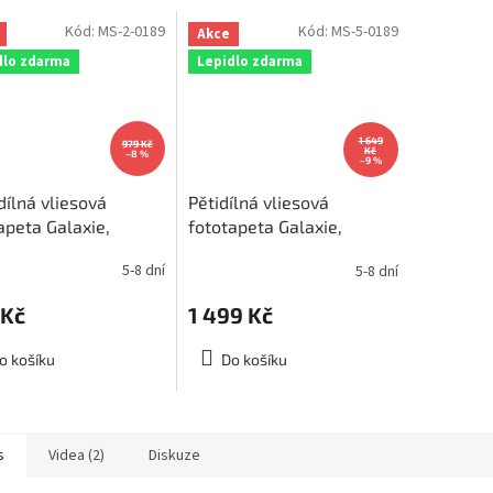
Kód:
MS-2-0189
Kód:
MS-5-0189
Akce
dlo zdarma
Lepidlo zdarma
1 649
979 Kč
Kč
–8 %
–9 %
ílná vliesová
Pětidílná vliesová
apeta Galaxie,
fototapeta Galaxie,
ěr 150x250cm, MS-
rozměr 375x250cm, MS-
5-8 dní
5-8 dní
89
5-0189
 Kč
1 499 Kč
o košíku
Do košíku
s
Videa (2)
Diskuze