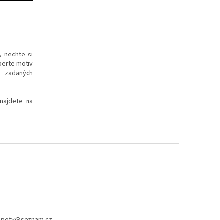
, nechte si
yberte motiv
e zadaných
 najdete na
apety
@
seznam.cz