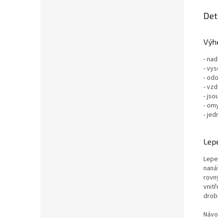
Det
Výho
- nad
- vys
- odo
- vz
- jso
- om
- jed
Lepe
Lepe
nanáš
rovn
vnit
drob
Návo