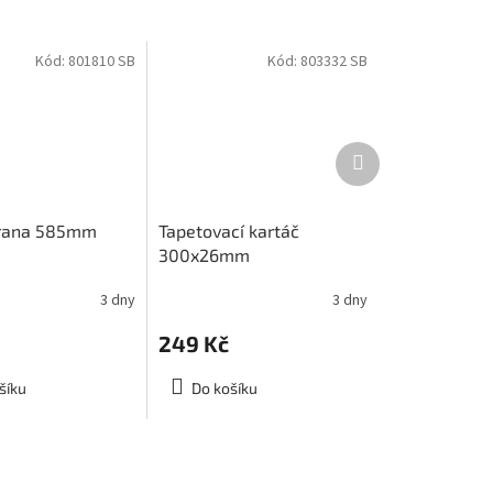
Kód:
801810 SB
Kód:
803332 SB
Další
produkt
hrana 585mm
Tapetovací kartáč
300x26mm
3 dny
3 dny
249 Kč
šíku
Do košíku