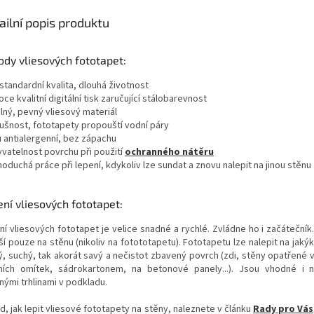
ailní popis produktu
dy vliesových fototapet:
standardní kvalita, dlouhá životnost
oce kvalitní digitální tisk zaručující stálobarevnost
lný, pevný vliesový materiál
dušnost, fototapety propouští vodní páry
u antialergenní, bez zápachu
yvatelnost povrchu při použití
ochranného nátěru
noduchá práce při lepení, kdykoliv lze sundat a znovu nalepit na jinou stěnu
ní vliesových fototapet:
ní vliesových fototapet je velice snadné a rychlé. Zvládne ho i začátečník
í pouze na stěnu (nikoliv na fotototapetu). Fototapetu lze nalepit na jakýk
ý, suchý, tak akorát savý a nečistot zbavený povrch (zdi, stěny opatřené 
řních omítek, sádrokartonem, na betonové panely...). Jsou vhodné i
nými trhlinami v podkladu.
d, jak lepit vliesové fototapety na stěny, naleznete v článku
Rady pro Vás