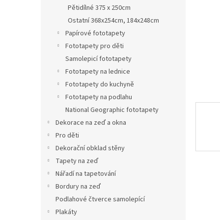
n
Pětidílné 375 x 250cm
e
Ostatní 368x254cm, 184x248cm
l
Papírové fototapety
Fototapety pro děti
Samolepicí fototapety
Fototapety na lednice
Fototapety do kuchyně
Fototapety na podlahu
National Geographic fototapety
Dekorace na zeď a okna
Pro děti
Dekorační obklad stěny
Tapety na zeď
Nářadí na tapetování
Bordury na zeď
Podlahové čtverce samolepící
Plakáty