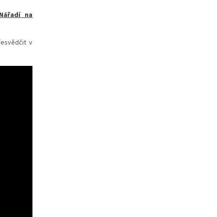
Nářadí na
řesvědčit v