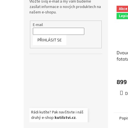
Vložte svůj e-mail a my vám budeme
zasílat informace o nových produktech na
Akce
našem e-shopu.
Lepi
E-mail
PŘIHLÁSIT SE
Dvoud
fotot
rozm
2-01
899
D
Rádi kutíte? Pak navštivte i náš
druhý e-shop
kutilstvi.cz
.
Popi