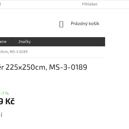
ÍNKY
OCHRANA OSOBNÍCH ÚDAJŮ
KDE NÁS NAJDETE
Přihlášení
SLEDOVÁ
NÁKUPNÍ
Prázdný košík
KOŠÍK
erie
Značky
250cm, MS-3-0189
změr 225x250cm, MS-3-0189
–7 %
9 Kč
í