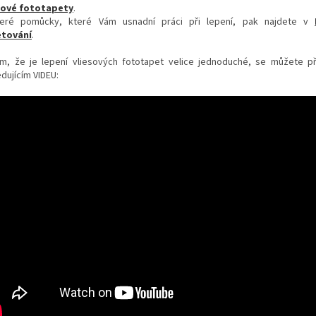
sové fototapety
.
eré pomůcky, které Vám usnadní práci při lepení, pak najdete v
tování
.
m, že je lepení vliesových fototapet velice jednoduché, se můžete p
dujícím VIDEU: