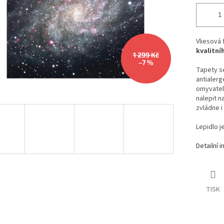
Vliesová
kvalitní
1 299 Kč
–7 %
Tapety se
antialerg
omyvateln
nalepit n
zvládne i
Lepidlo j
Detailní 
TISK