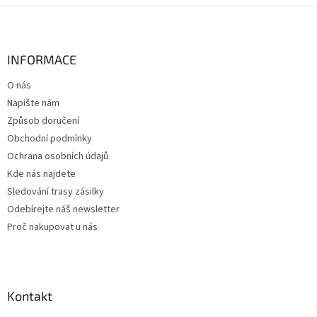
i
Z
s
á
u
p
a
INFORMACE
t
O nás
í
Napište nám
Způsob doručení
Obchodní podmínky
Ochrana osobních údajů
Kde nás najdete
Sledování trasy zásilky
Odebírejte náš newsletter
Proč nakupovat u nás
Kontakt