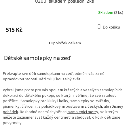
0200, skladem poslední 2ks
Skladem
(2 ks)
Do košíku
515 Kč
10
položek celkem
O
v
l
Dětské samolepky na zeď
á
d
a
Překvapte své děti samolepkami na zeď, odmění vás za ně
c
opravdovou radostí. Děti milují kouzelný svět.
í
p
Vybrali jsme proto pro vás spoustu krásných a veselých samolepících
r
dekorací do dětského pokoje, se kterými věříme, že své ratolesti
v
potěšíte. Samolepky pro kluky i holky, samolepky se zvířátky,
k
písmenky, číslicemi, s pohádkovými postavami
z českých
, ale i
Disney
y
pohádek
. Rozhodně nesmí chybět ani
samolepící metry
, se kterými
v
můžete zaznamenávat každý centimetr a sledovat, o kolik děti zase
ý
povyrostly.
p