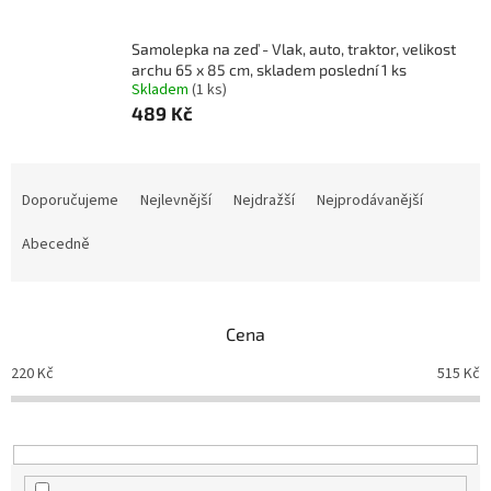
Samolepka na zeď - Vlak, auto, traktor, velikost
archu 65 x 85 cm, skladem poslední 1 ks
Skladem
(1 ks)
489 Kč
Ř
a
Doporučujeme
Nejlevnější
Nejdražší
Nejprodávanější
z
e
Abecedně
n
í
p
Cena
r
o
220
Kč
515
Kč
d
u
k
t
ů