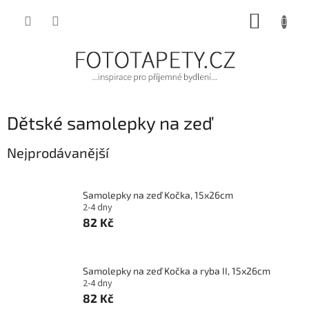
Přejít
NÁKUP
na
obsah
KOŠÍK
Dětské samolepky na zeď
Nejprodávanější
Samolepky na zeď Kočka, 15x26cm
2-4 dny
82 Kč
Samolepky na zeď Kočka a ryba II, 15x26cm
2-4 dny
82 Kč