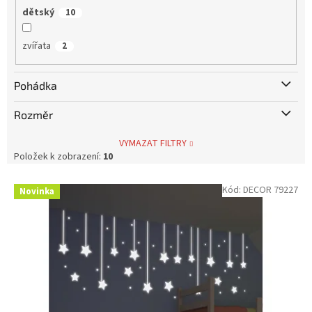
dětský
10
zvířata
2
Pohádka
Rozměr
VYMAZAT FILTRY
Položek k zobrazení:
10
V
Kód:
DECOR 79227
Novinka
ý
p
i
s
p
r
o
d