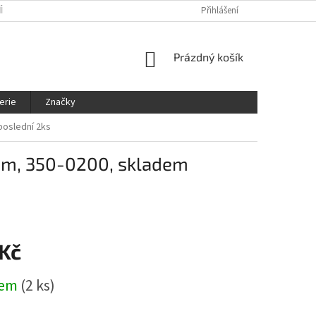
ÍNKY
OCHRANA OSOBNÍCH ÚDAJŮ
KDE NÁS NAJDETE
Přihlášení
SLEDOVÁ
NÁKUPNÍ
Prázdný košík
KOŠÍK
erie
Značky
poslední 2ks
 cm, 350-0200, skladem
 Kč
dem
(2 ks)