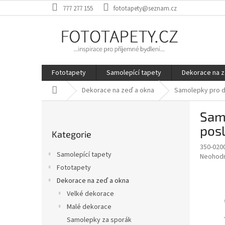
Přejít
777 277 155
fototapety@seznam.cz
na
obsah
Fototapety
Samolepící tapety
Dekorace na z
Domů
Dekorace na zeď a okna
Samolepky pro d
P
Sam
o
Přeskočit
s
posl
Kategorie
kategorie
t
350-020
r
Samolepící tapety
Průměr
Neohod
a
hodnoce
Fototapety
n
produkt
Dekorace na zeď a okna
n
je
í
Velké dekorace
0,0
z
p
Malé dekorace
5
a
Samolepky za sporák
hvězdič