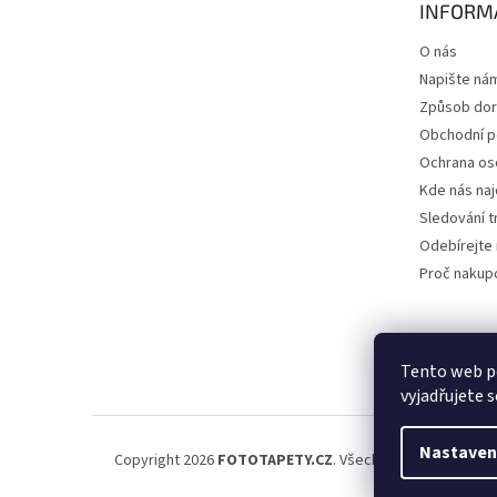
INFORM
í
O nás
Napište ná
Způsob dor
Obchodní 
Ochrana os
Kde nás na
Sledování t
Odebírejte 
Proč nakup
Tento web p
vyjadřujete s
Nastaven
Copyright 2026
FOTOTAPETY.CZ
. Všechna práva vyhraze