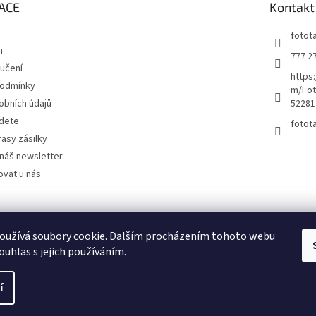
ACE
Kontakt
fotot
m
777 2
učení
https
podmínky
m/Fot
obních údajů
52281
jdete
fotot
rasy zásilky
náš newsletter
ovat u nás
Kutilství.cz
oužívá soubory cookie. Dalším procházením tohoto webu
ouhlas s jejich používáním.
í
na.