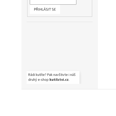
PŘIHLÁSIT SE
Rádi kutíte? Pak navštivte i náš
druhý e-shop
kutilstvi.cz
.
Z
á
p
a
t