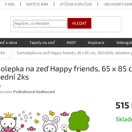
O NÁS
NAPIŠTE NÁM
ZPŮSOB DORUČENÍ
OBCHODNÍ PODM
HLEDAT
eď a okna
Tapety na zeď
RADY
Inspirace
Videogal
ěti
Samolepka na zeď Happy friends, 65 x 85 cm, 350-0200, skladem 
olepka na zeď Happy friends, 65 x 85
ední 2ks
0
né
noceno
Podrobnosti hodnocení
ní
515
u
Měrná
Skla
cena:
ek.