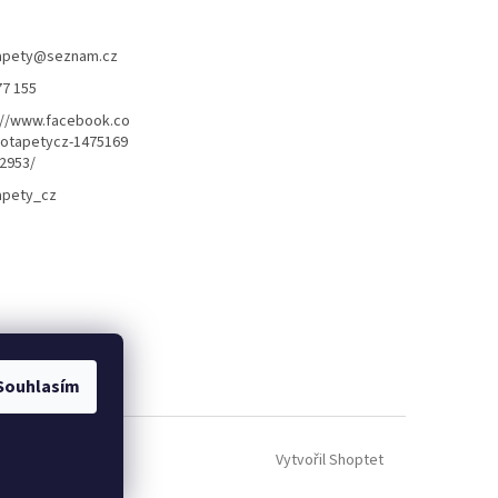
apety
@
seznam.cz
77 155
://www.facebook.co
otapetycz-1475169
2953/
apety_cz
Souhlasím
Vytvořil Shoptet