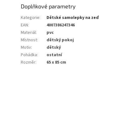
Doplňkové parametry
Kategorie
:
Dětské samolepky na zeď
EAN
:
4007386247346
Materiál
:
pvc
Místnost
:
dětský pokoj
Motiv
:
dětský
Pohádka
:
ostatní
Rozměr
:
65 x 85 cm