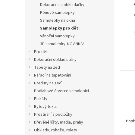
n
Dekorace na obkladačky
e
Pěnové samolepky
l
Samolepky na okna
Samolepky pro děti
Vánoční samolepky
3D samolepky..NOVINKA!
Pro děti
Dekorační obklad stěny
Tapety na zeď
Nářadí na tapetování
Bordury na zeď
Podlahové čtverce samolepící
Plakáty
Bytový textil
Prostírání a podložky
Popi
Dřevěné lišty, madla, prahy
Obklady, rohože, rolety