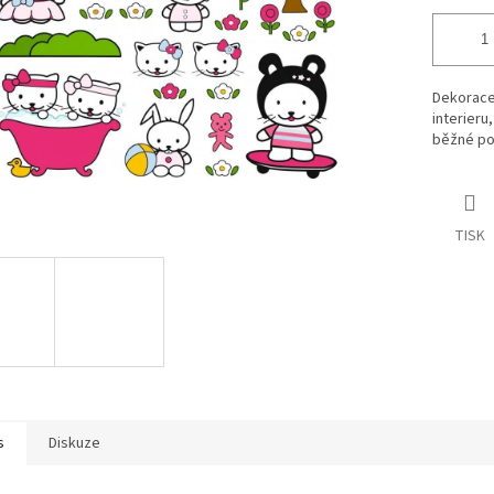
Dekorace 
interieru
běžné pov
TISK
s
Diskuze