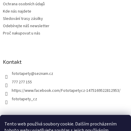
Ochrana osobních údajů
Kde nás najdete
Sledování trasy zásilky
Odebírejte náš newsletter
Proč nakupovat u nás
Kontakt
fototapety
@
seznam.cz
777 277 155
https://www.facebook.com/Fototapetycz-1475169522812953/
fototapety_cz
Kutilství.cz
Tento web používá soubory cookie. Dalším procházením
tohoto webu vyjadřujete souhlas s jejich používáním.