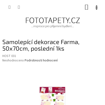
Přejít
NÁKUP
na
obsah
KOŠÍK
Samolepící dekorace Farma,
50x70cm, poslední 1ks
HOST 031
Průměrné
Neohodnoceno
Podrobnosti hodnocení
hodnocení
produktu
je
0,0
z
5
hvězdiček.