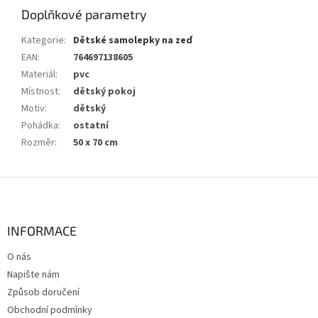
Doplňkové parametry
Kategorie
:
Dětské samolepky na zeď
EAN
:
764697138605
Materiál
:
pvc
Místnost
:
dětský pokoj
Motiv
:
dětský
Pohádka
:
ostatní
Rozměr
:
50 x 70 cm
Z
á
p
a
INFORMACE
t
O nás
í
Napište nám
Způsob doručení
Obchodní podmínky