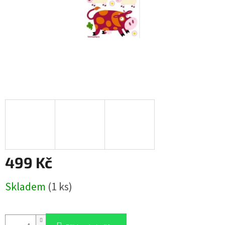
499 Kč
Měrná
Skladem
(1 ks)
cena: