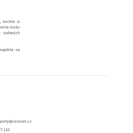
, nechte si
yberte motiv
e zadaných
 najdete na
apety
@
seznam.cz
77 155