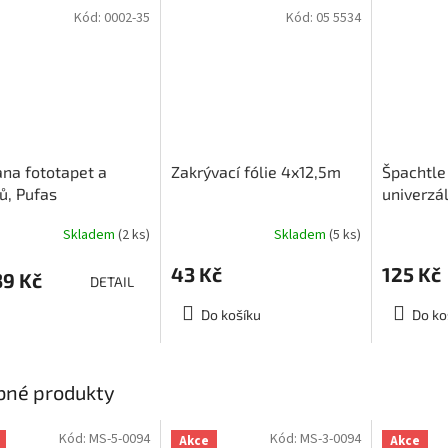
Kód:
0002-35
Kód:
05 5534
na fototapet a
Zakrývací fólie 4x12,5m
Špachtle
ů, Pufas
univerzál
tenschutz
24x12cm
Skladem
(2 ks)
Skladem
(5 ks)
43 Kč
125 Kč
9 Kč
DETAIL
Do košíku
Do ko
bné produkty
Kód:
MS-5-0094
Kód:
MS-3-0094
Akce
Akce