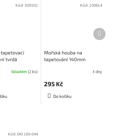
Kód:
805502
Kód:
100614
Další
produkt
 tapetovací
Mořská houba na
ní tvrdá
tapetování 140mm
Skladem
(2 ks)
3 dny
295 Kč
šíku
Do košíku
Kód:
DKI 180-044