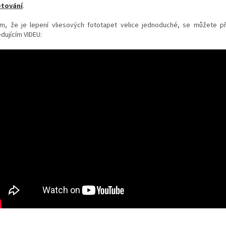
tování
.
m, že je lepení vliesových fototapet velice jednoduché, se můžete p
dujícím VIDEU: