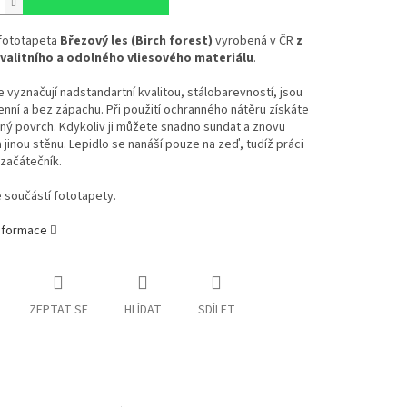
 fototapeta
Březový les (Birch forest)
vyrobená v ČR
z
valitního a odolného vliesového materiálu
.
 vyznačují nadstandartní kvalitou, stálobarevností, jsou
enní a bez zápachu. Při použití ochranného nátěru získáte
ý povrch. Kdykoliv ji můžete snadno sundat a znovu
a jinou stěnu. Lepidlo se nanáší pouze na zeď, tudíž práci
 začátečník.
e součástí fototapety.
informace
ZEPTAT SE
HLÍDAT
SDÍLET