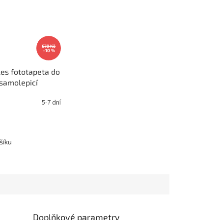
679 Kč
–10 %
les fototapeta do
samolepicí
m, 044
5-7 dní
šíku
Doplňkové parametry