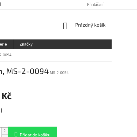
ÍNKY
OCHRANA OSOBNÍCH ÚDAJŮ
KDE NÁS NAJDETE
Přihlášení
SLEDOVÁ
NÁKUPNÍ
Prázdný košík
KOŠÍK
erie
Značky
2-0094
cm, MS-2-0094
MS-2-0094
 Kč
í
Přidat do košíku