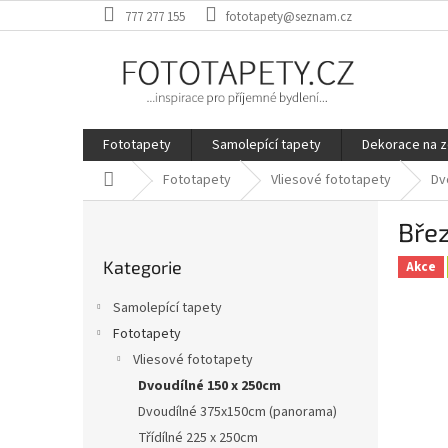
Přejít
777 277 155
fototapety@seznam.cz
na
obsah
Fototapety
Samolepící tapety
Dekorace na z
Domů
Fototapety
Vliesové fototapety
Dv
P
Bře
o
Přeskočit
s
Kategorie
kategorie
Akce
t
r
Samolepící tapety
a
Fototapety
n
Vliesové fototapety
n
í
Dvoudílné 150 x 250cm
p
Dvoudílné 375x150cm (panorama)
a
Třídílné 225 x 250cm