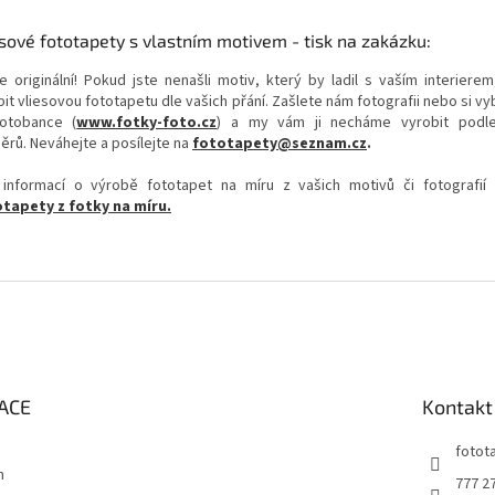
sové fototapety s vlastním motivem - tisk na zakázku:
e originální! Pokud jste nenašli motiv, který by ladil s vaším interierem
it vliesovou fototapetu dle vašich přání. Zašlete nám fotografii nebo si v
otobance (
www.fotky-foto.cz
) a my vám ji necháme vyrobit podl
ěrů. Neváhejte a posílejte na
fototapety@seznam.cz
.
 informací o výrobě fototapet na míru z vašich motivů či fotografií
tapety z fotky na míru.
ACE
Kontakt
fotot
m
777 2