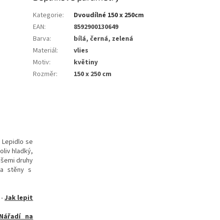
Kategorie
:
Dvoudílné 150 x 250cm
EAN
:
8592900130649
Barva
:
bílá, černá, zelená
Materiál
:
vlies
Motiv
:
květiny
Rozměr
:
150 x 250 cm
. Lepidlo se
oliv hladký,
všemi druhy
 na stěny s
-
Jak lepit
Nářadí na