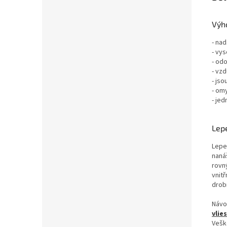
Výho
- nad
- vys
- odo
- vz
- jso
- om
- jed
Lepe
Lepe
nanáš
rovn
vnit
drob
Návo
vlie
Vešk