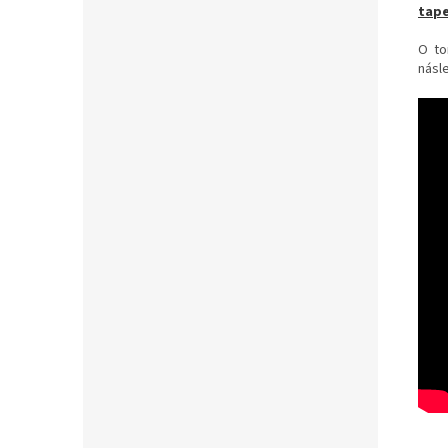
tape
O to
násle