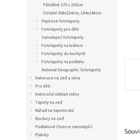
n
Pětidílné 375 x 250cm
e
Ostatní 368x254cm, 184x248cm
l
Papírové fototapety
Fototapety pro děti
Samolepicí fototapety
Fototapety na lednice
Fototapety do kuchyně
Fototapety na podlahu
National Geographic fototapety
Dekorace na zeď a okna
Pro děti
Dekorační obklad stěny
Tapety na zeď
Nářadí na tapetování
Bordury na zeď
Podlahové čtverce samolepící
Souvi
Plakáty