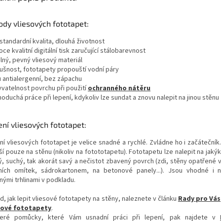
dy vliesových fototapet:
standardní kvalita, dlouhá životnost
oce kvalitní digitální tisk zaručující stálobarevnost
lný, pevný vliesový materiál
dušnost, fototapety propouští vodní páry
u antialergenní, bez zápachu
yvatelnost povrchu při použití
ochranného nátěru
noduchá práce při lepení, kdykoliv lze sundat a znovu nalepit na jinou stěnu
ní vliesových fototapet:
ní vliesových fototapet je velice snadné a rychlé. Zvládne ho i začátečník
í pouze na stěnu (nikoliv na fotototapetu). Fototapetu lze nalepit na jakýk
ý, suchý, tak akorát savý a nečistot zbavený povrch (zdi, stěny opatřené 
řních omítek, sádrokartonem, na betonové panely...). Jsou vhodné i
nými trhlinami v podkladu.
d, jak lepit vliesové fototapety na stěny, naleznete v článku
Rady pro Vás
sové fototapety
.
eré pomůcky, které Vám usnadní práci při lepení, pak najdete v