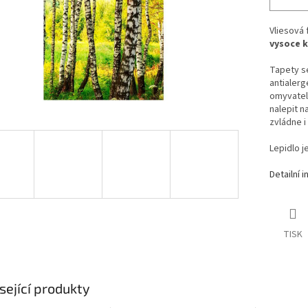
Vliesová
vysoce k
Tapety se
antialerg
omyvateln
nalepit n
zvládne i
Lepidlo j
Detailní 
TISK
sející produkty