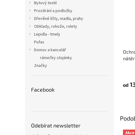
Bytový textil
Prostírání a podložky
Dřevěné lišty, madla, prahy
Obklady, rohože, rolety
Lepidla - tmely
Pufas
Domov a kancelář
Ochra
rámečky stojánky
nátěr
Tape
Značky
13
od
Facebook
Podo
Odebírat newsletter
Akce