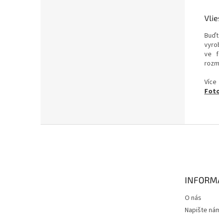
Vlie
Buďt
vyrob
ve f
rozm
Více
Foto
Z
á
p
a
t
INFORM
í
O nás
Napište ná