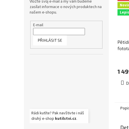
Vložte svůj e-mail a my vám budeme
Novi
zasílat informace o nových produktech na
našem e-shopu.
Lepi
E-mail
PŘIHLÁSIT SE
Pětid
fotot
rozm
5-00
1 49
D
Popi
Rádi kutíte? Pak navštivte i náš
druhý e-shop
kutilstvi.cz
.
Det