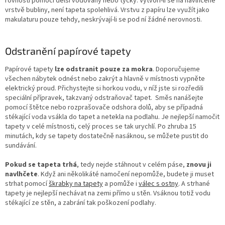
rovnosti pomocí delší vodováhy nebo tyčky. Vytvoří-li se na navlhčené
vrstvě bubliny, není tapeta spolehlivá. Vrstvu z papíru lze využít jako
makulaturu pouze tehdy, neskrývají-li se pod ní žádné nerovnosti.
Odstranění papírové tapety
Papírové tapety
lze odstranit pouze za mokra
. Doporučujeme
všechen nábytek odnést nebo zakrýt a hlavně v místnosti vypněte
elektrický proud. Přichystejte si horkou vodu, v níž jste si rozředili
speciální přípravek, takzvaný odstraňovač tapet. Směs nanášejte
pomocí štětce nebo rozprašovače odshora dolů, aby se případná
stékající voda vsákla do tapet a netekla na podlahu. Je nejlepší namočit
tapety v celé místnosti, celý proces se tak urychlí. Po zhruba 15
minutách, kdy se tapety dostatečně nasáknou, se můžete pustit do
sundávání.
Pokud se tapeta trhá
, tedy nejde stáhnout v celém páse,
znovu ji
navlhčete
. Když ani několikáté namočení nepomůže, budete ji muset
strhat pomocí
škrabky na tapety
a pomůže i
válec s ostny
. A strhané
tapety je nejlepší nechávat na zemi přímo u stěn. Vsáknou totiž vodu
stékající ze stěn, a zabrání tak poškození podlahy.