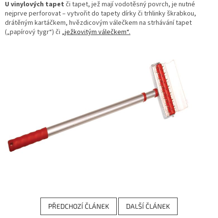
U vinylových tapet
či tapet, jež mají vodotěsný povrch, je nutné
nejprve perforovat – vytvořit do tapety dírky či trhlinky škrabkou,
drátěným kartáčkem, hvězdicovým válečkem na strhávání tapet
(„papírový tygr“) či
„ježkovitým válečkem“.
PŘEDCHOZÍ ČLÁNEK
DALŠÍ ČLÁNEK