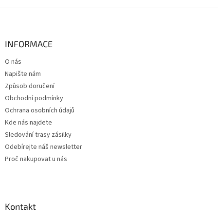
Z
á
p
a
INFORMACE
t
O nás
í
Napište nám
Způsob doručení
Obchodní podmínky
Ochrana osobních údajů
Kde nás najdete
Sledování trasy zásilky
Odebírejte náš newsletter
Proč nakupovat u nás
Kontakt