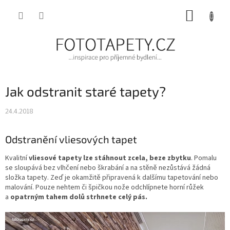
Přejít
NÁKUP
na
obsah
KOŠÍK
Jak odstranit staré tapety?
24.4.2018
Odstranění vliesových tapet
Kvalitní
vliesové tapety lze stáhnout zcela, beze zbytku
. Pomalu
se sloupává bez vlhčení nebo škrabání a na stěně nezůstává žádná
složka tapety. Zeď je okamžitě připravená k dalšímu tapetování nebo
malování. Pouze nehtem či špičkou nože odchlípnete horní růžek
a
opatrným tahem dolů strhnete celý pás.