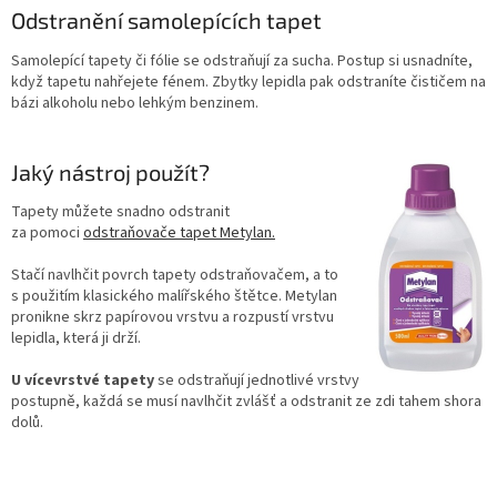
Odstranění samolepících tapet
Samolepící tapety či fólie se odstraňují za sucha. Postup si usnadníte,
když tapetu nahřejete fénem. Zbytky lepidla pak odstraníte čističem na
bázi alkoholu nebo lehkým benzinem.
Jaký nástroj použít?
Tapety můžete snadno odstranit
za pomoci
odstraňovače tapet Metylan.
Stačí navlhčit povrch tapety odstraňovačem, a to
s použitím klasického malířského štětce. Metylan
pronikne skrz papírovou vrstvu a rozpustí vrstvu
lepidla, která ji drží.
U vícevrstvé tapety
se odstraňují jednotlivé vrstvy
postupně, každá se musí navlhčit zvlášť a odstranit ze zdi tahem shora
dolů.