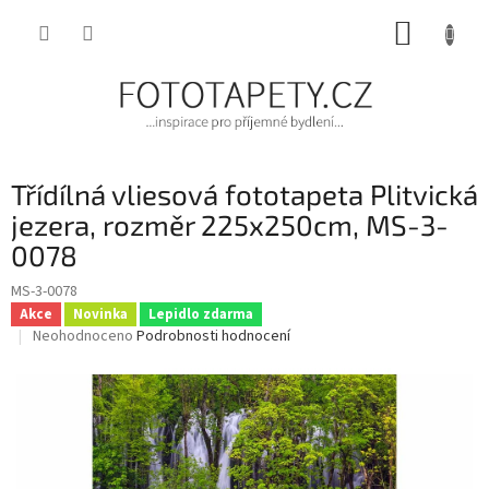
Přejít
NÁKUP
na
obsah
KOŠÍK
Třídílná vliesová fototapeta Plitvická
jezera, rozměr 225x250cm, MS-3-
0078
MS-3-0078
Akce
Novinka
Lepidlo zdarma
Průměrné
Neohodnoceno
Podrobnosti hodnocení
hodnocení
produktu
je
0,0
z
5
hvězdiček.