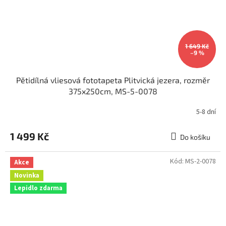
1 649 Kč
–9 %
Pětidílná vliesová fototapeta Plitvická jezera, rozměr
375x250cm, MS-5-0078
5-8 dní
Průměrné
hodnocení
produktu
1 499 Kč
Do košíku
je
5,0
z
Kód:
MS-2-0078
Akce
5
Novinka
hvězdiček.
Lepidlo zdarma