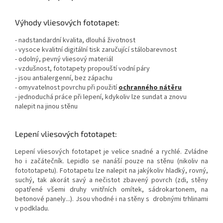
Výhody vliesových fototapet:
- nadstandardní kvalita, dlouhá životnost
- vysoce kvalitní digitální tisk zaručující stálobarevnost
- odolný, pevný vliesový materiál
- vzdušnost, fototapety propouští vodní páry
- jsou antialergenní, bez zápachu
- omyvatelnost povrchu při použití
ochranného nátěru
- jednoduchá práce při lepení, kdykoliv lze sundat a znovu
nalepit na jinou stěnu
Lepení vliesových fototapet:
Lepení vliesových fototapet je velice snadné a rychlé. Zvládne
ho i začátečník. Lepidlo se nanáší pouze na stěnu (nikoliv na
fotototapetu). Fototapetu lze nalepit na jakýkoliv hladký, rovný,
suchý, tak akorát savý a nečistot zbavený povrch (zdi, stěny
opatřené všemi druhy vnitřních omítek, sádrokartonem, na
betonové panely...). Jsou vhodné i na stěny s drobnými trhlinami
v podkladu.