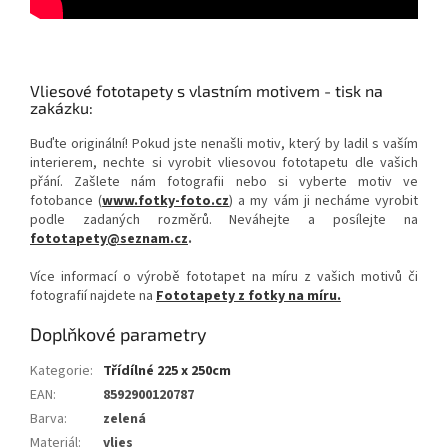
Vliesové fototapety s vlastním motivem - tisk na
zakázku:
Buďte originální! Pokud jste nenašli motiv, který by ladil s vaším
interierem, nechte si vyrobit vliesovou fototapetu dle vašich
přání. Zašlete nám fotografii nebo si vyberte motiv ve
fotobance (
www.fotky-foto.cz
) a my vám ji necháme vyrobit
podle zadaných rozměrů. Neváhejte a posílejte na
fototapety@seznam.cz
.
Více informací o výrobě fototapet na míru z vašich motivů či
fotografií najdete na
Fototapety z fotky na míru.
Doplňkové parametry
Kategorie
:
Třídílné 225 x 250cm
EAN
:
8592900120787
Barva
:
zelená
Materiál
:
vlies