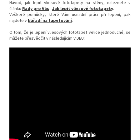
Návod, jak lepit vliesové fototapety na stěny, naleznete v
článku
Rady pro Vás
-
Jak lepit vliesové fototapety
.
Veškeré pomůcky, které Vám usnadní práci při lepení, pak
najdete v
Nářadí na tapetování
.
O tom, že je lepení vliesových fototapet velice jednoduché, se
můžete přesvědčit v následujícím VIDEU: