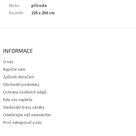
Motiv
:
příroda
Rozměr
:
225 x 250 cm
Z
á
p
a
INFORMACE
t
O nás
í
Napište nám
Způsob doručení
Obchodní podmínky
Ochrana osobních údajů
Kde nás najdete
Sledování trasy zásilky
Odebírejte náš newsletter
Proč nakupovat u nás