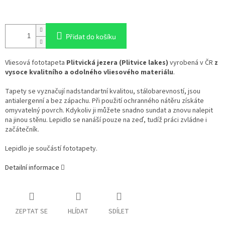
Přidat do košíku
Vliesová fototapeta
Plitvická jezera (Plitvice lakes)
vyrobená v ČR
z
vysoce kvalitního a odolného vliesového materiálu
.
Tapety se vyznačují nadstandartní kvalitou, stálobarevností, jsou
antialergenní a bez zápachu. Při použití ochranného nátěru získáte
omyvatelný povrch. Kdykoliv ji můžete snadno sundat a znovu nalepit
na jinou stěnu. Lepidlo se nanáší pouze na zeď, tudíž práci zvládne i
začátečník.
Lepidlo je součástí fototapety.
Detailní informace
ZEPTAT SE
HLÍDAT
SDÍLET