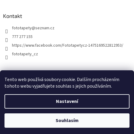
Kontakt
fototapety
@
seznam.cz
777 277 155
https://www.facebook.com/Fototapetycz-1475169522812953/
fototapety_cz
Kutilství.cz
Tento web používá soubory cookie. Dalším procházením
tohoto webu vyjadřujete souhlas s jejich používáním.
Nastavení
Vytvořil Shoptet
Souhlasím
Copyright 2026
FOTOTAPETY.CZ
. Všechna práva vyhrazena.