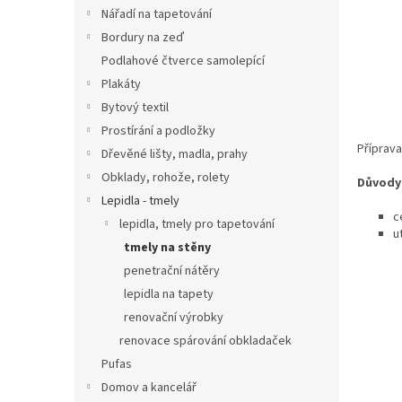
n
Nářadí na tapetování
e
Bordury na zeď
l
Podlahové čtverce samolepící
Plakáty
Bytový textil
Prostírání a podložky
Příprava
Dřevěné lišty, madla, prahy
Obklady, rohože, rolety
Důvody 
Lepidla - tmely
c
lepidla, tmely pro tapetování
u
tmely na stěny
penetrační nátěry
lepidla na tapety
renovační výrobky
renovace spárování obkladaček
Pufas
Domov a kancelář