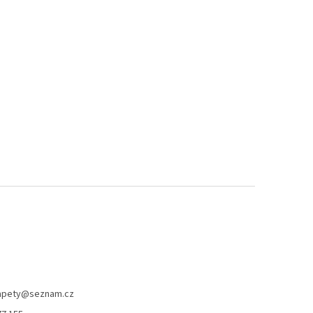
apety
@
seznam.cz