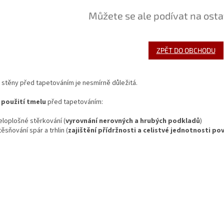
Můžete se ale podívat na osta
ZPĚT DO OBCHODU
 stěny před tapetováním je nesmírně důležitá.
použití tmelu
před tapetováním:
eloplošné stěrkování (
vyrovnání nerovných a hrubých podkladů
)
těsňování spár a trhlin (
zajištění přídržnosti a celistvé jednotnosti po