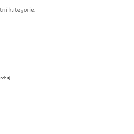
tní kategorie.
vrchu
)