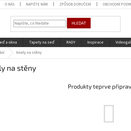
O NÁS
NAPIŠTE NÁM
ZPŮSOB DORUČENÍ
OBCHODNÍ PODM
HLEDAT
eď a okna
Tapety na zeď
RADY
Inspirace
Videogal
ání
tmely na stěny
y na stěny
Produkty teprve připra