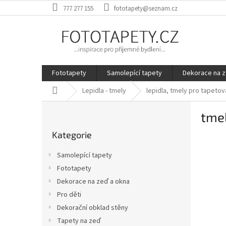
Přejít
777 277 155
fototapety@seznam.cz
na
obsah
Fototapety
Samolepící tapety
Dekorace na z
Domů
Lepidla - tmely
lepidla, tmely pro tapetov
P
tmel
o
Přeskočit
s
Kategorie
kategorie
t
r
Samolepící tapety
a
Fototapety
n
Dekorace na zeď a okna
n
í
Pro děti
p
Dekorační obklad stěny
a
Tapety na zeď