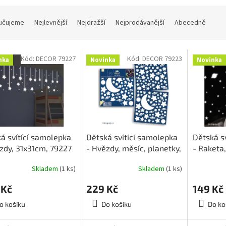
učujeme
Nejlevnější
Nejdražší
Nejprodávanější
Abecedně
Kód:
DECOR 79227
Kód:
DECOR 79223
nka
Novinka
Novinka
á svítící samolepka
Dětská svítící samolepka
Dětská s
zdy, 31x31cm, 79227
- Hvězdy, měsíc, planetky,
- Raketa,
31x31cm, 79223
15x31cm,
Skladem
(1 ks)
Skladem
(1 ks)
 Kč
229 Kč
149 Kč
o košíku
Do košíku
Do ko