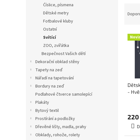
n
Ćíslice, písmena
Ř
e
a
Dětské metry
Dopor
l
z
Fotbalové kluby
e
Ostatní
V
n
Svítící
Novi
ý
í
ZOO, zvířátka
p
p
Bezpečnost Vašich dětí
i
r
s
o
Dekorační obklad stěny
p
d
Tapety na zeď
r
u
Nářadí na tapetování
o
k
Dětsk
Bordury na zeď
d
t
- Hvě
Podlahové čtverce samolepící
u
ů
k
Plakáty
t
Bytový textil
ů
220
Prostírání a podložky
Dřevěné lišty, madla, prahy
D
Obklady, rohože, rolety