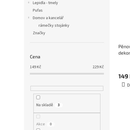
Lepidla - tmely
Pufas
Domov a kancelář
rámečky stojánky
Značky
Pěnov
dekor
Cena
28,5cm
149
Kč
229
Kč
149
D
Na skladě
3
Akce
0