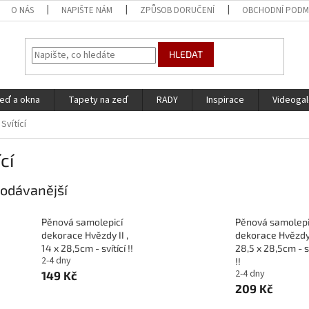
O NÁS
NAPIŠTE NÁM
ZPŮSOB DORUČENÍ
OBCHODNÍ PODM
HLEDAT
eď a okna
Tapety na zeď
RADY
Inspirace
Videogal
Svítící
cí
odávanější
Pěnová samolepicí
Pěnová samolepi
dekorace Hvězdy II ,
dekorace Hvězdy
14 x 28,5cm - svítící !!
28,5 x 28,5cm - sv
2-4 dny
!!
2-4 dny
149 Kč
209 Kč