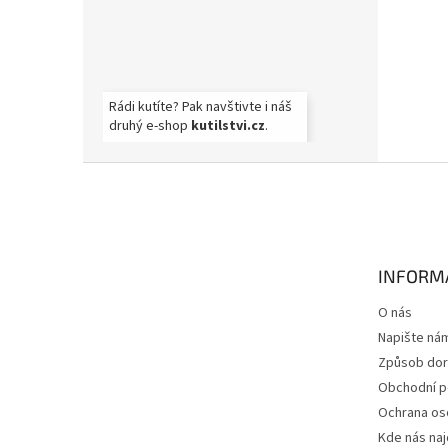
Rádi kutíte? Pak navštivte i náš
druhý e-shop
kutilstvi.cz
.
Z
á
p
a
t
INFORM
í
O nás
Napište ná
Způsob dor
Obchodní 
Ochrana os
Kde nás na