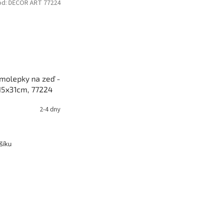
ód:
DECOR ART 77224
amolepky na zeď -
 15x31cm, 77224
2-4 dny
šíku