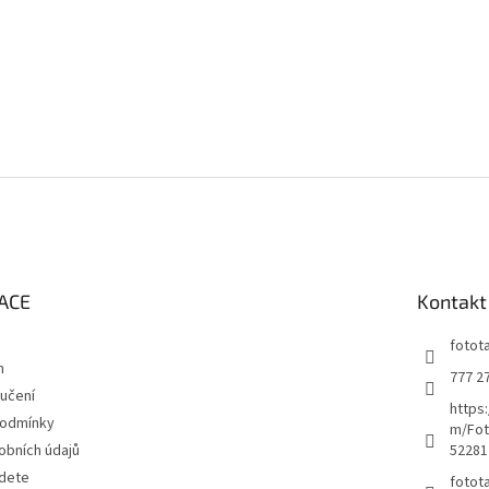
ACE
Kontakt
fotot
m
777 2
učení
https
podmínky
m/Fot
obních údajů
52281
jdete
fotot