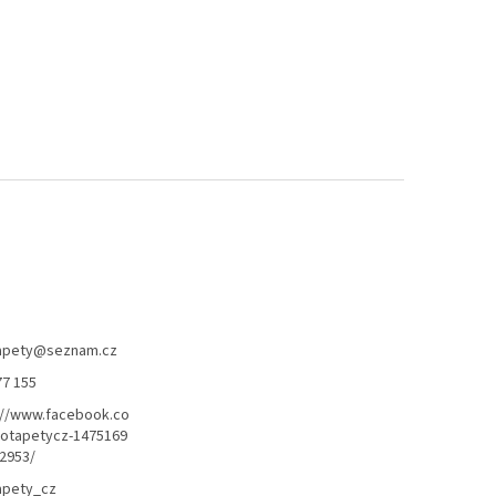
apety
@
seznam.cz
77 155
://www.facebook.co
otapetycz-1475169
2953/
apety_cz