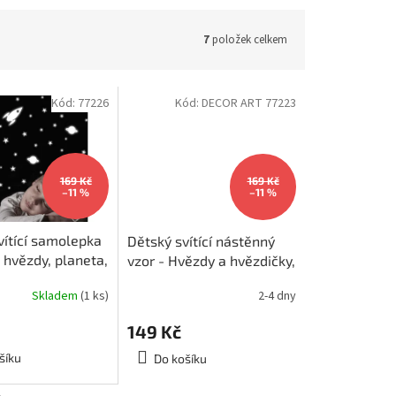
7
položek celkem
Kód:
77226
Kód:
DECOR ART 77223
169 Kč
169 Kč
–11 %
–11 %
vítící samolepka
Dětský svítící nástěnný
 hvězdy, planeta,
vzor - Hvězdy a hvězdičky,
 77226
15x31cm
Skladem
(1 ks)
2-4 dny
149 Kč
šíku
Do košíku