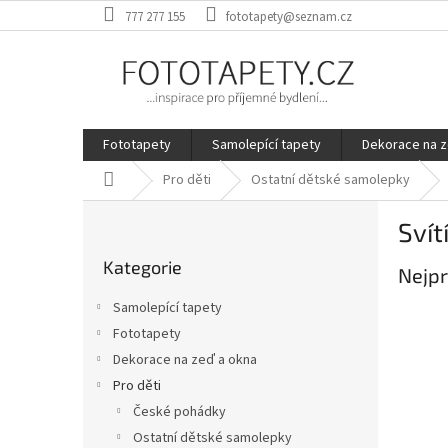
Přejít
777 277 155
fototapety@seznam.cz
na
obsah
Fototapety
Samolepící tapety
Dekorace na z
Domů
Pro děti
Ostatní dětské samolepky
P
Svítí
o
Přeskočit
s
Kategorie
kategorie
Nejpr
t
r
Samolepící tapety
a
Fototapety
n
Dekorace na zeď a okna
n
í
Pro děti
p
České pohádky
a
Ostatní dětské samolepky