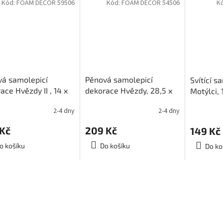
Kód:
FOAM DECOR 59506
Kód:
FOAM DECOR 54506
K
á samolepicí
Pěnová samolepicí
Svítící s
ace Hvězdy II , 14 x
dekorace Hvězdy, 28,5 x
Motýlci,
 - svítící !!
28,5cm - svítící !!
2-4 dny
2-4 dny
 Kč
209 Kč
149 Kč
o košíku
Do košíku
Do ko
O
v
l
á
d
a