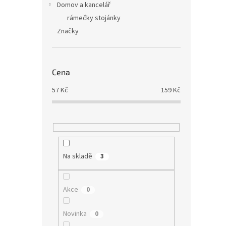
Domov a kancelář
rámečky stojánky
Značky
Cena
57
Kč
159
Kč
Na skladě
3
Akce
0
Novinka
0