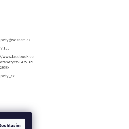
apety
@
seznam.cz
77 155
://www.facebook.co
otapetycz-1475169
2953/
apety_cz
Souhlasím