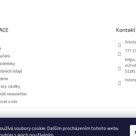
ACE
Kontakt
fotot
m
777 2
učení
https
podmínky
m/Fot
obních údajů
52281
jdete
fotot
rasy zásilky
náš newsletter
ovat u nás
Kutilství.cz
oužívá soubory cookie. Dalším procházením tohoto webu
ouhlas s jejich používáním.