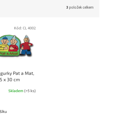
3
položek celkem
Kód:
CL 4002
igurky Pat a Mat,
5 x 30 cm
Skladem
(>5 ks)
šíku