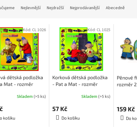
učujeme
Nejlevnější
Nejdražší
Nejprodávanější
Abecedně
Kód:
CL 1026
Kód:
CL 1025
vá dětská podložka
Korková dětská podložka
Pěnové f
 a Mat - rozměr
- Pat a Mat - rozměr
rozměr 2
5 cm
25x25 cm
Skladem
(>5 ks)
Skladem
(>5 ks)
č
57 Kč
159 Kč
o košíku
Do košíku
Do ko
O