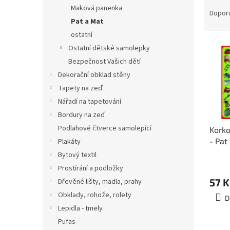
Ř
n
Maková panenka
a
e
Dopor
Pat a Mat
z
l
e
ostatní
V
n
Ostatní dětské samolepky
ý
í
Bezpečnost Vašich dětí
p
p
Dekorační obklad stěny
i
r
Tapety na zeď
s
o
p
Nářadí na tapetování
d
r
u
Bordury na zeď
o
k
Podlahové čtverce samolepící
Korko
d
t
- Pat
Plakáty
u
ů
25x2
Bytový textil
k
Prostírání a podložky
t
ů
57 K
Dřevěné lišty, madla, prahy
Obklady, rohože, rolety
D
Lepidla - tmely
Pufas