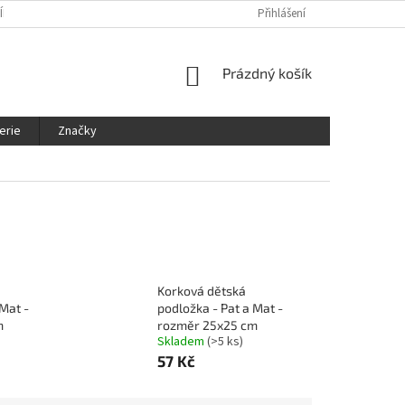
ÍNKY
OCHRANA OSOBNÍCH ÚDAJŮ
KDE NÁS NAJDETE
Přihlášení
SLEDOVÁ
NÁKUPNÍ
Prázdný košík
KOŠÍK
erie
Značky
Korková dětská
 Mat -
podložka - Pat a Mat -
m
rozměr 25x25 cm
Skladem
(>5 ks)
57 Kč