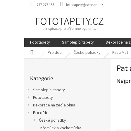
Přejít
777 277 155
fototapety@seznam.cz
na
obsah
Fototapety
Samolepící tapety
Dekorace na z
Domů
Pro děti
České pohádky
Pat a Mat
P
Pat 
o
Přeskočit
s
Kategorie
kategorie
Nejpr
t
r
Samolepící tapety
a
Fototapety
n
Dekorace na zeď a okna
n
í
Pro děti
p
České pohádky
a
Křemílek a Vochomůrka