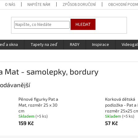
O NÁS
NAPIŠTE NÁM
ZPŮSOB DORUČENÍ
OBCHODNÍ PODM
HLEDAT
eď a okna
Tapety na zeď
RADY
Inspirace
Videogal
a Mat - samolepky, bordury
odávanější
Pěnové figurky Pat a
Korková dětská
Mat, rozměr 25 x 30
podložka - Pat a
cm
rozměr 25x25 c
Skladem
(>5 ks)
Skladem
(>5 ks)
159 Kč
57 Kč