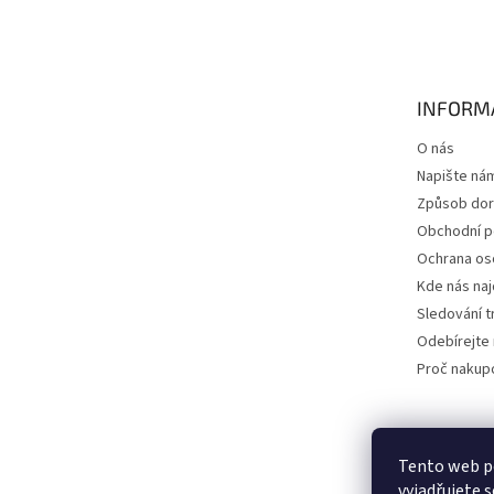
á
p
a
t
INFORM
í
O nás
Napište ná
Způsob dor
Obchodní 
Ochrana os
Kde nás na
Sledování t
Odebírejte 
Proč nakup
Tento web p
vyjadřujete s