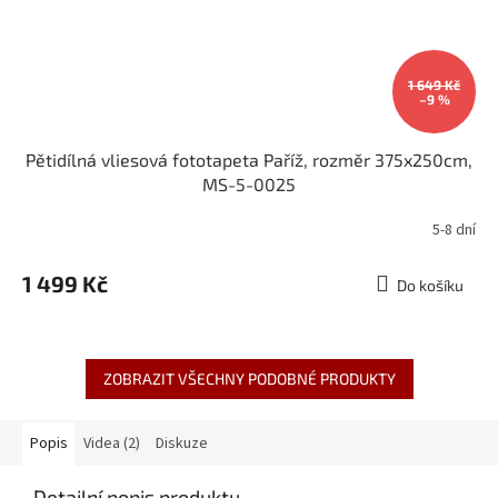
1 649 Kč
–9 %
Pětidílná vliesová fototapeta Paříž, rozměr 375x250cm,
MS-5-0025
5-8 dní
1 499 Kč
Do košíku
ZOBRAZIT VŠECHNY PODOBNÉ PRODUKTY
Popis
Videa (2)
Diskuze
Detailní popis produktu