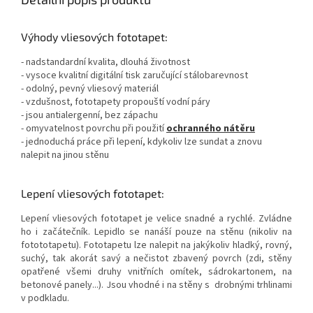
Výhody vliesových fototapet:
- nadstandardní kvalita, dlouhá životnost
- vysoce kvalitní digitální tisk zaručující stálobarevnost
- odolný, pevný vliesový materiál
- vzdušnost, fototapety propouští vodní páry
- jsou antialergenní, bez zápachu
- omyvatelnost povrchu při použití
ochranného nátěru
- jednoduchá práce při lepení, kdykoliv lze sundat a znovu
nalepit na jinou stěnu
Lepení vliesových fototapet:
Lepení vliesových fototapet je velice snadné a rychlé. Zvládne
ho i začátečník. Lepidlo se nanáší pouze na stěnu (nikoliv na
fotototapetu). Fototapetu lze nalepit na jakýkoliv hladký, rovný,
suchý, tak akorát savý a nečistot zbavený povrch (zdi, stěny
opatřené všemi druhy vnitřních omítek, sádrokartonem, na
betonové panely...). Jsou vhodné i na stěny s drobnými trhlinami
v podkladu.