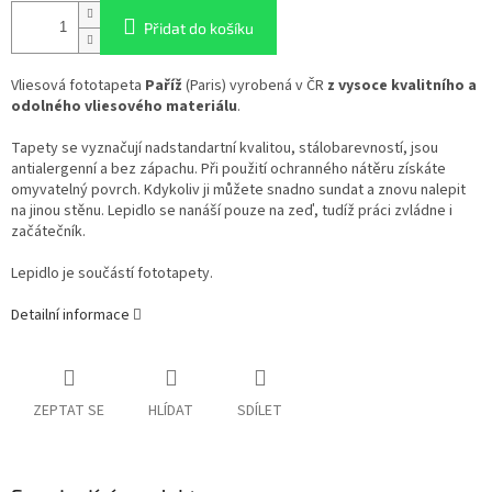
Přidat do košíku
Vliesová fototapeta
Paříž
(Paris) vyrobená v ČR
z vysoce kvalitního a
odolného vliesového materiálu
.
Tapety se vyznačují nadstandartní kvalitou, stálobarevností, jsou
antialergenní a bez zápachu. Při použití ochranného nátěru získáte
omyvatelný povrch. Kdykoliv ji můžete snadno sundat a znovu nalepit
na jinou stěnu. Lepidlo se nanáší pouze na zeď, tudíž práci zvládne i
začátečník.
Lepidlo je součástí fototapety.
Detailní informace
ZEPTAT SE
HLÍDAT
SDÍLET