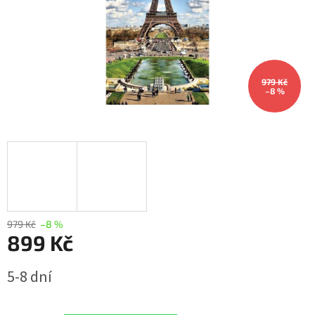
979 Kč
–8 %
979 Kč
–8 %
899 Kč
Měrná
5-8 dní
cena: