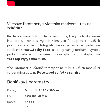
Vliesové fototapety s vlastním motivem - tisk na
zakázku:
Buďte originální! Pokud jste nenašli motiv, který by ladil s vaším
interierem, nechte si vyrobit vliesovou fototapetu dle vašich
přání. Zašlete nám fotografii nebo si vyberte motiv ve
fotobance (
www.fotky-foto.cz
) a my vám ji necháme vyrobit
podle zadaných rozměrů. Neváhejte a posílejte na
fototapety@seznam.cz
.
Více informací o výrobě fototapet na míru z vašich motivů či
fotografií najdete na
Fototapety z fotky na míru.
Doplňkové parametry
Kategorie
:
Dvoudílné 150 x 250cm
EAN
:
8592900141034
Barva
:
hnědá