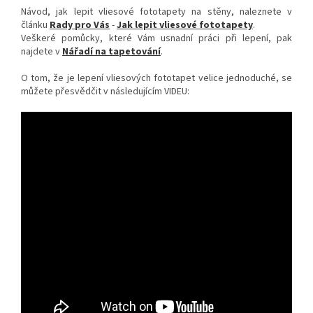
Návod, jak lepit vliesové fototapety na stěny, naleznete v
článku
Rady pro Vás
-
Jak lepit vliesové fototapety
.
Veškeré pomůcky, které Vám usnadní práci při lepení, pak
najdete v
Nářadí na tapetování
.
O tom, že je lepení vliesových fototapet velice jednoduché, se
můžete přesvědčit v následujícím VIDEU: