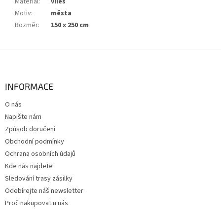
Materiál
:
vlies
Motiv
:
města
Rozměr
:
150 x 250 cm
Z
á
p
a
INFORMACE
t
O nás
í
Napište nám
Způsob doručení
Obchodní podmínky
Ochrana osobních údajů
Kde nás najdete
Sledování trasy zásilky
Odebírejte náš newsletter
Proč nakupovat u nás