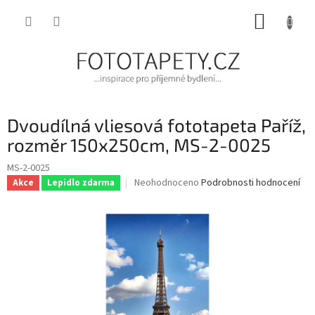
Přejít
NÁKUP
na
obsah
KOŠÍK
Dvoudílná vliesová fototapeta Paříž,
rozměr 150x250cm, MS-2-0025
MS-2-0025
Průměrné
Neohodnoceno
Podrobnosti hodnocení
Akce
Lepidlo zdarma
hodnocení
produktu
je
0,0
z
5
hvězdiček.