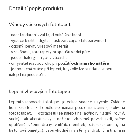
Detailní popis produktu
Výhody vliesových fototapet:
- nadstandardní kvalita, dlouhá životnost
- vysoce kvalitní digitální tisk zaručující stálobarevnost
- odolný, pevný vliesový materiál
- vzdušnost, fototapety propouští vodní páry
- jsou antialergenní, bez zápachu
- omyvatelnost povrchu při použití
ochranného nátěru
- jednoduchá práce při lepení, kdykoliv lze sundat a znovu
nalepit na jinou stěnu
Lepení vliesových fototapet:
Lepení vliesových fototapet je velice snadné a rychlé. Zvládne
ho i začátečník. Lepidlo se nanáší pouze na stěnu (nikoliv na
fotototapetu). Fototapetu lze nalepit na jakýkoliv hladký, rovný,
suchý, tak akorát savý a nečistot zbavený povrch (zdi, stěny
opatřené všemi druhy vnitřních omítek, sádrokartonem, na
betonové panely...). Jsou vhodné i na stěny s drobnými trhlinami