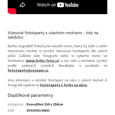
Vliesové fototapety s vlastním motivem - tisk na
zakázku:
Buďte originální! Pokud jste nenašli motiv, který by ladil s vaším
interierem, nechte si vyrobit vliesovou fototapetu dle vašich
přání. Zašlete nám fotografii nebo si vyberte motiv ve
fotobance (
www.fotky-foto.cz
) a my vám ji necháme vyrobit
podle zadaných rozměrů. Neváhejte a posílejte na
fototapety@seznam.cz
.
Více informací o výrobě fototapet na míru z vašich motivů či
fotografií najdete na
Fototapety z fotky na míru.
Doplňkové parametry
Kategorie
:
Dvoudílné 150 x 250cm
EAN
:
8592900144653