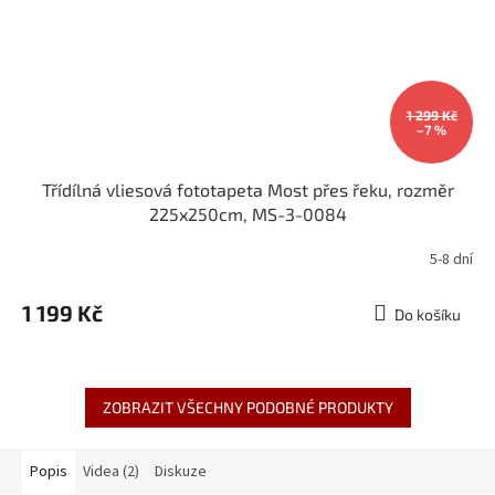
1 299 Kč
–7 %
Třídílná vliesová fototapeta Most přes řeku, rozměr
225x250cm, MS-3-0084
5-8 dní
1 199 Kč
Do košíku
ZOBRAZIT VŠECHNY PODOBNÉ PRODUKTY
Popis
Videa (2)
Diskuze