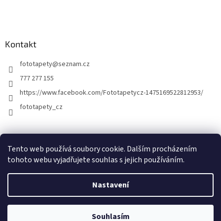
Kontakt
fototapety
@
seznam.cz
777 277 155
https://www.facebook.com/Fototapetycz-1475169522812953/
fototapety_cz
Kutilství.cz
Tento web používá soubory cookie. Dalším procházením
tohoto webu vyjadřujete souhlas s jejich používáním.
Nastavení
Vytvořil Shoptet
Souhlasím
Copyright 2026
FOTOTAPETY.CZ
. Všechna práva vyhrazena.