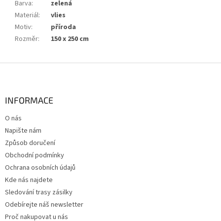
Barva
:
zelená
Materiál
:
vlies
Motiv
:
příroda
Rozměr
:
150 x 250 cm
Z
á
p
a
INFORMACE
t
O nás
í
Napište nám
Způsob doručení
Obchodní podmínky
Ochrana osobních údajů
Kde nás najdete
Sledování trasy zásilky
Odebírejte náš newsletter
Proč nakupovat u nás