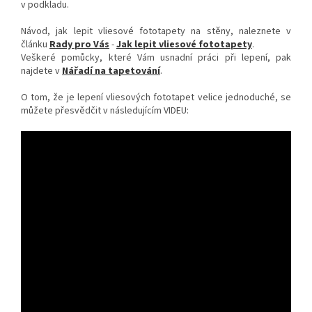
v podkladu.
Návod, jak lepit vliesové fototapety na stěny, naleznete v
článku
Rady pro Vás
-
Jak lepit vliesové fototapety
.
Veškeré pomůcky, které Vám usnadní práci při lepení, pak
najdete v
Nářadí na tapetování
.
O tom, že je lepení vliesových fototapet velice jednoduché, se
můžete přesvědčit v následujícím VIDEU: