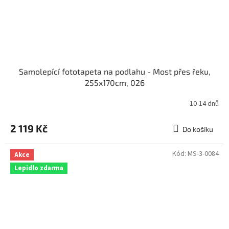
Samolepící fototapeta na podlahu - Most přes řeku,
255x170cm, 026
10-14 dnů
2 119 Kč
Do košíku
Kód:
MS-3-0084
Akce
Lepidlo zdarma