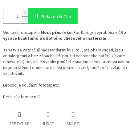
Přidat do košíku
Vliesová fototapeta
Most přes řeku
(Footbridge) vyrobená v ČR
z
vysoce kvalitního a odolného vliesového materiálu
.
Tapety se vyznačují nadstandartní kvalitou, stálobarevností, jsou
antialergenní a bez zápachu. Při použití ochranného nátěru získáte
omyvatelný povrch. Kdykoliv ji můžete snadno sundat a znovu nalepit
na jinou stěnu. Lepidlo se nanáší pouze na zeď, tudíž práci zvládne i
začátečník.
Lepidlo je součástí fototapety.
Detailní informace
ZEPTAT SE
HLÍDAT
SDÍLET