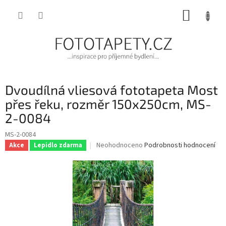
Přejít
NÁKUP
na
obsah
KOŠÍK
Dvoudílná vliesová fototapeta Most
přes řeku, rozměr 150x250cm, MS-
2-0084
MS-2-0084
Průměrné
Neohodnoceno
Podrobnosti hodnocení
Akce
Lepidlo zdarma
hodnocení
produktu
je
0,0
z
5
hvězdiček.