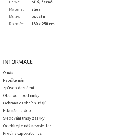
Barva
:
bílá, černá
Materiál
:
vlies
Motiv
:
ostatní
Rozměr
:
150 x 250 cm
Z
á
p
a
INFORMACE
t
O nás
í
Napište nám
Způsob doručení
Obchodní podmínky
Ochrana osobních údajů
Kde nás najdete
Sledování trasy zásilky
Odebírejte náš newsletter
Proč nakupovat u nás