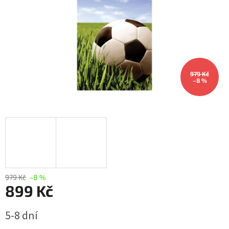
979 Kč
–8 %
979 Kč
–8 %
899 Kč
Měrná
5-8 dní
cena: