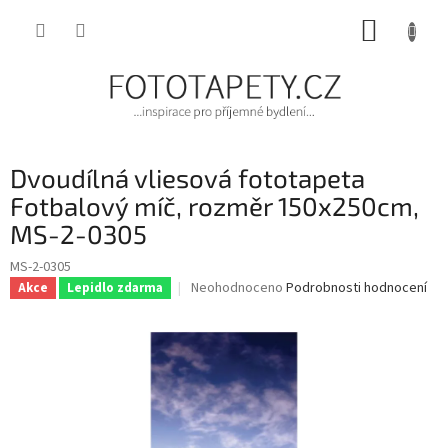
Přejít
NÁKUP
na
obsah
KOŠÍK
Dvoudílná vliesová fototapeta
Fotbalový míč, rozměr 150x250cm,
MS-2-0305
MS-2-0305
Průměrné
Neohodnoceno
Podrobnosti hodnocení
Akce
Lepidlo zdarma
hodnocení
produktu
je
0,0
z
5
hvězdiček.