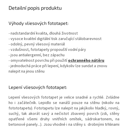
Detailní popis produktu
Výhody vliesových fototapet:
- nadstandardní kvalita, dlouhá životnost
- vysoce kvalitní digitální tisk zaručující stálobarevnost
- odolný, pevný vliesový materiál
- vzdušnost, fototapety propouští vodní páry
- jsou antialergenní, bez zápachu
- omyvatelnost povrchu při použití
ochranného nátěru
- jednoduchá práce při lepení, kdykoliv lze sundat a znovu
nalepit na jinou stěnu
Lepení vliesových fototapet:
Lepení vliesových fototapet je velice snadné a rychlé. Zvládne
ho i začátečník. Lepidlo se nanáší pouze na stěnu (nikoliv na
fotototapetu). Fototapetu lze nalepit na jakýkoliv hladký, rovný,
suchý, tak akorát savý a nečistot zbavený povrch (zdi, stěny
opatřené všemi druhy vnitřních omítek, sádrokartonem, na
betonové panely...). Jsou vhodné i na stěny s drobnými trhlinami