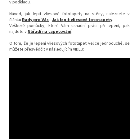
v podkladu.
Návod, jak lepit vliesové fototapety na stěny, naleznete v
článku
Rady pro Vás
-
Jak lepit vliesové fototapety
.
Veškeré pomůcky, které Vám usnadní práci při lepení, pak
najdete v
Nářadí na tapetování
.
O tom, že je lepení vliesových fototapet velice jednoduché, se
můžete přesvědčit v následujícím VIDEU: