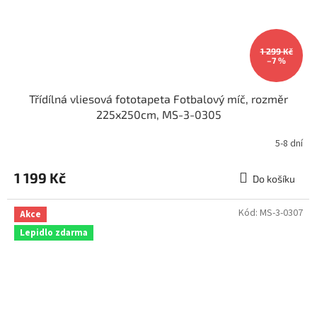
1 299 Kč
–7 %
Třídílná vliesová fototapeta Fotbalový míč, rozměr
225x250cm, MS-3-0305
5-8 dní
1 199 Kč
Do košíku
Kód:
MS-3-0307
Akce
Lepidlo zdarma