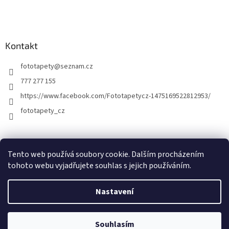
Kontakt
fototapety
@
seznam.cz
777 277 155
https://www.facebook.com/Fototapetycz-1475169522812953/
fototapety_cz
Kutilství.cz
Tento web používá soubory cookie. Dalším procházením
tohoto webu vyjadřujete souhlas s jejich používáním.
Nastavení
Vytvořil Shoptet
Souhlasím
Copyright 2026
FOTOTAPETY.CZ
. Všechna práva vyhrazena.