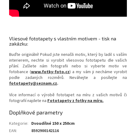
Vliesové fototapety s vlastním motivem - tisk na
zakázku:
Buďte originální! Pokud jste nenašli motiv, který by ladil s vaším
interierem, nechte si vyrobit vliesovou fototapetu dle vašich
přání. Zašlete nám fotografii nebo si vyberte motiv ve
fotobance (
www.fotky-foto.cz
) a my vám ji necháme vyrobit
podle zadaných rozměrů. Neváhejte a posílejte na
fototapety@seznam.cz
.
Více informací o výrobě fototapet na míru z vašich motivů či
fotografií najdete na
Fototapety z fotky na míru.
Doplňkové parametry
Kategorie
:
Dvoudílné 150 x 250cm
EAN
:
8592900142116