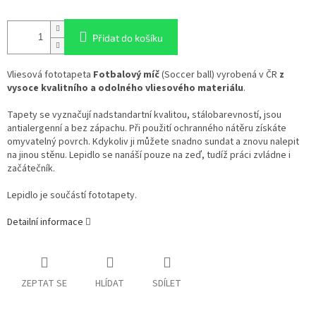
Přidat do košíku
Vliesová fototapeta
Fotbalový míč
(Soccer ball) vyrobená v ČR
z
vysoce kvalitního a odolného vliesového materiálu
.
Tapety se vyznačují nadstandartní kvalitou, stálobarevností, jsou
antialergenní a bez zápachu. Při použití ochranného nátěru získáte
omyvatelný povrch. Kdykoliv ji můžete snadno sundat a znovu nalepit
na jinou stěnu. Lepidlo se nanáší pouze na zeď, tudíž práci zvládne i
začátečník.
Lepidlo je součástí fototapety.
Detailní informace
ZEPTAT SE
HLÍDAT
SDÍLET