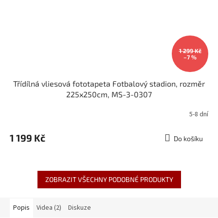
1 299 Kč
–7 %
Třídílná vliesová fototapeta Fotbalový stadion, rozměr
225x250cm, MS-3-0307
5-8 dní
1 199 Kč
Do košíku
ZOBRAZIT VŠECHNY PODOBNÉ PRODUKTY
Popis
Videa (2)
Diskuze