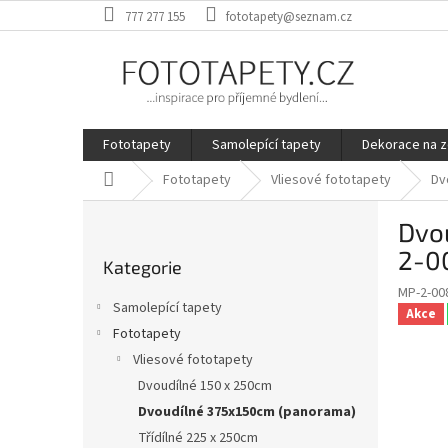
Přejít
777 277 155
fototapety@seznam.cz
na
obsah
Fototapety
Samolepící tapety
Dekorace na z
Domů
Fototapety
Vliesové fototapety
Dv
P
Dvou
o
Přeskočit
s
2-0
Kategorie
kategorie
t
MP-2-00
r
Samolepící tapety
Akce
a
Fototapety
n
Vliesové fototapety
n
í
Dvoudílné 150 x 250cm
p
Dvoudílné 375x150cm (panorama)
a
Třídílné 225 x 250cm