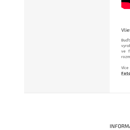
Vlie
Buďt
vyrob
ve f
rozm
Více
Foto
Z
á
p
a
t
INFORM
í