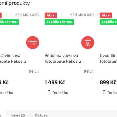
bné produkty
Kód:
MS-3-0089
Kód:
MS-5-0089
Akce
Akce
dlo zdarma
Lepidlo zdarma
Lepidlo 
1 649
1 299 Kč
Kč
–7 %
–9 %
lná vliesová
Pětidílná vliesová
Dvoudíln
apeta Rákos u
fototapeta Rákos u
fototape
a, rozměr
jezera, rozměr
jezera, 
5-8 dní
5-8 dní
250cm, MS-3-0089
375x250cm, MS-5-0089
150x250
9 Kč
1 499 Kč
899 Kč
o košíku
Do košíku
Do ko
s
Videa (2)
Diskuze