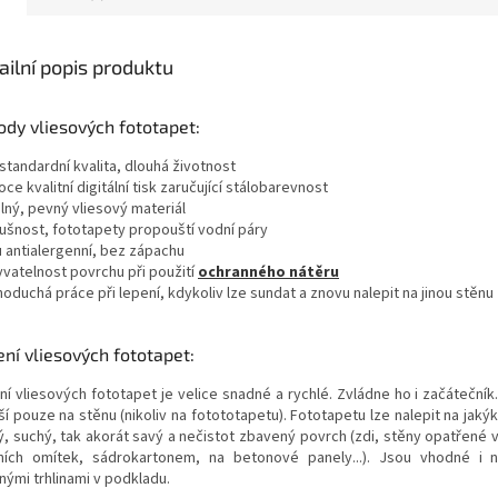
ailní popis produktu
dy vliesových fototapet:
standardní kvalita, dlouhá životnost
oce kvalitní digitální tisk zaručující stálobarevnost
lný, pevný vliesový materiál
dušnost, fototapety propouští vodní páry
u antialergenní, bez zápachu
yvatelnost povrchu při použití
ochranného nátěru
noduchá práce při lepení, kdykoliv lze sundat a znovu nalepit na jinou stěnu
ní vliesových fototapet:
ní vliesových fototapet je velice snadné a rychlé. Zvládne ho i začátečník
í pouze na stěnu (nikoliv na fotototapetu). Fototapetu lze nalepit na jakýk
ý, suchý, tak akorát savý a nečistot zbavený povrch (zdi, stěny opatřené 
řních omítek, sádrokartonem, na betonové panely...). Jsou vhodné i
nými trhlinami v podkladu.