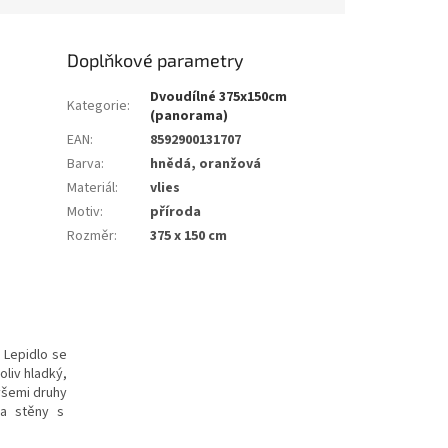
Doplňkové parametry
Dvoudílné 375x150cm
Kategorie
:
(panorama)
EAN
:
8592900131707
Barva
:
hnědá, oranžová
Materiál
:
vlies
Motiv
:
příroda
Rozměr
:
375 x 150 cm
. Lepidlo se
oliv hladký,
všemi druhy
 na stěny s