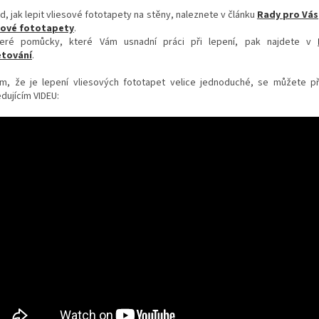
d, jak lepit vliesové fototapety na stěny, naleznete v článku
Rady pro Vás
sové fototapety
.
eré pomůcky, které Vám usnadní práci při lepení, pak najdete v
tování
.
m, že je lepení vliesových fototapet velice jednoduché, se můžete p
dujícím VIDEU: