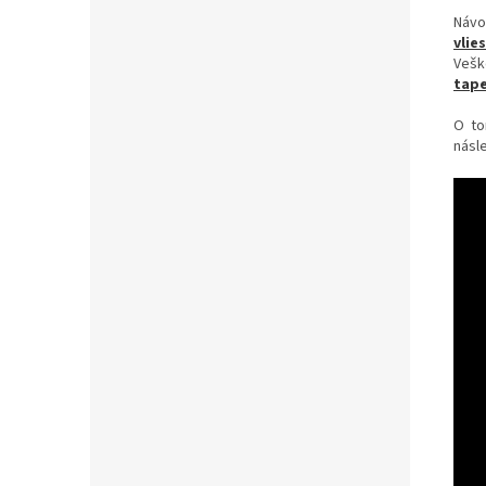
Návo
vlie
Vešk
tape
O to
násle