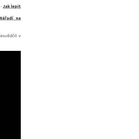
-
Jak lepit
Nářadí na
řesvědčit v