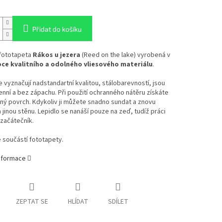
Přidat do košíku
 fototapeta
Rákos u jezera
(Reed on the lake) vyrobená v
oce kvalitního a odolného vliesového materiálu
.
 vyznačují nadstandartní kvalitou, stálobarevností, jsou
enní a bez zápachu. Při použití ochranného nátěru získáte
ý povrch. Kdykoliv ji můžete snadno sundat a znovu
a jinou stěnu. Lepidlo se nanáší pouze na zeď, tudíž práci
 začátečník.
e součástí fototapety.
informace
ZEPTAT SE
HLÍDAT
SDÍLET