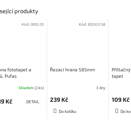
sející produkty
Kód:
0002-35
Kód:
801810 SB
na fototapet a
Řezací hrana 585mm
Přítlačný
ů, Pufas
tapet
tenschutz
Skladem
(2 ks)
3 dny
239 Kč
109 Kč
9 Kč
DETAIL
Do košíku
Do ko