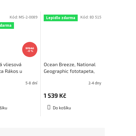
Kód:
MS-2-0089
Kód:
8D 515
Lepidlo zdarma
zdarma
979 Kč
–8 %
á vliesová
Ocean Breeze, National
ta Rákos u
Geographic fototapeta,
rozměr
8D 515, 368 x 254cm
5-8 dní
2-4 dny
cm, MS-2-0089
1 539 Kč
šíku
Do košíku