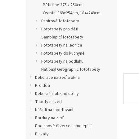
n
Pětidílné 375 x 250cm
e
Ostatní 368x254cm, 184x248cm
l
Papírové fototapety
Fototapety pro děti
Samolepicí fototapety
Fototapety na lednice
Fototapety do kuchyně
Fototapety na podlahu
National Geographic fototapety
Dekorace na zeď a okna
Pro děti
Dekorační obklad stěny
Tapety na zeď
Nářadí na tapetování
Bordury na zeď
Podlahové čtverce samolepící
Plakáty