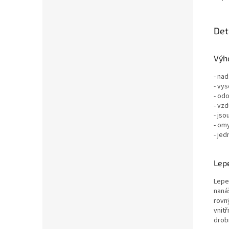
Det
Výho
- nad
- vys
- odo
- vz
- jso
- om
- jed
Lepe
Lepe
nanáš
rovn
vnit
drob