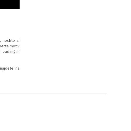
, nechte si
yberte motiv
e zadaných
 najdete na