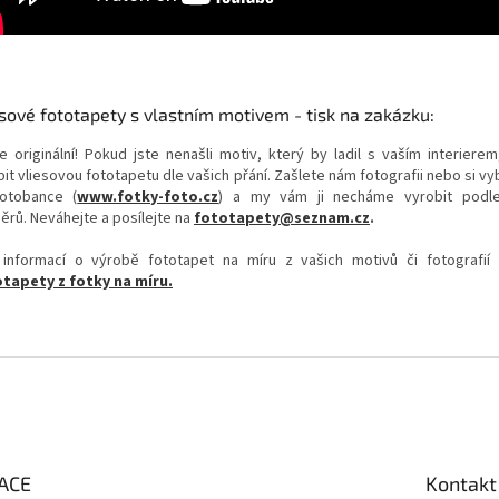
sové fototapety s vlastním motivem - tisk na zakázku:
e originální! Pokud jste nenašli motiv, který by ladil s vaším interierem
it vliesovou fototapetu dle vašich přání. Zašlete nám fotografii nebo si v
otobance (
www.fotky-foto.cz
) a my vám ji necháme vyrobit podl
ěrů. Neváhejte a posílejte na
fototapety@seznam.cz
.
 informací o výrobě fototapet na míru z vašich motivů či fotografií
tapety z fotky na míru.
ACE
Kontakt