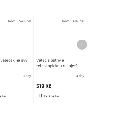
Kód:
805405 SB
Kód:
806020SB
Další
produkt
 váleček na švy
Válec s ostny a
teleskopickou rukojetí
3 dny
3 dny
519 Kč
šíku
Do košíku