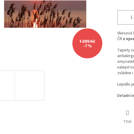
Vliesová
ČR
z vys
1 299 Kč
–7 %
Tapety se
antialerg
omyvateln
nalepit n
zvládne i
Lepidlo j
Detailní 
TISK