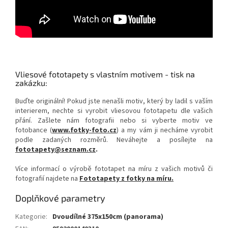
Vliesové fototapety s vlastním motivem - tisk na
zakázku:
Buďte originální! Pokud jste nenašli motiv, který by ladil s vaším
interierem, nechte si vyrobit vliesovou fototapetu dle vašich
přání. Zašlete nám fotografii nebo si vyberte motiv ve
fotobance (
www.fotky-foto.cz
) a my vám ji necháme vyrobit
podle zadaných rozměrů. Neváhejte a posílejte na
fototapety@seznam.cz
.
Více informací o výrobě fototapet na míru z vašich motivů či
fotografií najdete na
Fototapety z fotky na míru.
Doplňkové parametry
Kategorie
:
Dvoudílné 375x150cm (panorama)