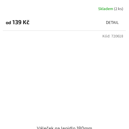
Skladem
(2 ks)
139 Kč
od
DETAIL
Kód:
720618
Váleček na lepidlo 180mm