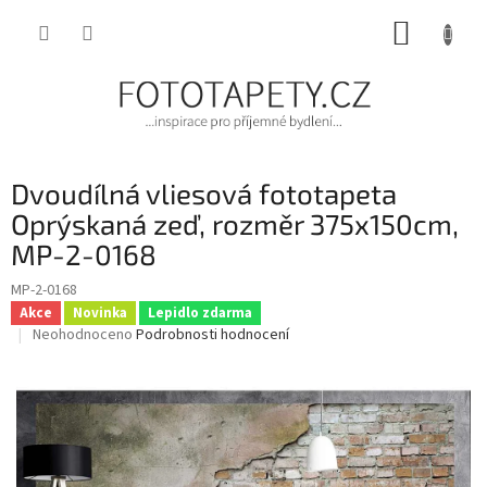
Přejít
NÁKUP
na
obsah
KOŠÍK
Dvoudílná vliesová fototapeta
Oprýskaná zeď, rozměr 375x150cm,
MP-2-0168
MP-2-0168
Akce
Novinka
Lepidlo zdarma
Průměrné
Neohodnoceno
Podrobnosti hodnocení
hodnocení
produktu
je
0,0
z
5
hvězdiček.