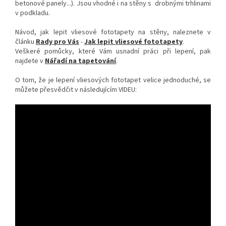
betonové panely...). Jsou vhodné i na stěny s drobnými trhlinami
v podkladu.
Návod, jak lepit vliesové fototapety na stěny, naleznete v
článku
Rady pro Vás
-
Jak lepit vliesové fototapety
.
Veškeré pomůcky, které Vám usnadní práci při lepení, pak
najdete v
Nářadí na tapetování
.
O tom, že je lepení vliesových fototapet velice jednoduché, se
můžete přesvědčit v následujícím VIDEU: