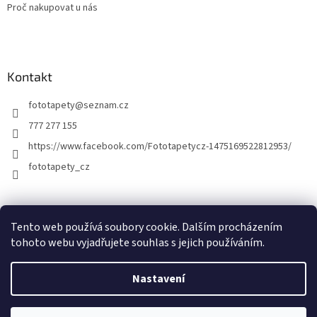
Proč nakupovat u nás
Kontakt
fototapety
@
seznam.cz
777 277 155
https://www.facebook.com/Fototapetycz-1475169522812953/
fototapety_cz
Kutilství.cz
Tento web používá soubory cookie. Dalším procházením
tohoto webu vyjadřujete souhlas s jejich používáním.
Nastavení
Vytvořil Shoptet