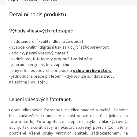
Detailní popis produktu
Výhody vliesových fototapet:
- nadstandardní kvalita, dlouhá životnost
- vysoce kvalitní digitální tisk zaručující stálobarevnost
- odolný, pevný vliesový materiál
- vzdušnost, fototapety propouští vodní páry
- jsou antialergenní, bez zápachu
- omyvatelnost povrchu při použití
ochranného nátěru
- jednoduchá práce při lepení, kdykoliv lze sundat a znovu
nalepit na jinou stěnu
Lepení vliesových fototapet:
Lepení vliesových fototapet je velice snadné a rychlé. Zvládne
ho i začátečník. Lepidlo se nanáší pouze na stěnu (nikoliv na
fotototapetu). Fototapetu lze nalepit na jakýkoliv hladký, rovný,
suchý, tak akorát savý a nečistot zbavený povrch (zdi, stěny
opatřené všemi druhy vnitřních omítek, sádrokartonem, na