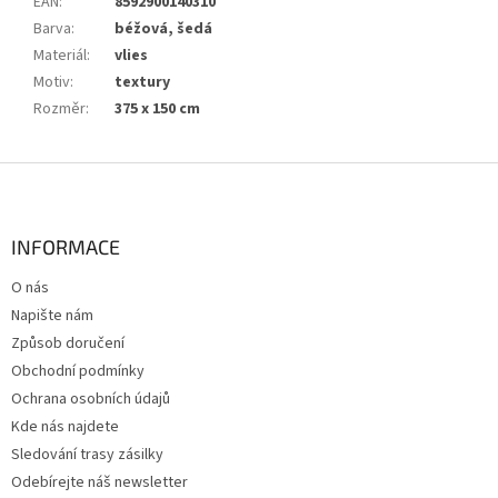
EAN
:
8592900140310
Barva
:
béžová, šedá
Materiál
:
vlies
Motiv
:
textury
Rozměr
:
375 x 150 cm
Z
á
p
a
INFORMACE
t
O nás
í
Napište nám
Způsob doručení
Obchodní podmínky
Ochrana osobních údajů
Kde nás najdete
Sledování trasy zásilky
Odebírejte náš newsletter