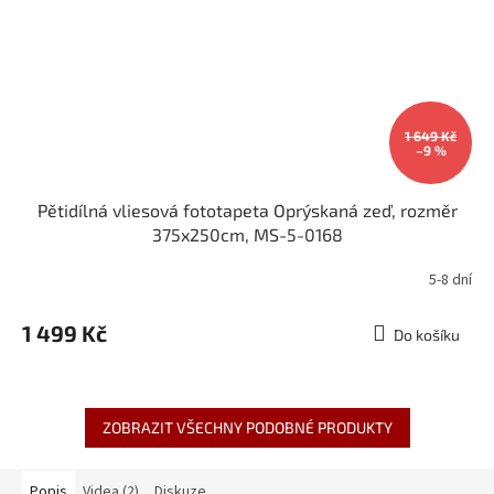
1 649 Kč
–9 %
Pětidílná vliesová fototapeta Oprýskaná zeď, rozměr
375x250cm, MS-5-0168
5-8 dní
1 499 Kč
Do košíku
ZOBRAZIT VŠECHNY PODOBNÉ PRODUKTY
Popis
Videa (2)
Diskuze