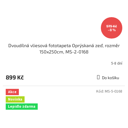
979 Kč
–8 %
Dvoudílná vliesová fototapeta Oprýskaná zeď, rozměr
150x250cm, MS-2-0168
5-8 dní
899 Kč
Do košíku
Kód:
MS-5-0168
Akce
Novinka
Lepidlo zdarma