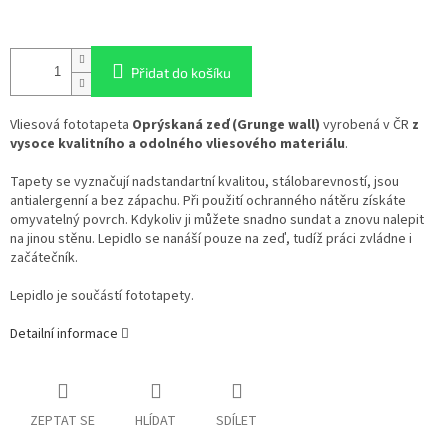
Přidat do košíku
Vliesová fototapeta
Oprýskaná zeď (Grunge wall)
vyrobená v ČR
z
vysoce kvalitního a odolného vliesového materiálu
.
Tapety se vyznačují nadstandartní kvalitou, stálobarevností, jsou
antialergenní a bez zápachu. Při použití ochranného nátěru získáte
omyvatelný povrch. Kdykoliv ji můžete snadno sundat a znovu nalepit
na jinou stěnu. Lepidlo se nanáší pouze na zeď, tudíž práci zvládne i
začátečník.
Lepidlo je součástí fototapety.
Detailní informace
ZEPTAT SE
HLÍDAT
SDÍLET