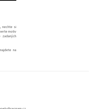
, nechte si
yberte motiv
e zadaných
 najdete na
apety
@
seznam.cz