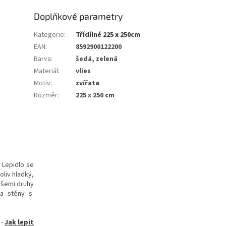
Doplňkové parametry
Kategorie
:
Třídílné 225 x 250cm
EAN
:
8592900122200
Barva
:
šedá, zelená
Materiál
:
vlies
Motiv
:
zvířata
Rozměr
:
225 x 250 cm
. Lepidlo se
oliv hladký,
všemi druhy
 na stěny s
-
Jak lepit