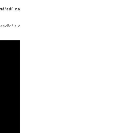
Nářadí na
řesvědčit v