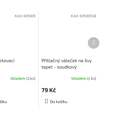
Kód:
805600
Kód:
805005SB
Další
produkt
etovací
Přítlačný váleček na švy
tapet - soudkový
Skladem
(2 ks)
Skladem
(1 ks)
79 Kč
šíku
Do košíku