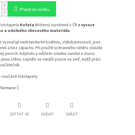
Přidat do košíku
 fototapeta
Koťata
(Kittens) vyrobená v ČR
z vysoce
ho a odolného vliesového materiálu
.
 vyznačují nadstandartní kvalitou, stálobarevností, jsou
enní a bez zápachu. Při použití ochranného nátěru získáte
ý povrch. Kdykoliv ji můžete snadno sundat a znovu
a jinou stěnu. Lepidlo se nanáší pouze na zeď, tudíž práci
 začátečník.
e součástí fototapety.
informace
ZEPTAT SE
HLÍDAT
SDÍLET