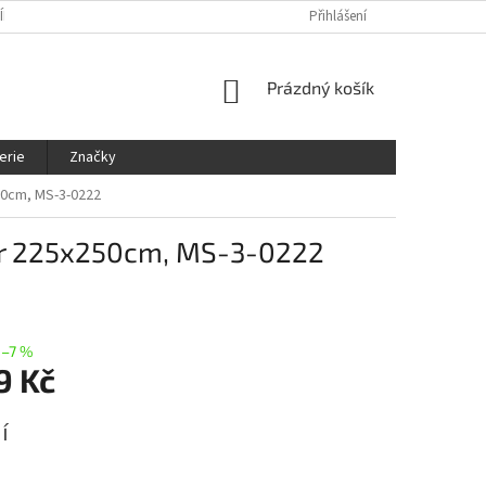
ÍNKY
OCHRANA OSOBNÍCH ÚDAJŮ
KDE NÁS NAJDETE
Přihlášení
SLEDOVÁ
NÁKUPNÍ
Prázdný košík
KOŠÍK
erie
Značky
50cm, MS-3-0222
změr 225x250cm, MS-3-0222
–7 %
9 Kč
í