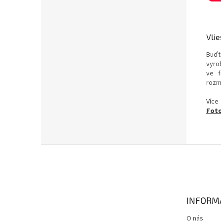
Vlie
Buďt
vyrob
ve f
rozm
Více
Foto
Z
á
p
a
t
INFORM
í
O nás