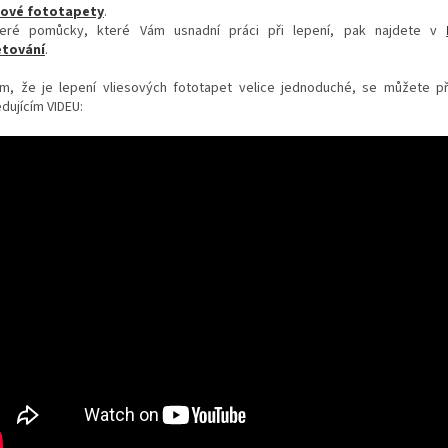
sové fototapety
.
eré pomůcky, které Vám usnadní práci při lepení, pak najdete v
tování
.
m, že je lepení vliesových fototapet velice jednoduché, se můžete p
dujícím VIDEU: