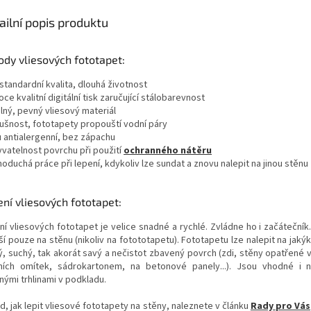
ailní popis produktu
dy vliesových fototapet:
standardní kvalita, dlouhá životnost
oce kvalitní digitální tisk zaručující stálobarevnost
lný, pevný vliesový materiál
dušnost, fototapety propouští vodní páry
u antialergenní, bez zápachu
yvatelnost povrchu při použití
ochranného nátěru
noduchá práce při lepení, kdykoliv lze sundat a znovu nalepit na jinou stěnu
ní vliesových fototapet:
ní vliesových fototapet je velice snadné a rychlé. Zvládne ho i začátečník
í pouze na stěnu (nikoliv na fotototapetu). Fototapetu lze nalepit na jakýk
ý, suchý, tak akorát savý a nečistot zbavený povrch (zdi, stěny opatřené 
řních omítek, sádrokartonem, na betonové panely...). Jsou vhodné i
nými trhlinami v podkladu.
d, jak lepit vliesové fototapety na stěny, naleznete v článku
Rady pro Vás