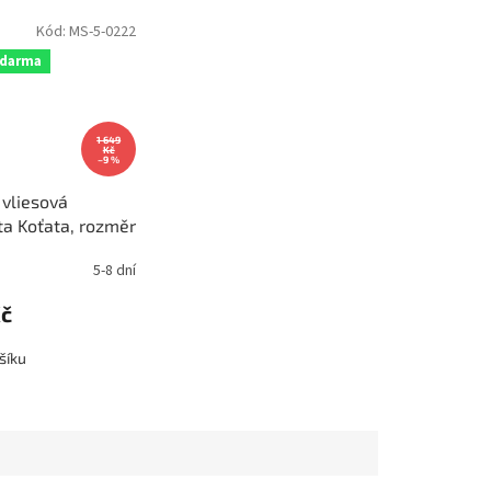
Kód:
MS-5-0222
zdarma
1 649
Kč
–9 %
 vliesová
ta Koťata, rozměr
cm, MS-5-0222
5-8 dní
Kč
šíku