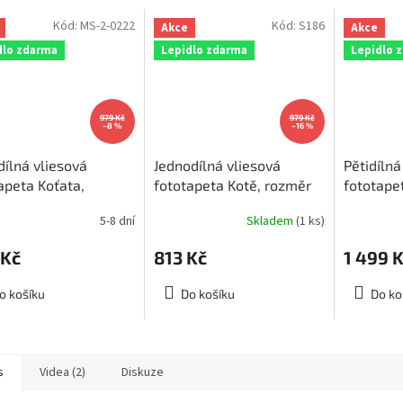
Kód:
MS-2-0222
Kód:
S186
Akce
Akce
dlo zdarma
Lepidlo zdarma
Lepidlo 
979 Kč
979 Kč
–8 %
–16 %
ílná vliesová
Jednodílná vliesová
Pětidílná
apeta Koťata,
fototapeta Kotě, rozměr
fototape
ěr 150x250cm, MS-
110x220cm, S 186,
375x250
5-8 dní
Skladem
(1 ks)
22
skladem 1ks!!
 Kč
813 Kč
1 499 
o košíku
Do košíku
Do ko
s
Videa (2)
Diskuze