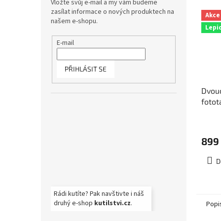
Vložte svůj e-mail a my vám budeme
zasílat informace o nových produktech na
Akce
našem e-shopu.
Lepi
E-mail
PŘIHLÁSIT SE
Dvoud
fotot
rozm
2-02
899
D
Rádi kutíte? Pak navštivte i náš
druhý e-shop
kutilstvi.cz
.
Popi