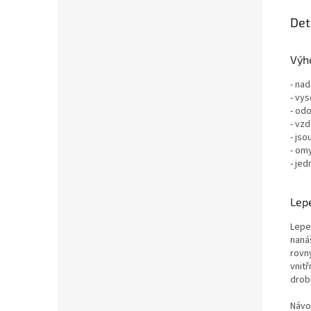
Det
Výho
- nad
- vys
- odo
- vz
- jso
- om
- jed
Lepe
Lepe
nanáš
rovn
vnit
drob
Návo