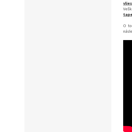
vlie
Vešk
tape
O to
násle