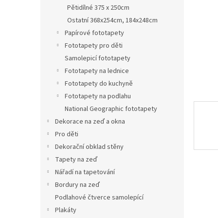
n
Pětidílné 375 x 250cm
e
Ostatní 368x254cm, 184x248cm
l
Papírové fototapety
Fototapety pro děti
Samolepicí fototapety
Fototapety na lednice
Fototapety do kuchyně
Fototapety na podlahu
National Geographic fototapety
Dekorace na zeď a okna
Pro děti
Dekorační obklad stěny
Tapety na zeď
Nářadí na tapetování
Bordury na zeď
Podlahové čtverce samolepící
Plakáty