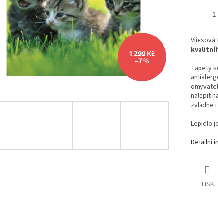
Vliesová
kvalitní
1 299 Kč
–7 %
Tapety se
antialerg
omyvateln
nalepit n
zvládne i
Lepidlo j
Detailní 
TISK