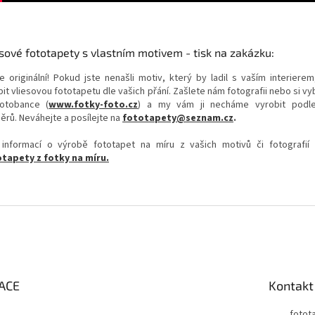
sové fototapety s vlastním motivem - tisk na zakázku:
e originální! Pokud jste nenašli motiv, který by ladil s vaším interierem
it vliesovou fototapetu dle vašich přání. Zašlete nám fotografii nebo si v
otobance (
www.fotky-foto.cz
) a my vám ji necháme vyrobit podl
ěrů. Neváhejte a posílejte na
fototapety@seznam.cz
.
 informací o výrobě fototapet na míru z vašich motivů či fotografií
tapety z fotky na míru.
ACE
Kontakt
fotot