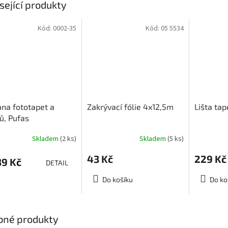
sející produkty
Kód:
0002-35
Kód:
05 5534
na fototapet a
Zakrývací fólie 4x12,5m
Lišta tap
ů, Pufas
tenschutz
Skladem
(2 ks)
Skladem
(5 ks)
Průměrné
hodnocení
43 Kč
229 Kč
produktu
9 Kč
DETAIL
je
1,7
Do košíku
Do ko
z
5
hvězdiček.
bné produkty