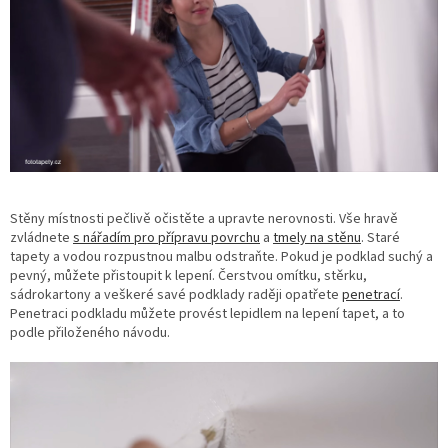
Stěny místnosti pečlivě očistěte a upravte nerovnosti. Vše hravě
zvládnete
s nářadím pro přípravu povrchu
a
tmely na stěnu
. Staré
tapety a vodou rozpustnou malbu odstraňte. Pokud je podklad suchý a
pevný, můžete přistoupit k lepení. Čerstvou omítku, stěrku,
sádrokartony a veškeré savé podklady raději opatřete
penetrací
.
Penetraci podkladu můžete provést lepidlem na lepení tapet, a to
podle přiloženého návodu.