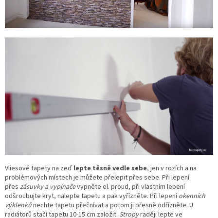
Vliesové tapety na zeď
lepte těsně vedle sebe
, jen v rozích a na
problémových místech je můžete přelepit přes sebe. Při lepení
přes
zásuvky a vypínače
vypněte el. proud, při vlastním lepení
odšroubujte kryt, nalepte tapetu a pak vyřízněte. Při lepení
okenních
výklenků
nechte tapetu přečnívat a potom ji přesně odřízněte. U
radiátorů stačí tapetu 10-15 cm založit.
Stropy
raději lepte ve