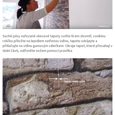
Suché pásy nařezané vliesové tapety sviňte lícem dovnitř, vzniklou
roličku přiložte na lepidlem natřenou stěnu, tapetu odvíjejte a
přitlačujte na stěnu gumovým válečkem. Okraje tapet, které přesahují v
dolní části, odřízněte nožem pomocí pravítka.