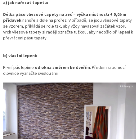
a) jak nařezat tapetu:
Délka pásu vliesové tapety na zeď = výška místnosti + 0,05 m
přídavek
nahoře a dole na prořez. V případě, že jsou vliesové tapety
se vzorem, přikládá se role tak, aby vždy navazoval začátek vzoru.
Vrch vliesové tapety si raději označte tužkou, aby nedošlo při lepení k
převrácení pásu tapety.
b) vlastní lepení:
První pás lepíme
od okna směrem ke dveřím
. Předem si pomocí
olovnice vyznačte svislou linii.