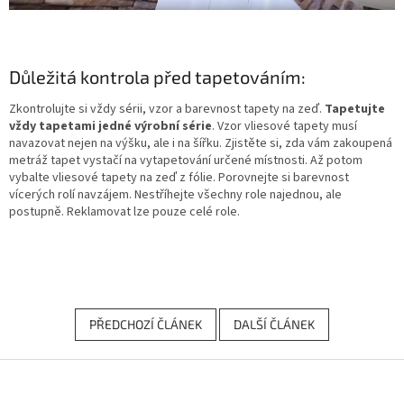
Důležitá kontrola před tapetováním:
Zkontrolujte si vždy sérii, vzor a barevnost tapety na zeď.
Tapetujte
vždy tapetami jedné výrobní série
. Vzor vliesové tapety musí
navazovat nejen na výšku, ale i na šířku. Zjistěte si, zda vám zakoupená
metráž tapet vystačí na vytapetování určené místnosti. Až potom
vybalte vliesové tapety na zeď z fólie. Porovnejte si barevnost
vícerých rolí navzájem. Nestříhejte všechny role najednou, ale
postupně. Reklamovat lze pouze celé role.
PŘEDCHOZÍ ČLÁNEK
DALŠÍ ČLÁNEK
Z
á