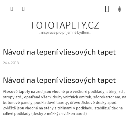
Přejít
NÁKUP
na
obsah
KOŠÍK
Návod na lepení vliesových tapet
24.4.2018
Návod na lepení vliesových tapet
Vliesové tapety na zeď jsou vhodné pro veškeré podklady, stěny, zdi,
stropy atd., opatřené všemi druhy vnitřních omítek, sádrokartonem, na
betonové panely, podkladové tapety, dřevotřískové desky apod.
Zvláště jsou vhodné na stěny s trhlinami v podkladu, stabilizují tlak na
citlivé podklady (desky z měkkých vláken apod.).