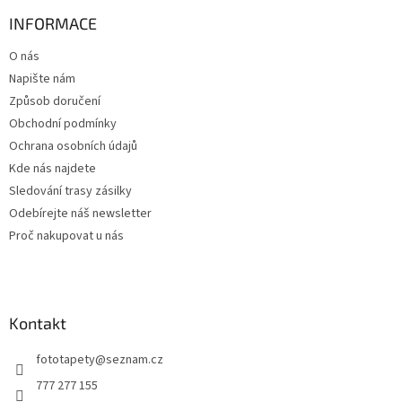
p
a
INFORMACE
t
O nás
í
Napište nám
Způsob doručení
Obchodní podmínky
Ochrana osobních údajů
Kde nás najdete
Sledování trasy zásilky
Odebírejte náš newsletter
Proč nakupovat u nás
Kontakt
fototapety
@
seznam.cz
777 277 155