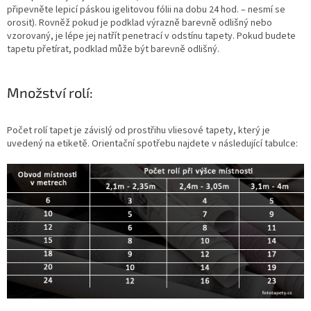
připevněte lepicí páskou igelitovou fólii na dobu 24 hod. – nesmí se
orosit). Rovněž pokud je podklad výrazně barevně odlišný nebo
vzorovaný, je lépe jej natřít penetrací v odstínu tapety. Pokud budete
tapetu přetírat, podklad může být barevně odlišný.
Množství rolí:
Počet rolí tapet je závislý od prostřihu vliesové tapety, který je
uvedený na etiketě. Orientační spotřebu najdete v následující tabulce: