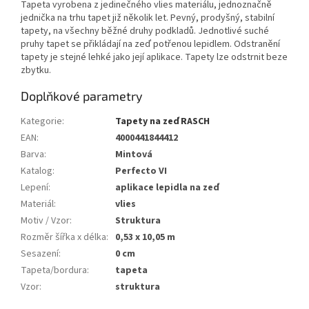
Tapeta vyrobena z jedinečného vlies materiálu, jednoznačně
jednička na trhu tapet již několik let. Pevný, prodyšný, stabilní
tapety, na všechny běžné druhy podkladů. Jednotlivé suché
pruhy tapet se přikládají na zeď potřenou lepidlem. Odstranění
tapety je stejné lehké jako její aplikace. Tapety lze odstrnit beze
zbytku.
Doplňkové parametry
Kategorie
:
Tapety na zeď RASCH
EAN
:
4000441844412
Barva
:
Mintová
Katalog
:
Perfecto VI
Lepení
:
aplikace lepidla na zeď
Materiál
:
vlies
Motiv / Vzor
:
Struktura
Rozměr šířka x délka
:
0,53 x 10,05 m
Sesazení
:
0 cm
Tapeta/bordura
:
tapeta
Vzor
:
struktura