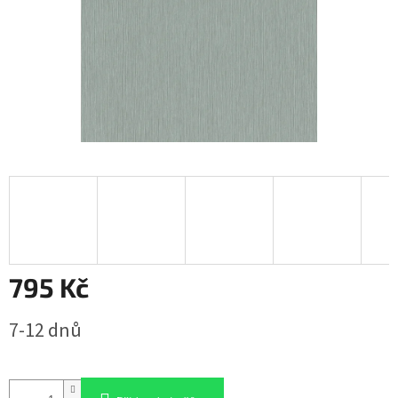
795 Kč
Měrná
7-12 dnů
cena: