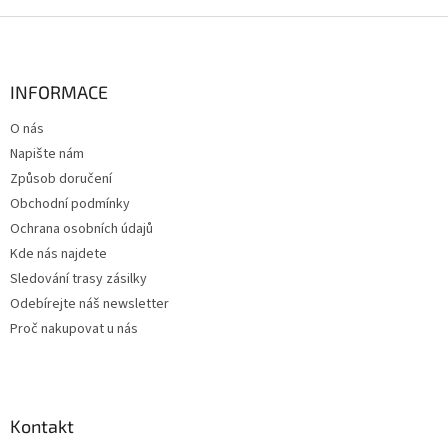
Z
á
p
a
INFORMACE
t
O nás
í
Napište nám
Způsob doručení
Obchodní podmínky
Ochrana osobních údajů
Kde nás najdete
Sledování trasy zásilky
Odebírejte náš newsletter
Proč nakupovat u nás
Kontakt