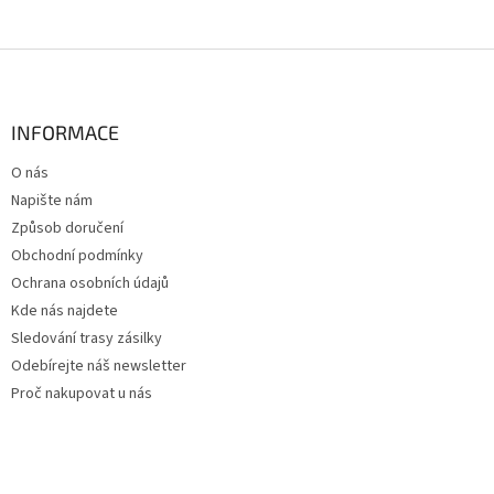
Z
á
p
a
INFORMACE
t
O nás
í
Napište nám
Způsob doručení
Obchodní podmínky
Ochrana osobních údajů
Kde nás najdete
Sledování trasy zásilky
Odebírejte náš newsletter
Proč nakupovat u nás