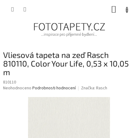
Přejít
NÁKUP
na
obsah
KOŠÍK
Vliesová tapeta na zeď Rasch
810110, Color Your Life, 0,53 x 10,05
m
810110
Průměrné
Neohodnoceno
Podrobnosti hodnocení
Značka:
Rasch
hodnocení
produktu
je
0,0
z
5
hvězdiček.