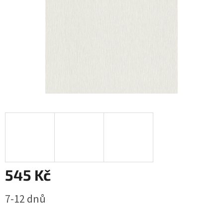
545 Kč
Měrná
7-12 dnů
cena: