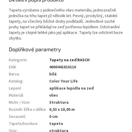
Tapeta vyrobena z jedinečného vlies materiálu, jednoznačně
jednička na trhu tapet již několik let. Pevný, prodyšný, stabilní
tapety, na všechny běžné druhy podkladů. Jednotlivé suché
pruhy tapet se přikládají na zeď potřenou lepidlem. Odstranění
tapety je stejné lehké jako její aplikace. Tapety lze odstrnit beze
zbytku.
Doplňkové parametry
Kategorie
:
Tapety na zeď RASCH
EAN
:
4000441810110
Barva
:
bílá
Katalog
:
Color Your Life
Lepení
:
aplikace lepidla na zeď
Materiál
:
vlies
Motiv / Vzor
:
Struktura
Rozměr šířka x délka
:
0,53 x 10,05 m
Sesazení
:
0 cm
Tapeta/bordura
:
tapeta
Vzor
:
struktura