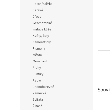
n
Beton/Stěrka
e
Dětské
l
Dřevo
Geometrické
Imitace kůže
Květy, listy
Kámen/Cihly
Písmena
Města
Ornament
Pruhy
Puntíky
Retro
Jednobarevné
Souvi
Zámecké
Zvířata
Žihané