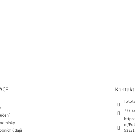
ACE
Kontakt
fotot
m
777 2
učení
https
podmínky
m/Fot
obních údajů
52281