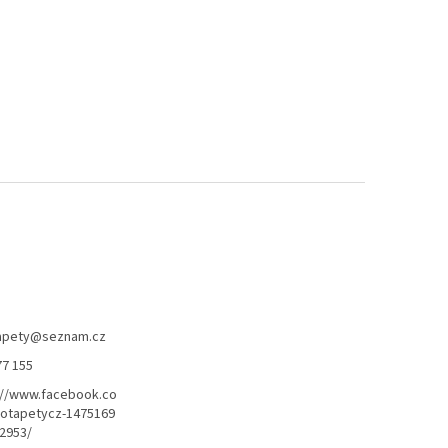
apety
@
seznam.cz
77 155
://www.facebook.co
otapetycz-1475169
2953/