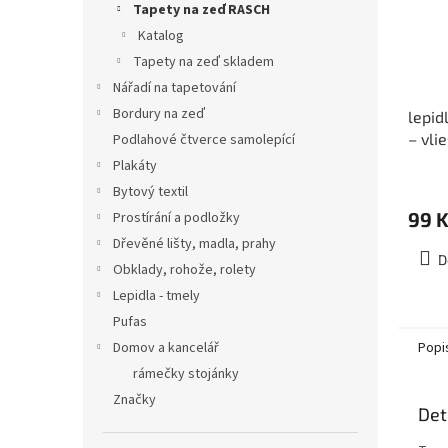
Tapety na zeď RASCH
Katalog
Tapety na zeď skladem
Nářadí na tapetování
Bordury na zeď
lepid
– vli
Podlahové čtverce samolepící
Plakáty
Bytový textil
99 
Prostírání a podložky
Dřevěné lišty, madla, prahy
D
Obklady, rohože, rolety
Lepidla - tmely
Pufas
Popi
Domov a kancelář
rámečky stojánky
Značky
Det