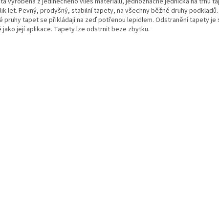
ta vyrobena z jedinečného vlies materiálu, jednoznačně jednička na trhu tap
lik let. Pevný, prodyšný, stabilní tapety, na všechny běžné druhy podkladů.
é pruhy tapet se přikládají na zeď potřenou lepidlem. Odstranění tapety je 
 jako její aplikace. Tapety lze odstrnit beze zbytku.