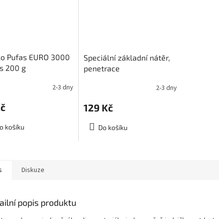
lo Pufas EURO 3000
Speciální základní nátěr,
es 200 g
penetrace
2-3 dny
2-3 dny
Kč
129 Kč
o košíku
Do košíku
s
Diskuze
ailní popis produktu