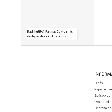
Rádi kutíte? Pak navštivte i náš
druhý e-shop
kutilstvi.cz
.
Z
á
p
a
t
INFORM
í
O nás
Napište ná
Způsob dor
Obchodní 
Ochrana os