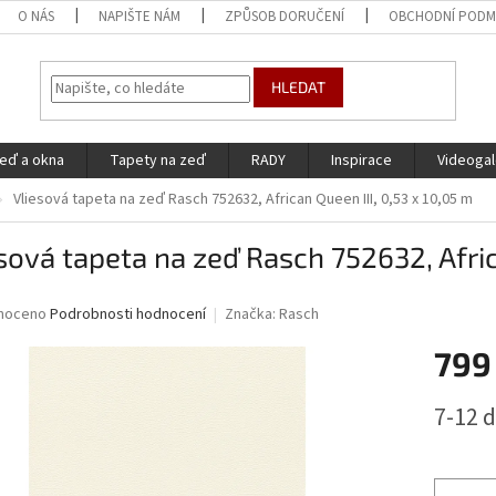
O NÁS
NAPIŠTE NÁM
ZPŮSOB DORUČENÍ
OBCHODNÍ PODM
HLEDAT
eď a okna
Tapety na zeď
RADY
Inspirace
Videogal
Vliesová tapeta na zeď Rasch 752632, African Queen III, 0,53 x 10,05 m
sová tapeta na zeď Rasch 752632, Afric
né
noceno
Podrobnosti hodnocení
Značka:
Rasch
ní
799
u
Měrná
7-12 
cena:
ek.