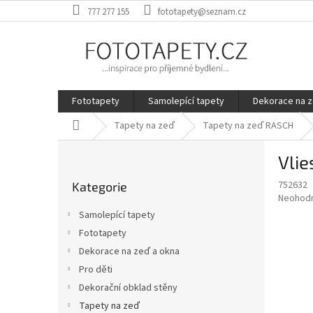
Přejít
777 277 155
fototapety@seznam.cz
na
obsah
Fototapety
Samolepící tapety
Dekorace na z
Domů
Tapety na zeď
Tapety na zeď RASCH
P
Vlie
o
Přeskočit
s
752632
Kategorie
kategorie
t
Průměr
Neohod
r
hodnoce
Samolepící tapety
a
produkt
Fototapety
je
n
0,0
Dekorace na zeď a okna
n
z
í
Pro děti
5
p
Dekorační obklad stěny
hvězdič
a
Tapety na zeď