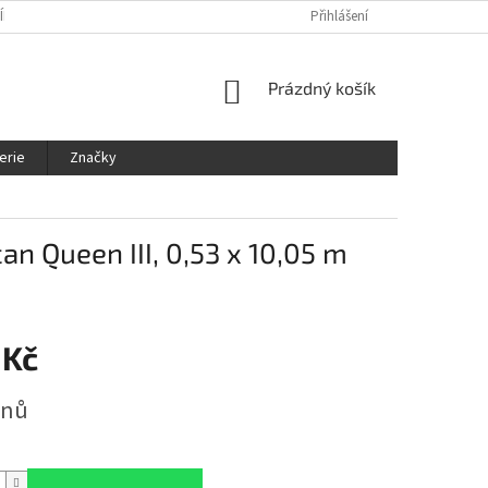
ÍNKY
OCHRANA OSOBNÍCH ÚDAJŮ
KDE NÁS NAJDETE
Přihlášení
SLEDOVÁ
NÁKUPNÍ
Prázdný košík
KOŠÍK
erie
Značky
an Queen III, 0,53 x 10,05 m
 Kč
dnů