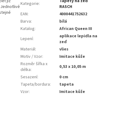
et již
Tapety na zeď
Kategorie
:
 Jednotlivé
RASCH
stejné
EAN
:
4000441752632
Barva
:
bílá
Katalog
:
African Queen III
aplikace lepidla na
Lepení
:
zeď
Materiál
:
vlies
Motiv / Vzor
:
Imitace kůže
Rozměr šířka x
0,53 x 10,05 m
délka
:
Sesazení
:
0 cm
Tapeta/bordura
:
tapeta
Vzor
:
Imitace kůže