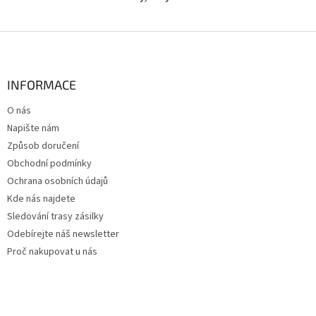
Z
á
p
a
INFORMACE
t
O nás
í
Napište nám
Způsob doručení
Obchodní podmínky
Ochrana osobních údajů
Kde nás najdete
Sledování trasy zásilky
Odebírejte náš newsletter
Proč nakupovat u nás