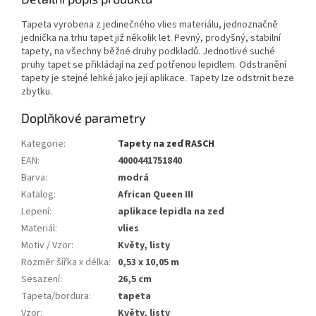
Tapeta vyrobena z jedinečného vlies materiálu, jednoznačně
jednička na trhu tapet již několik let. Pevný, prodyšný, stabilní
tapety, na všechny běžné druhy podkladů. Jednotlivé suché
pruhy tapet se přikládají na zeď potřenou lepidlem. Odstranění
tapety je stejné lehké jako její aplikace. Tapety lze odstrnit beze
zbytku.
Doplňkové parametry
Kategorie
:
Tapety na zeď RASCH
EAN
:
4000441751840
Barva
:
modrá
Katalog
:
African Queen III
Lepení
:
aplikace lepidla na zeď
Materiál
:
vlies
Motiv / Vzor
:
Květy, listy
Rozměr šířka x délka
:
0,53 x 10,05 m
Sesazení
:
26,5 cm
Tapeta/bordura
:
tapeta
Vzor
:
Květy, listy