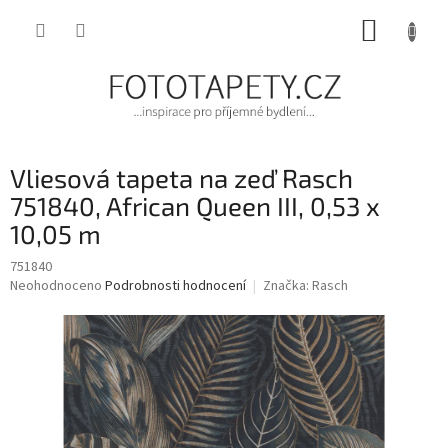
Přejít
NÁKUP
na
obsah
KOŠÍK
Vliesová tapeta na zeď Rasch
751840, African Queen III, 0,53 x
10,05 m
751840
Průměrné
Neohodnoceno
Podrobnosti hodnocení
Značka:
Rasch
hodnocení
produktu
je
0,0
z
5
hvězdiček.