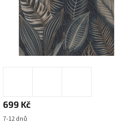
699 Kč
Měrná
7-12 dnů
cena: