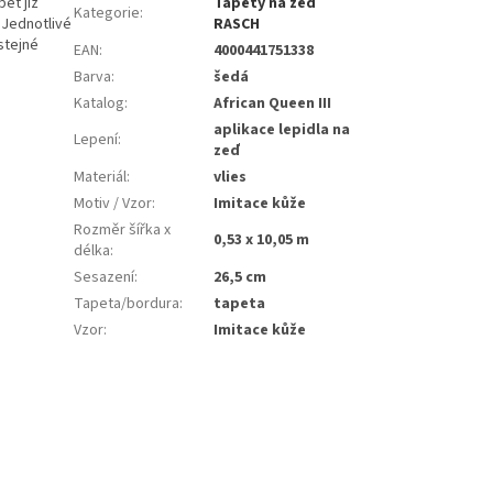
et již
Tapety na zeď
Kategorie
:
 Jednotlivé
RASCH
stejné
EAN
:
4000441751338
Barva
:
šedá
Katalog
:
African Queen III
aplikace lepidla na
Lepení
:
zeď
Materiál
:
vlies
Motiv / Vzor
:
Imitace kůže
Rozměr šířka x
0,53 x 10,05 m
délka
:
Sesazení
:
26,5 cm
Tapeta/bordura
:
tapeta
Vzor
:
Imitace kůže