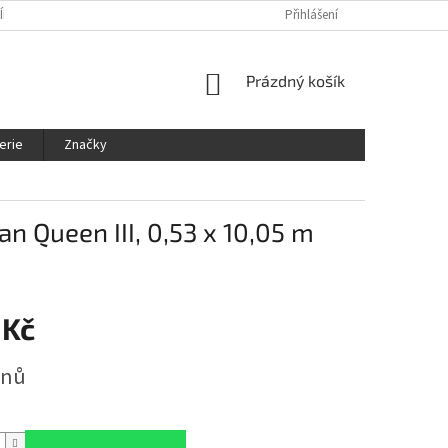
ÍNKY
OCHRANA OSOBNÍCH ÚDAJŮ
KDE NÁS NAJDETE
Přihlášení
SLEDOVÁ
NÁKUPNÍ
Prázdný košík
KOŠÍK
erie
Značky
an Queen III, 0,53 x 10,05 m
 Kč
dnů