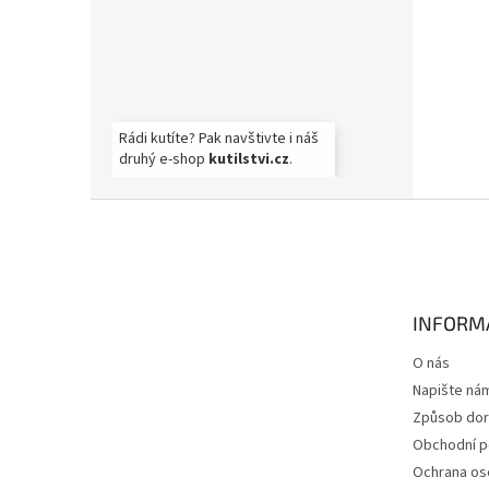
Rádi kutíte? Pak navštivte i náš
druhý e-shop
kutilstvi.cz
.
Z
á
p
a
t
INFORM
í
O nás
Napište ná
Způsob dor
Obchodní 
Ochrana os