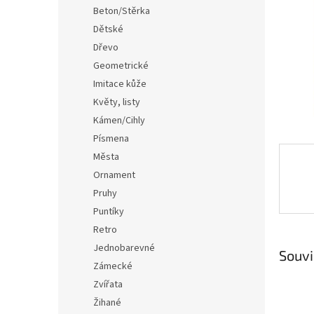
n
Beton/Stěrka
e
Dětské
l
Dřevo
Geometrické
Imitace kůže
Květy, listy
Kámen/Cihly
Písmena
Města
Ornament
Pruhy
Puntíky
Retro
Jednobarevné
Souvi
Zámecké
Zvířata
Žihané