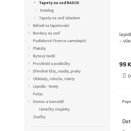
Tapety na zeď RASCH
Katalog
Tapety na zeď skladem
Nářadí na tapetování
Bordury na zeď
lepid
– vli
Podlahové čtverce samolepící
Plakáty
Bytový textil
99 
Prostírání a podložky
Dřevěné lišty, madla, prahy
D
Obklady, rohože, rolety
Lepidla - tmely
Pufas
Popi
Domov a kancelář
rámečky stojánky
Značky
Det