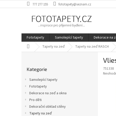
Přejít
777 277 155
fototapety@seznam.cz
na
obsah
Fototapety
Samolepící tapety
Dekorace na z
Domů
Tapety na zeď
Tapety na zeď RASCH
P
Vlie
o
Přeskočit
s
751338
Kategorie
kategorie
t
Průměr
Neohod
r
hodnoce
Samolepící tapety
a
produkt
Fototapety
je
n
0,0
Dekorace na zeď a okna
n
z
í
Pro děti
5
p
Dekorační obklad stěny
hvězdič
a
Tapety na zeď