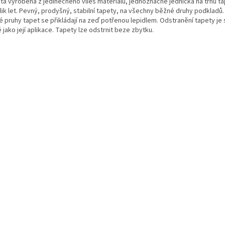
ta vyrobena z jedinečného vlies materiálu, jednoznačně jednička na trhu tap
lik let. Pevný, prodyšný, stabilní tapety, na všechny běžné druhy podkladů.
é pruhy tapet se přikládají na zeď potřenou lepidlem. Odstranění tapety je 
 jako její aplikace. Tapety lze odstrnit beze zbytku.