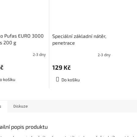
lo Pufas EURO 3000
Speciální základní nátěr,
es 200 g
penetrace
2-3 dny
2-3 dny
Kč
129 Kč
o košíku
Do košíku
s
Diskuze
ailní popis produktu