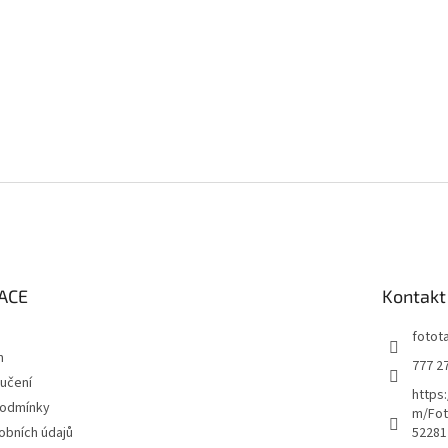
ACE
Kontakt
fotot
m
777 2
učení
https
podmínky
m/Fot
obních údajů
52281