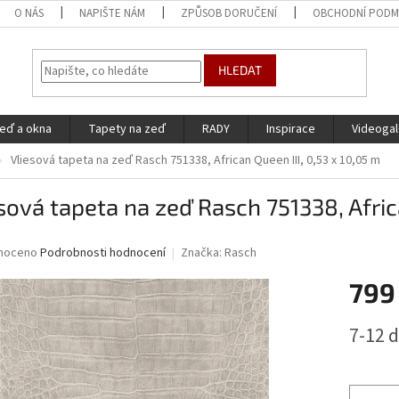
O NÁS
NAPIŠTE NÁM
ZPŮSOB DORUČENÍ
OBCHODNÍ PODM
HLEDAT
eď a okna
Tapety na zeď
RADY
Inspirace
Videogal
Vliesová tapeta na zeď Rasch 751338, African Queen III, 0,53 x 10,05 m
sová tapeta na zeď Rasch 751338, Afric
né
noceno
Podrobnosti hodnocení
Značka:
Rasch
ní
799
u
Měrná
7-12 
cena:
ek.