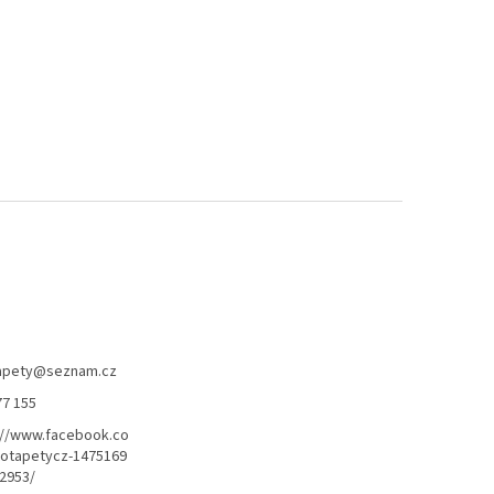
apety
@
seznam.cz
77 155
://www.facebook.co
otapetycz-1475169
2953/