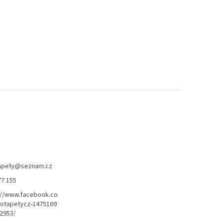
apety
@
seznam.cz
77 155
://www.facebook.co
otapetycz-1475169
2953/