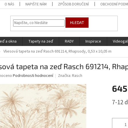
O NÁS
NAPIŠTE NÁM
ZPŮSOB DORUČENÍ
OBCHODNÍ PODM
HLEDAT
eď a okna
Tapety na zeď
RADY
Inspirace
Videogal
Vliesová tapeta na zeď Rasch 691214, Rhapsody, 0,53 x 10,05 m
sová tapeta na zeď Rasch 691214, Rhap
né
noceno
Podrobnosti hodnocení
Značka:
Rasch
ní
645
u
Měrná
7-12 
cena:
ek.