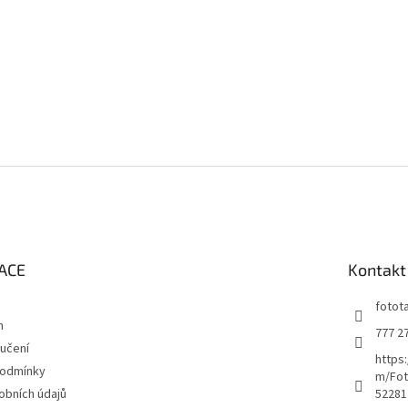
ACE
Kontakt
fotot
m
777 2
učení
https
podmínky
m/Fot
obních údajů
52281