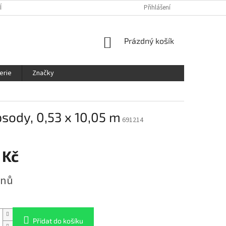
ÍNKY
OCHRANA OSOBNÍCH ÚDAJŮ
KDE NÁS NAJDETE
Přihlášení
SLEDOVÁ
NÁKUPNÍ
Prázdný košík
KOŠÍK
erie
Značky
sody, 0,53 x 10,05 m
691214
 Kč
dnů
Přidat do košíku