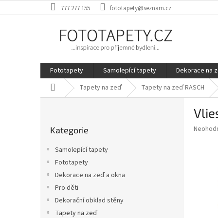
Přejít
777 277 155
fototapety@seznam.cz
na
obsah
Fototapety
Samolepící tapety
Dekorace na z
Domů
Tapety na zeď
Tapety na zeď RASCH
P
Vlie
o
Přeskočit
s
Průměr
Neohod
Kategorie
kategorie
t
hodnoce
r
produkt
Samolepící tapety
a
je
Fototapety
0,0
n
z
Dekorace na zeď a okna
n
5
í
Pro děti
hvězdič
p
Dekorační obklad stěny
a
Tapety na zeď