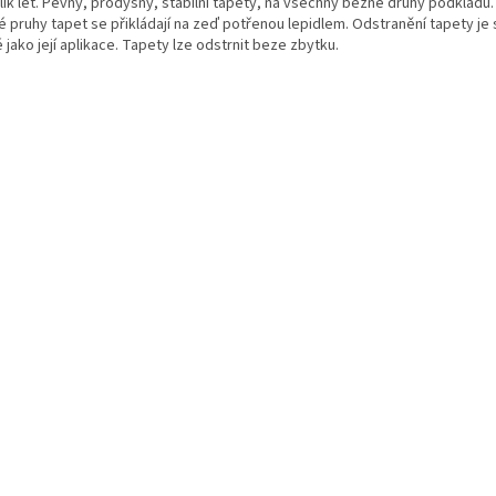
lik let. Pevný, prodyšný, stabilní tapety, na všechny běžné druhy podkladů.
é pruhy tapet se přikládají na zeď potřenou lepidlem. Odstranění tapety je 
 jako její aplikace. Tapety lze odstrnit beze zbytku.