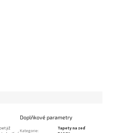
Doplňkové parametry
et již
Tapety na zeď
Kategorie
: