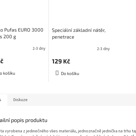
lo Pufas EURO 3000
Speciální základní nátěr,
es 200 g
penetrace
2-3 dny
2-3 dny
Kč
129 Kč
o košíku
Do košíku
s
Diskuze
ailní popis produktu
ta vyrobena z jedinečného vlies materiálu, jednoznačně jednička na trhu tap