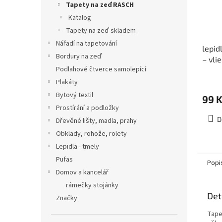
Tapety na zeď RASCH
Katalog
Tapety na zeď skladem
Nářadí na tapetování
lepid
Bordury na zeď
– vli
Podlahové čtverce samolepící
Plakáty
Bytový textil
99 
Prostírání a podložky
D
Dřevěné lišty, madla, prahy
Obklady, rohože, rolety
Lepidla - tmely
Pufas
Popi
Domov a kancelář
rámečky stojánky
Det
Značky
Tape