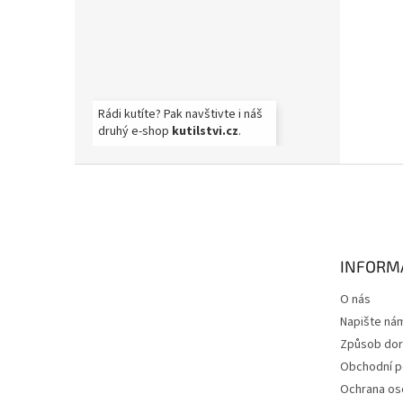
Rádi kutíte? Pak navštivte i náš
druhý e-shop
kutilstvi.cz
.
Z
á
p
a
t
INFORM
í
O nás
Napište ná
Způsob dor
Obchodní 
Ochrana os