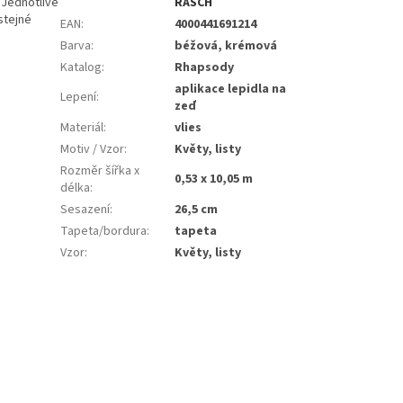
 Jednotlivé
RASCH
stejné
EAN
:
4000441691214
Barva
:
béžová, krémová
Katalog
:
Rhapsody
aplikace lepidla na
Lepení
:
zeď
Materiál
:
vlies
Motiv / Vzor
:
Květy, listy
Rozměr šířka x
0,53 x 10,05 m
délka
:
Sesazení
:
26,5 cm
Tapeta/bordura
:
tapeta
Vzor
:
Květy, listy