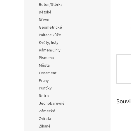
n
Beton/Stěrka
e
Dětské
l
Dřevo
Geometrické
Imitace kůže
Květy, listy
Kámen/Cihly
Písmena
Města
Ornament
Pruhy
Puntíky
Retro
Souvi
Jednobarevné
Zámecké
Zvířata
Žihané