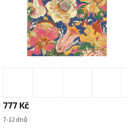
777 Kč
Měrná
7-12 dnů
cena: