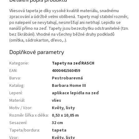
Vliesová tapeta je díky vysoké kvalitě materiálu, snadnému
zpracování a údržbě velmi oblíbená. Tapety mají stabilní rozměr,
po nalepení se nevytahují, nesmršťují ani netrhají. Lepidlo se
nanáší přímo na zeď. Tapety jsou bezezbytku odstranitelné (tzn.
bez škrábání). Vhodné na všechny běžné druhy podkladů
(omítka, sádrokarton, dřevo,..).
Doplňkové parametry
Kategorie
:
Tapety na zeď RASCH
EAN
:
4000441560459
Barva
:
Pestrobarevná
Katalog
:
Barbara Home III
Lepení
:
aplikace lepidla na zeď
Materiál
:
vlies
Motiv / Vzor
:
Květy, listy
Rozměr šířka x délka
:
0,53 x 10,05 m
Sesazení
:
32 cm
Tapeta/bordura
:
tapeta
Vzor
:
Květy, listy