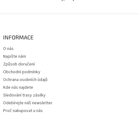
Z
á
p
a
INFORMACE
t
O nás
í
Napište nám
Způsob doručení
Obchodní podmínky
Ochrana osobních údajů
Kde nás najdete
Sledování trasy zásilky
Odebírejte náš newsletter
Proč nakupovat u nás