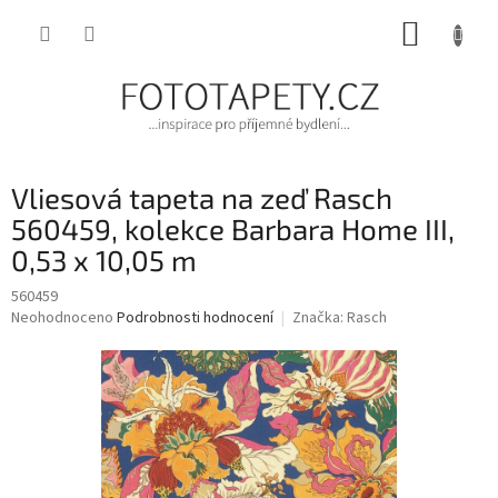
Přejít
NÁKUP
na
obsah
KOŠÍK
Vliesová tapeta na zeď Rasch
560459, kolekce Barbara Home III,
0,53 x 10,05 m
560459
Průměrné
Neohodnoceno
Podrobnosti hodnocení
Značka:
Rasch
hodnocení
produktu
je
0,0
z
5
hvězdiček.