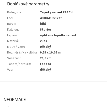
Doplňkové parametry
Kategorie
:
Tapety na zeď RASCH
EAN
:
4000441553277
Barva
:
bílá
Katalog
:
Stories
Lepení
:
aplikace lepidla na zeď
Materiál
:
vlies
Motiv / Vzor
:
Dětský
Rozměr šířka x délka
:
0,53 x 10,05 m
Sesazení
:
26,5 cm
Tapeta/bordura
:
tapeta
Vzor
:
dětský
Z
á
p
a
INFORMACE
t