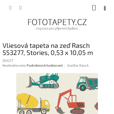
Přejít
NÁKUP
na
obsah
KOŠÍK
Vliesová tapeta na zeď Rasch
553277, Stories, 0,53 x 10,05 m
553277
Průměrné
Neohodnoceno
Podrobnosti hodnocení
Značka:
Rasch
hodnocení
produktu
je
0,0
z
5
hvězdiček.