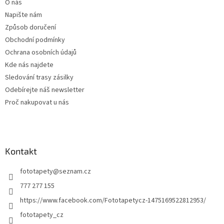
O nás
í
Napište nám
Způsob doručení
Obchodní podmínky
Ochrana osobních údajů
Kde nás najdete
Sledování trasy zásilky
Odebírejte náš newsletter
Proč nakupovat u nás
Kontakt
fototapety
@
seznam.cz
777 277 155
https://www.facebook.com/Fototapetycz-1475169522812953/
fototapety_cz