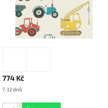
774 Kč
Měrná
7-12 dnů
cena: