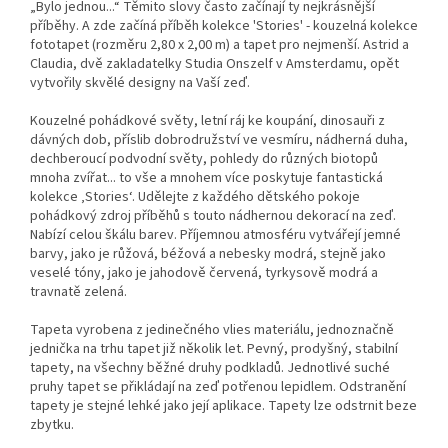
„Bylo jednou...“ Těmito slovy často začínají ty nejkrásnější
příběhy. A zde začíná příběh kolekce 'Stories' - kouzelná kolekce
fototapet (rozměru 2,80 x 2,00 m) a tapet pro nejmenší. Astrid a
Claudia, dvě zakladatelky Studia Onszelf v Amsterdamu, opět
vytvořily skvělé designy na Vaší zeď.
Kouzelné pohádkové světy, letní ráj ke koupání, dinosauři z
dávných dob, příslib dobrodružství ve vesmíru, nádherná duha,
dechberoucí podvodní světy, pohledy do různých biotopů
mnoha zvířat... to vše a mnohem více poskytuje fantastická
kolekce ‚Stories‘. Udělejte z každého dětského pokoje
pohádkový zdroj příběhů s touto nádhernou dekorací na zeď.
Nabízí celou škálu barev. Příjemnou atmosféru vytvářejí jemné
barvy, jako je růžová, béžová a nebesky modrá, stejně jako
veselé tóny, jako je jahodově červená, tyrkysově modrá a
travnatě zelená.
Tapeta vyrobena z jedinečného vlies materiálu, jednoznačně
jednička na trhu tapet již několik let. Pevný, prodyšný, stabilní
tapety, na všechny běžné druhy podkladů. Jednotlivé suché
pruhy tapet se přikládají na zeď potřenou lepidlem. Odstranění
tapety je stejné lehké jako její aplikace. Tapety lze odstrnit beze
zbytku.