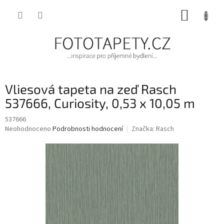
Přejít
NÁKUP
na
obsah
KOŠÍK
Vliesová tapeta na zeď Rasch
537666, Curiosity, 0,53 x 10,05 m
537666
Průměrné
Neohodnoceno
Podrobnosti hodnocení
Značka:
Rasch
hodnocení
produktu
je
0,0
z
5
hvězdiček.