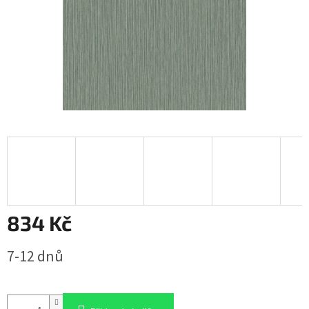
834 Kč
Měrná
7-12 dnů
cena: