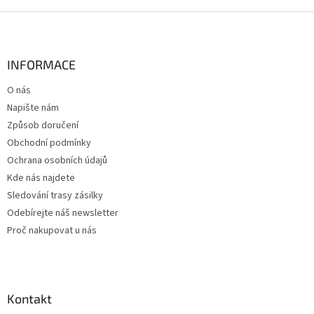
Z
á
p
a
INFORMACE
t
O nás
í
Napište nám
Způsob doručení
Obchodní podmínky
Ochrana osobních údajů
Kde nás najdete
Sledování trasy zásilky
Odebírejte náš newsletter
Proč nakupovat u nás
Kontakt