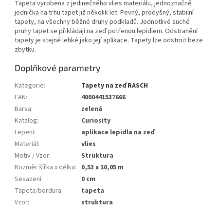
Tapeta vyrobena z jedinečného vlies materiálu, jednoznačně
jednička na trhu tapet již několik let. Pevný, prodyšný, stabilní
tapety, na všechny běžné druhy podkladů. Jednotlivé suché
pruhy tapet se přikládají na zeď potřenou lepidlem. Odstranění
tapety je stejné lehké jako její aplikace. Tapety lze odstrnit beze
zbytku.
Doplňkové parametry
Kategorie
:
Tapety na zeď RASCH
EAN
:
4000441537666
Barva
:
zelená
Katalog
:
Curiosity
Lepení
:
aplikace lepidla na zeď
Materiál
:
vlies
Motiv / Vzor
:
Struktura
Rozměr šířka x délka
:
0,53 x 10,05 m
Sesazení
:
0 cm
Tapeta/bordura
:
tapeta
Vzor
:
struktura