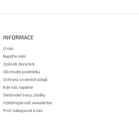
Z
á
p
a
INFORMACE
t
O nás
í
Napište nám
Způsob doručení
Obchodní podmínky
Ochrana osobních údajů
Kde nás najdete
Sledování trasy zásilky
Odebírejte náš newsletter
Proč nakupovat u nás