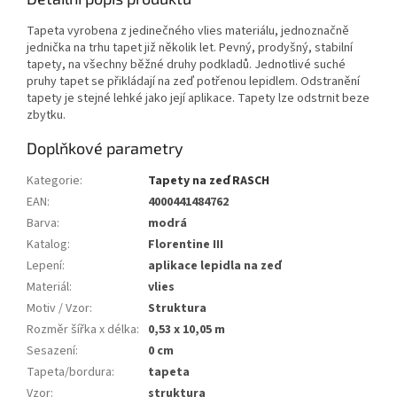
Tapeta vyrobena z jedinečného vlies materiálu, jednoznačně
jednička na trhu tapet již několik let. Pevný, prodyšný, stabilní
tapety, na všechny běžné druhy podkladů. Jednotlivé suché
pruhy tapet se přikládají na zeď potřenou lepidlem. Odstranění
tapety je stejné lehké jako její aplikace. Tapety lze odstrnit beze
zbytku.
Doplňkové parametry
Kategorie
:
Tapety na zeď RASCH
EAN
:
4000441484762
Barva
:
modrá
Katalog
:
Florentine III
Lepení
:
aplikace lepidla na zeď
Materiál
:
vlies
Motiv / Vzor
:
Struktura
Rozměr šířka x délka
:
0,53 x 10,05 m
Sesazení
:
0 cm
Tapeta/bordura
:
tapeta
Vzor
:
struktura