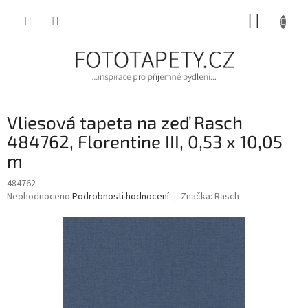
Přejít
NÁKUP
na
obsah
KOŠÍK
Vliesová tapeta na zeď Rasch
484762, Florentine III, 0,53 x 10,05
m
484762
Průměrné
Neohodnoceno
Podrobnosti hodnocení
Značka:
Rasch
hodnocení
produktu
je
0,0
z
5
hvězdiček.