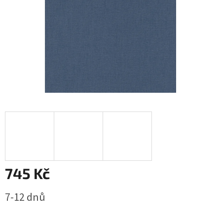
745 Kč
Měrná
7-12 dnů
cena: