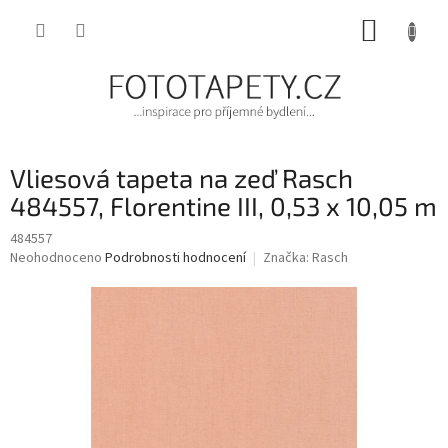
Přejít
NÁKUP
na
obsah
KOŠÍK
Vliesová tapeta na zeď Rasch
484557, Florentine III, 0,53 x 10,05 m
484557
Průměrné
Neohodnoceno
Podrobnosti hodnocení
Značka:
Rasch
hodnocení
produktu
je
0,0
z
5
hvězdiček.