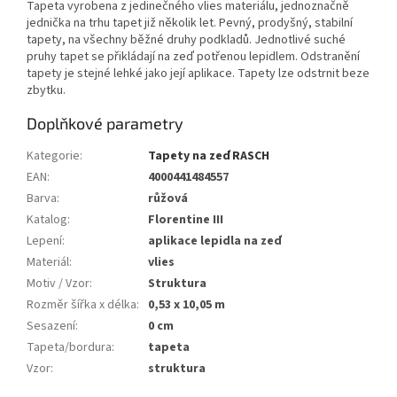
Tapeta vyrobena z jedinečného vlies materiálu, jednoznačně
jednička na trhu tapet již několik let. Pevný, prodyšný, stabilní
tapety, na všechny běžné druhy podkladů. Jednotlivé suché
pruhy tapet se přikládají na zeď potřenou lepidlem. Odstranění
tapety je stejné lehké jako její aplikace. Tapety lze odstrnit beze
zbytku.
Doplňkové parametry
Kategorie
:
Tapety na zeď RASCH
EAN
:
4000441484557
Barva
:
růžová
Katalog
:
Florentine III
Lepení
:
aplikace lepidla na zeď
Materiál
:
vlies
Motiv / Vzor
:
Struktura
Rozměr šířka x délka
:
0,53 x 10,05 m
Sesazení
:
0 cm
Tapeta/bordura
:
tapeta
Vzor
:
struktura