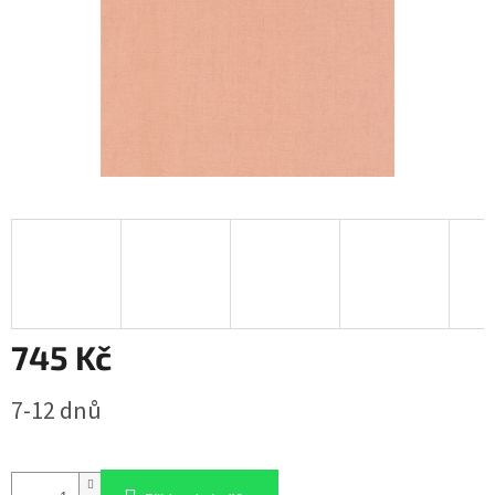
745 Kč
Měrná
7-12 dnů
cena: