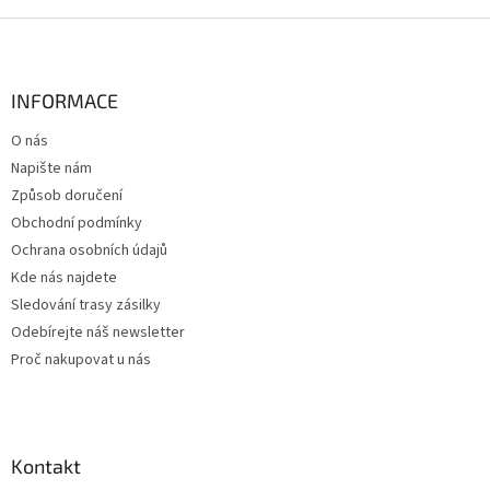
Z
á
p
a
INFORMACE
t
O nás
í
Napište nám
Způsob doručení
Obchodní podmínky
Ochrana osobních údajů
Kde nás najdete
Sledování trasy zásilky
Odebírejte náš newsletter
Proč nakupovat u nás
Kontakt