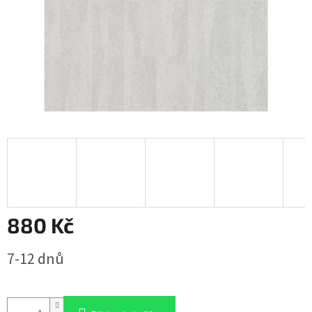
880 Kč
Měrná
7-12 dnů
cena: