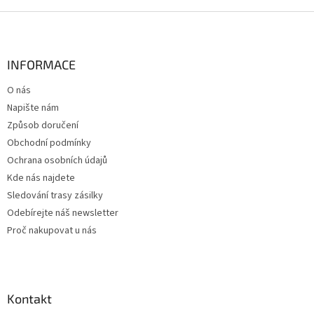
Z
á
p
a
INFORMACE
t
O nás
í
Napište nám
Způsob doručení
Obchodní podmínky
Ochrana osobních údajů
Kde nás najdete
Sledování trasy zásilky
Odebírejte náš newsletter
Proč nakupovat u nás
Kontakt