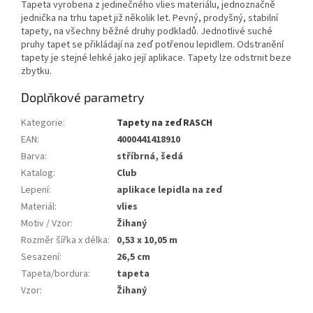
Tapeta vyrobena z jedinečného vlies materiálu, jednoznačně
jednička na trhu tapet již několik let. Pevný, prodyšný, stabilní
tapety, na všechny běžné druhy podkladů. Jednotlivé suché
pruhy tapet se přikládají na zeď potřenou lepidlem. Odstranění
tapety je stejné lehké jako její aplikace. Tapety lze odstrnit beze
zbytku.
Doplňkové parametry
Kategorie
:
Tapety na zeď RASCH
EAN
:
4000441418910
Barva
:
stříbrná, šedá
Katalog
:
Club
Lepení
:
aplikace lepidla na zeď
Materiál
:
vlies
Motiv / Vzor
:
Žihaný
Rozměr šířka x délka
:
0,53 x 10,05 m
Sesazení
:
26,5 cm
Tapeta/bordura
:
tapeta
Vzor
:
Žihaný