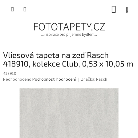
Přejít
NÁKUP
na
obsah
KOŠÍK
Vliesová tapeta na zeď Rasch
418910, kolekce Club, 0,53 x 10,05 m
418910
Průměrné
Neohodnoceno
Podrobnosti hodnocení
Značka:
Rasch
hodnocení
produktu
je
0,0
z
5
hvězdiček.