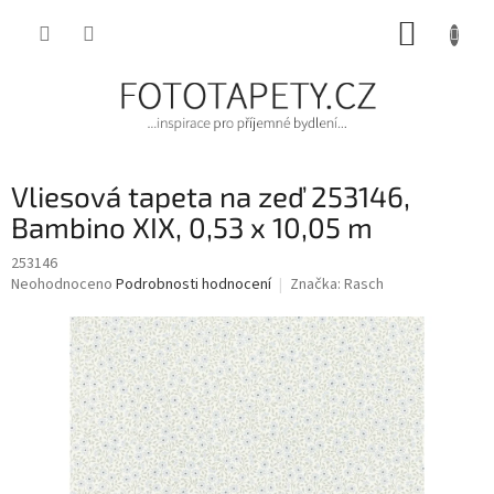
Přejít
NÁKUP
na
obsah
KOŠÍK
Vliesová tapeta na zeď 253146,
Bambino XIX, 0,53 x 10,05 m
253146
Průměrné
Neohodnoceno
Podrobnosti hodnocení
Značka:
Rasch
hodnocení
produktu
je
0,0
z
5
hvězdiček.