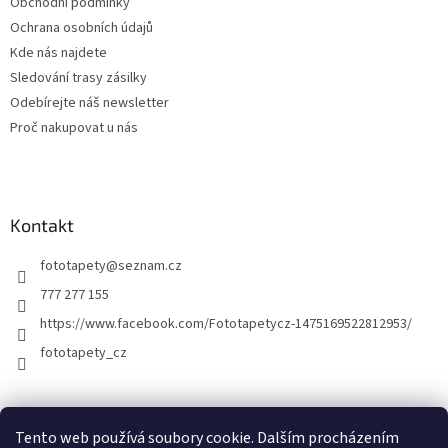
Obchodní podmínky
Ochrana osobních údajů
Kde nás najdete
Sledování trasy zásilky
Odebírejte náš newsletter
Proč nakupovat u nás
Kontakt
fototapety
@
seznam.cz
777 277 155
https://www.facebook.com/Fototapetycz-1475169522812953/
fototapety_cz
Kutilství.cz
Tento web používá soubory cookie. Dalším procházením