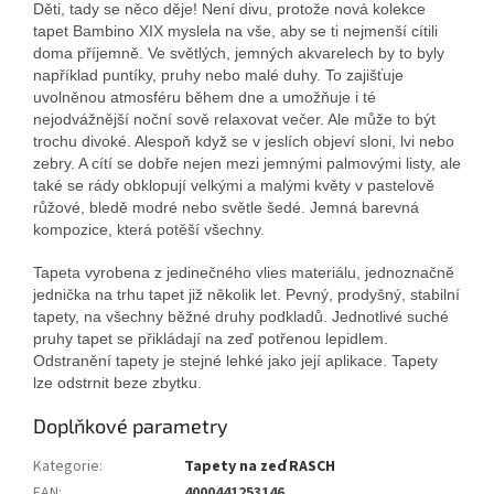
Děti, tady se něco děje! Není divu, protože nová kolekce
tapet Bambino XIX myslela na vše, aby se ti nejmenší cítili
doma příjemně. Ve světlých, jemných akvarelech by to byly
například puntíky, pruhy nebo malé duhy. To zajišťuje
uvolněnou atmosféru během dne a umožňuje i té
nejodvážnější noční sově relaxovat večer. Ale může to být
trochu divoké. Alespoň když se v jeslích objeví sloni, lvi nebo
zebry. A cítí se dobře nejen mezi jemnými palmovými listy, ale
také se rády obklopují velkými a malými květy v pastelově
růžové, bledě modré nebo světle šedé. Jemná barevná
kompozice, která potěší všechny.
Tapeta vyrobena z jedinečného vlies materiálu, jednoznačně
jednička na trhu tapet již několik let. Pevný, prodyšný, stabilní
tapety, na všechny běžné druhy podkladů. Jednotlivé suché
pruhy tapet se přikládají na zeď potřenou lepidlem.
Odstranění tapety je stejné lehké jako její aplikace. Tapety
lze odstrnit beze zbytku.
Doplňkové parametry
Kategorie
:
Tapety na zeď RASCH
EAN
:
4000441253146