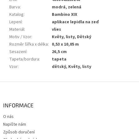
Barva
:
modrá, zelená
Katalog
:
Bambino XIX
Lepení
:
aplikace lepidla na zeď
Materiál
:
vlies
Motiv / Vzor
:
Květy, listy, Dětský
Rozměr šířka x délka
:
0,53 x 10,05 m
Sesazení
:
26,5 cm
Tapeta/bordura
:
tapeta
Vzor
:
dětský, Květy, listy
Z
á
p
a
INFORMACE
t
O nás
í
Napište nám
Způsob doručení