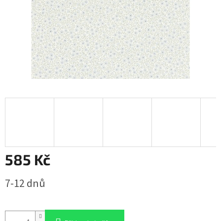
585 Kč
Měrná
7-12 dnů
cena: