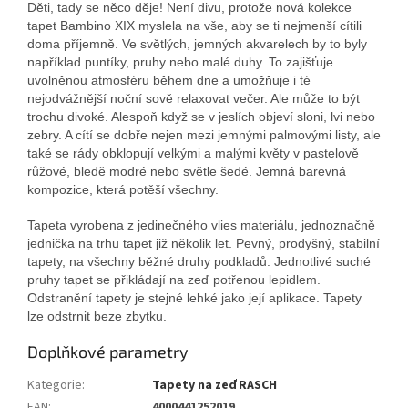
Děti, tady se něco děje! Není divu, protože nová kolekce
tapet Bambino XIX myslela na vše, aby se ti nejmenší cítili
doma příjemně. Ve světlých, jemných akvarelech by to byly
například puntíky, pruhy nebo malé duhy. To zajišťuje
uvolněnou atmosféru během dne a umožňuje i té
nejodvážnější noční sově relaxovat večer. Ale může to být
trochu divoké. Alespoň když se v jeslích objeví sloni, lvi nebo
zebry. A cítí se dobře nejen mezi jemnými palmovými listy, ale
také se rády obklopují velkými a malými květy v pastelově
růžové, bledě modré nebo světle šedé. Jemná barevná
kompozice, která potěší všechny.
Tapeta vyrobena z jedinečného vlies materiálu, jednoznačně
jednička na trhu tapet již několik let. Pevný, prodyšný, stabilní
tapety, na všechny běžné druhy podkladů. Jednotlivé suché
pruhy tapet se přikládají na zeď potřenou lepidlem.
Odstranění tapety je stejné lehké jako její aplikace. Tapety
lze odstrnit beze zbytku.
Doplňkové parametry
Kategorie
:
Tapety na zeď RASCH
EAN
:
4000441252019