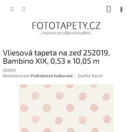
Přejít
NÁKUP
na
obsah
KOŠÍK
Vliesová tapeta na zeď 252019,
Bambino XIX, 0,53 x 10,05 m
252019
Průměrné
Neohodnoceno
Podrobnosti hodnocení
Značka:
Rasch
hodnocení
produktu
je
0,0
z
5
hvězdiček.