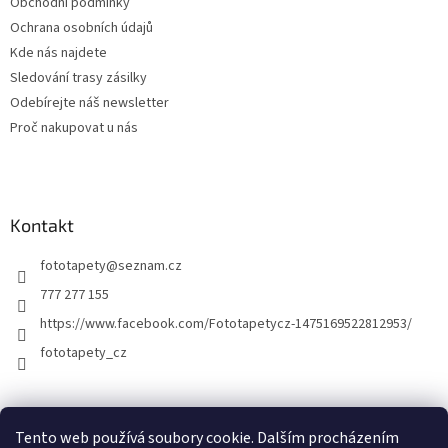
Obchodní podmínky
Ochrana osobních údajů
Kde nás najdete
Sledování trasy zásilky
Odebírejte náš newsletter
Proč nakupovat u nás
Kontakt
fototapety
@
seznam.cz
777 277 155
https://www.facebook.com/Fototapetycz-1475169522812953/
fototapety_cz
Kutilství.cz
Tento web používá soubory cookie. Dalším procházením