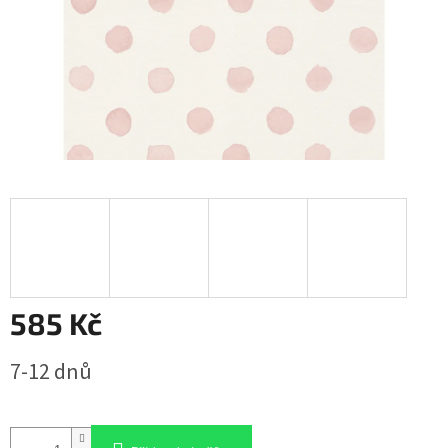
585 Kč
Měrná
7-12 dnů
cena: