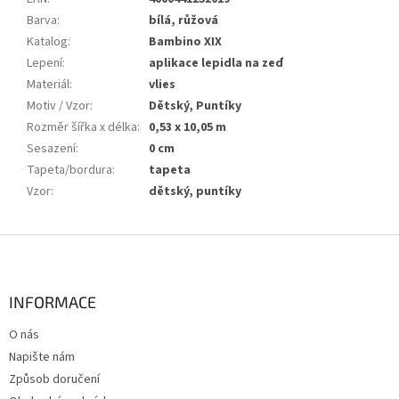
Barva
:
bílá, růžová
Katalog
:
Bambino XIX
Lepení
:
aplikace lepidla na zeď
Materiál
:
vlies
Motiv / Vzor
:
Dětský, Puntíky
Rozměr šířka x délka
:
0,53 x 10,05 m
Sesazení
:
0 cm
Tapeta/bordura
:
tapeta
Vzor
:
dětský, puntíky
Z
á
p
a
INFORMACE
t
O nás
í
Napište nám
Způsob doručení