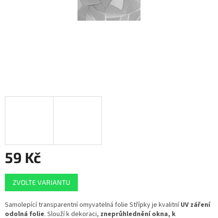
59 Kč
Měrná
ZVOLTE VARIANTU
cena:
Samolepící transparentní omyvatelná folie Střípky je kvalitní
UV záření
odolná folie
. Slouží k dekoraci,
zneprůhlednění okna, k