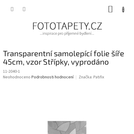
Přejít
NÁKUP
na
obsah
KOŠÍK
Transparentní samolepící folie šíře
45cm, vzor Střípky, vyprodáno
11-2040-1
Průměrné
Neohodnoceno
Podrobnosti hodnocení
Značka:
Patifix
hodnocení
produktu
je
0,0
z
5
hvězdiček.