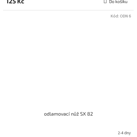
125 Kč
Do košíku
Kód:
ODN 6
odlamovací nůž SX 82
2-4 dny