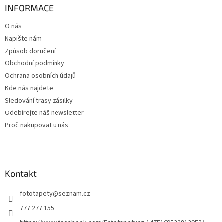
a
INFORMACE
t
O nás
í
Napište nám
Způsob doručení
Obchodní podmínky
Ochrana osobních údajů
Kde nás najdete
Sledování trasy zásilky
Odebírejte náš newsletter
Proč nakupovat u nás
Kontakt
fototapety
@
seznam.cz
777 277 155