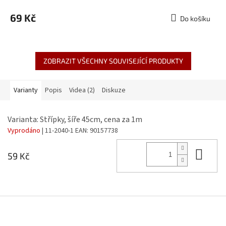
69 Kč
Do košíku
ZOBRAZIT VŠECHNY SOUVISEJÍCÍ PRODUKTY
Varianty
Popis
Videa (2)
Diskuze
Varianta: Střípky, šíře 45cm, cena za 1m
Vyprodáno
| 11-2040-1
EAN:
90157738
Do 
59 Kč
Z
á
p