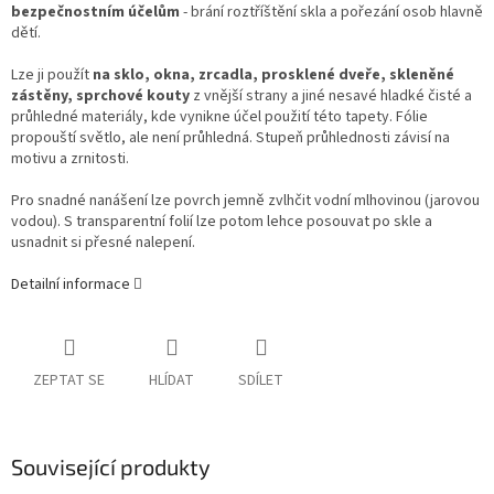
bezpečnostním účelům
- brání roztříštění skla a pořezání osob hlavně
dětí.
Lze ji použít
na sklo, okna, zrcadla, prosklené dveře, skleněné
zástěny, sprchové kouty
z vnější strany a jiné nesavé hladké čisté a
průhledné materiály, kde vynikne účel použití této tapety. Fólie
propouští světlo, ale není průhledná. Stupeň průhlednosti závisí na
motivu a zrnitosti.
Pro snadné nanášení lze povrch jemně zvlhčit vodní mlhovinou (jarovou
vodou). S transparentní folií lze potom lehce posouvat po skle a
usnadnit si přesné nalepení.
Detailní informace
ZEPTAT SE
HLÍDAT
SDÍLET
Související produkty