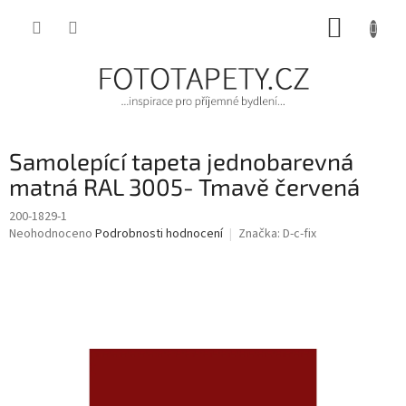
Přejít
NÁKUP
na
obsah
KOŠÍK
Samolepící tapeta jednobarevná
matná RAL 3005- Tmavě červená
200-1829-1
Průměrné
Neohodnoceno
Podrobnosti hodnocení
Značka:
D-c-fix
hodnocení
produktu
je
0,0
z
5
hvězdiček.