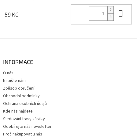
Do 
59 Kč
Z
á
p
a
INFORMACE
t
O nás
í
Napište nám
Způsob doručení
Obchodní podmínky
Ochrana osobních údajů
Kde nás najdete
Sledování trasy zásilky
Odebírejte náš newsletter
Proč nakupovat u nás