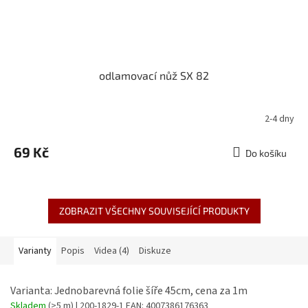
odlamovací nůž SX 82
2-4 dny
69 Kč
Do košíku
ZOBRAZIT VŠECHNY SOUVISEJÍCÍ PRODUKTY
Varianty
Popis
Videa (4)
Diskuze
Varianta: Jednobarevná folie šíře 45cm, cena za 1m
Skladem
(>5 m)
| 200-1829-1
EAN:
4007386176363