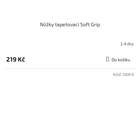
Nůžky tapetovací Soft Grip
2-4 dny
Průměrné
hodnocení
produktu
219 Kč
Do košíku
je
3,0
z
Kód:
ODN 6
5
hvězdiček.