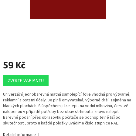
59 Kč
Měrná
ZVOLTE VARIANTU
cena:
Univerzální jednobarevná matná samolepící folie vhodná pro výtvarné,
reklamní a ostatní účely. Je plně omyvatelná, výborně drží, zejména na
hladkých plochách. S úspěchem ji lze lepit na vodní mlhovinu, čerstvě
nalepenou v případě potřeby bez obav strhnout a znovu nalepit.
Barevné podání přes obrazovku počítače se pochopitelně liší od
skutečnosti, proto u každé položky uvádíme číslo stupnice RAL.
Detailní informace