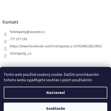
Kontakt
fototapety
@
seznam.cz
777 277 155
https://www.facebook.com/Fototapetycz-1475169522812953/
fototapety_cz
Kutilství.cz
Tento web používá soubory cookie. Dalším procházením
tohoto webu vyjadřujete souhlas s jejich používáním.
Nastavení
Vytvořil Shoptet
Souhlasím
Copyright 2026
FOTOTAPETY.CZ
. Všechna práva vyhrazena.