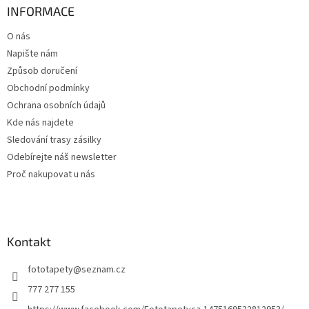
a
INFORMACE
t
O nás
í
Napište nám
Způsob doručení
Obchodní podmínky
Ochrana osobních údajů
Kde nás najdete
Sledování trasy zásilky
Odebírejte náš newsletter
Proč nakupovat u nás
Kontakt
fototapety
@
seznam.cz
777 277 155