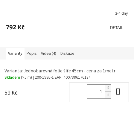
2-4 dny
792 Kč
DETAIL
Varianty
Popis
Videa (4)
Diskuze
Varianta: Jednobarevná folie šíře 45cm - cena za 1metr
Skladem
(>5 m)
| 200-1995-1
EAN:
4007386176134
Do 
59 Kč
Z
á
p