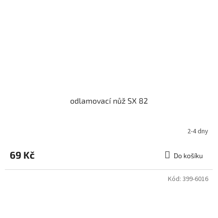
odlamovací nůž SX 82
2-4 dny
69 Kč
Do košíku
Kód:
399-6016