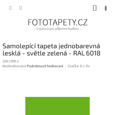
Přejít
NÁKUP
na
obsah
KOŠÍK
Samolepící tapeta jednobarevná
lesklá - světle zelená - RAL 6018
200-1995-1
Průměrné
Neohodnoceno
Podrobnosti hodnocení
Značka:
D-c-fix
hodnocení
produktu
je
0,0
z
5
hvězdiček.