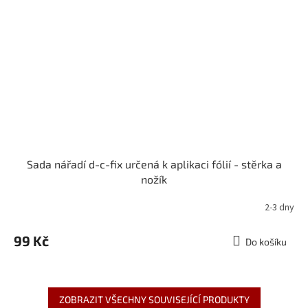
Sada nářadí d-c-fix určená k aplikaci fólií - stěrka a
nožík
2-3 dny
99 Kč
Do košíku
ZOBRAZIT VŠECHNY SOUVISEJÍCÍ PRODUKTY