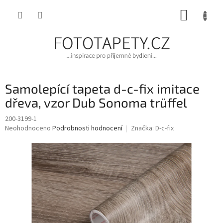
Přejít
NÁKUP
na
obsah
KOŠÍK
Samolepící tapeta d-c-fix imitace
dřeva, vzor Dub Sonoma trüffel
200-3199-1
Průměrné
Neohodnoceno
Podrobnosti hodnocení
Značka:
D-c-fix
hodnocení
produktu
je
0,0
z
5
hvězdiček.