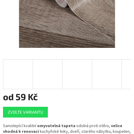
od
59 Kč
Měrná
ZVOLTE VARIANTU
cena:
Samolepící kvalitní
omyvatelná tapeta
odolná proti otěru,
velice
vhodná k renovaci
kuchyňské linky, dveří, starého nábytku, koupelen,