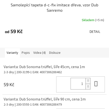
Samolepící tapeta d-c-fix imitace dřeva, vzor Dub
Sanremo
Skladem
(>5 m)
59 Kč
od
DETAIL
Varianty
Popis
Videa (4)
Diskuze
Varianta: Dub Sonoma trüffel, šíře 45cm, cena 1m
2-3 dny
| 200-3199-1
EAN:
4007386288462
Do 
59 Kč
Varianta: Dub Sonoma trüffel, šíře 90 cm, cena 1m
2-3 dny
| 200-5593-1
EAN:
4007386288479