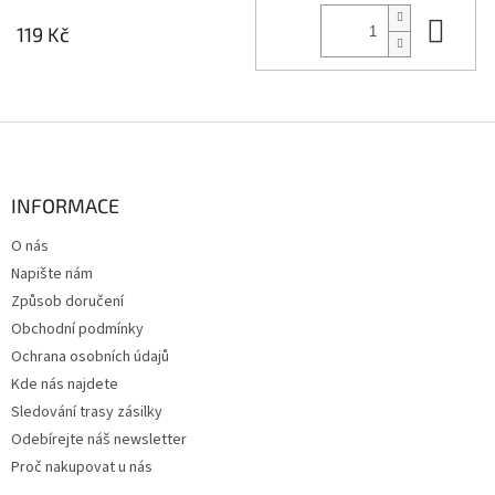
Do 
119 Kč
Z
á
p
a
INFORMACE
t
O nás
í
Napište nám
Způsob doručení
Obchodní podmínky
Ochrana osobních údajů
Kde nás najdete
Sledování trasy zásilky
Odebírejte náš newsletter
Proč nakupovat u nás