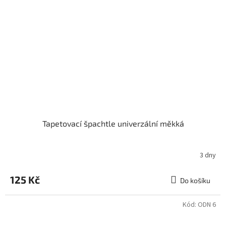
Tapetovací špachtle univerzální měkká
3 dny
125 Kč
Do košíku
Kód:
ODN 6