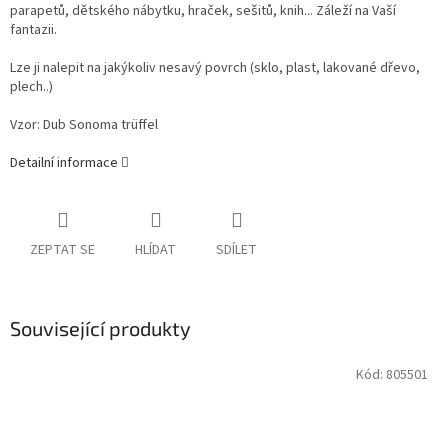
parapetů, dětského nábytku, hraček, sešitů, knih... Záleží na Vaší
fantazii.
Lze ji nalepit na jakýkoliv nesavý povrch (sklo, plast, lakované dřevo,
plech..)
Vzor: Dub Sonoma trüffel
Detailní informace
ZEPTAT SE
HLÍDAT
SDÍLET
Související produkty
Kód:
805501