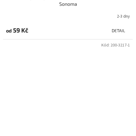
Sonoma
2-3 dny
Průměrné
hodnocení
produktu
59 Kč
od
DETAIL
je
3,6
Kód:
200-3217-1
z
5
hvězdiček.