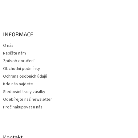
Z
á
p
a
INFORMACE
t
O nás
í
Napište nám
Způsob doručení
Obchodní podmínky
Ochrana osobních údajů
Kde nás najdete
Sledování trasy zásilky
Odebírejte náš newsletter
Proč nakupovat u nás
Kontakt