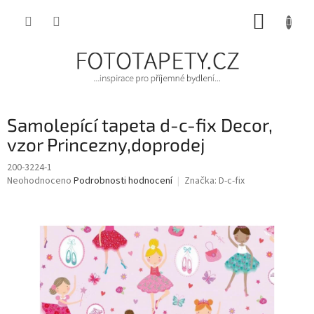
Přejít
NÁKUP
na
obsah
KOŠÍK
Samolepící tapeta d-c-fix Decor,
vzor Princezny,doprodej
200-3224-1
Průměrné
Neohodnoceno
Podrobnosti hodnocení
Značka:
D-c-fix
hodnocení
produktu
je
0,0
z
5
hvězdiček.