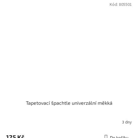
Kód:
805501
Tapetovací špachtle univerzální měkká
3 dny
125 Kč
Do košíku