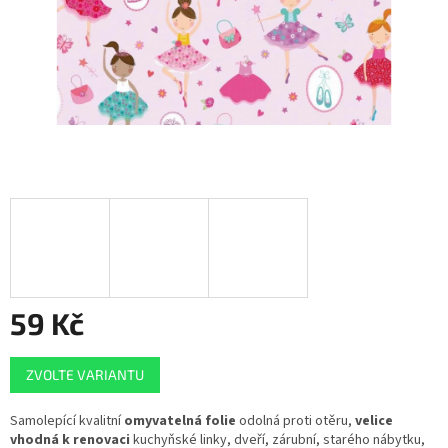
59 Kč
Měrná
ZVOLTE VARIANTU
cena:
Samolepící kvalitní
omyvatelná folie
odolná proti otěru,
velice
vhodná k renovaci
kuchyňské linky, dveří, zárubní, starého nábytku,