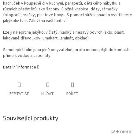
kachliček v koupelně či v kuchyni, parapetů, dětského nábytku a
různých předmětů jako šanony, úložné krabice, dózy, rámečky
fotografií, hračky, plastové boxy... S pomocí nůžek snadno vystřihnete
jakýkoliv tvar. Záleží na vaší fantazii.
Lze ji nalepit na jakýkoliv čistý, hladký a nesavý povrch (sklo, plast,
lakované dřevo, kov, umakart, laminát, obklad).
Samolepící folie jsou plně omyvatelné, proto mohou přijít do kontaktu
přímo s vodou a saponáty.
Detailní informace
ZEPTAT SE
HLÍDAT
SDÍLET
Související produkty
Kód:
ODN 6