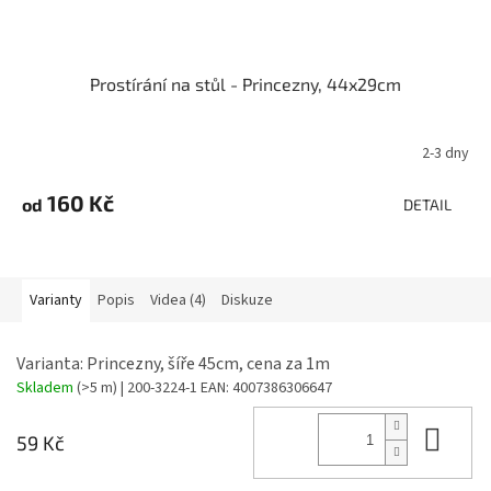
Prostírání na stůl - Princezny, 44x29cm
2-3 dny
160 Kč
od
DETAIL
Varianty
Popis
Videa (4)
Diskuze
Varianta: Princezny, šíře 45cm, cena za 1m
Skladem
(>5 m)
| 200-3224-1
EAN:
4007386306647
Do 
59 Kč