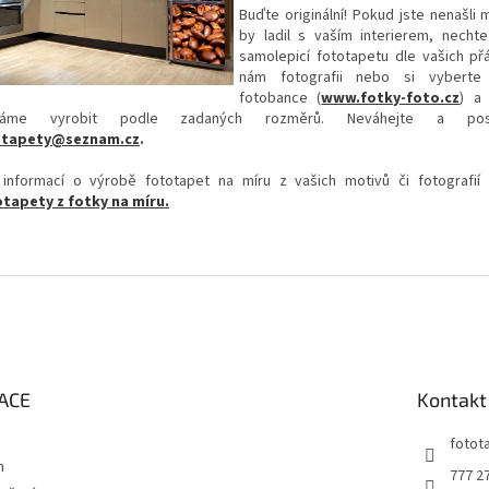
Buďte originální! Pokud jste nenašli 
by ladil s vaším interierem, nechte
samolepicí fototapetu dle vašich přá
nám fotografii nebo si vyberte
fotobance (
www.fotky-foto.cz
) a
háme vyrobit podle zadaných rozměrů. Neváhejte a posí
otapety@seznam.cz
.
 informací o výrobě fototapet na míru z vašich motivů či fotografií
tapety z fotky na míru.
ACE
Kontakt
fotot
m
777 2