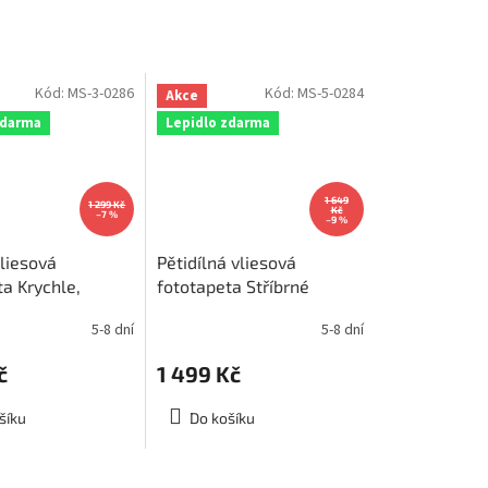
Kód:
MS-3-0286
Kód:
MS-5-0284
Akce
zdarma
Lepidlo zdarma
1 649
1 299 Kč
Kč
–7 %
–9 %
vliesová
Pětidílná vliesová
a Krychle,
fototapeta Stříbrné
225x250cm, MS-
krychle, rozměr
5-8 dní
5-8 dní
375x250cm, MS-5-0284
č
1 499 Kč
šíku
Do košíku