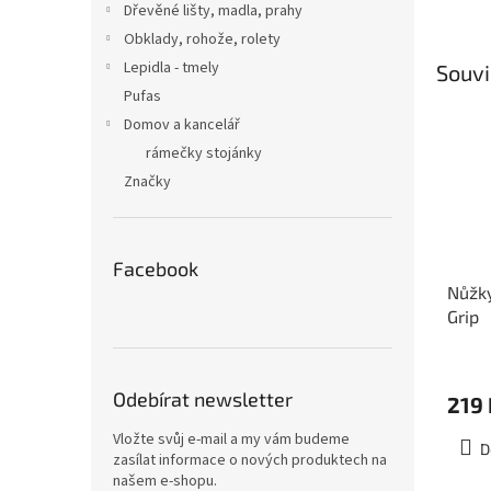
Dřevěné lišty, madla, prahy
Obklady, rohože, rolety
Lepidla - tmely
Souvi
Pufas
Domov a kancelář
rámečky stojánky
Značky
Facebook
Nůžky
Grip
Průmě
hodno
Odebírat newsletter
219 
produ
je
Vložte svůj e-mail a my vám budeme
3,0
D
zasílat informace o nových produktech na
z
našem e-shopu.
5