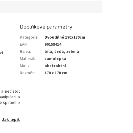
Doplňkové parametry
Kategorie
:
Dvoudílné 170x170cm
EAN
:
90158414
Barva
:
bílá, šedá, zelená
cí
Materiál
:
samolepka
Motiv
:
abstraktní
Rozměr
:
170 x 170 cm
 a nečistot
anipulaci a
dě špatného
-
Jak lepit