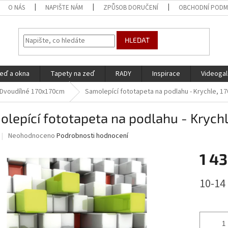
O NÁS
NAPIŠTE NÁM
ZPŮSOB DORUČENÍ
OBCHODNÍ PODM
HLEDAT
eď a okna
Tapety na zeď
RADY
Inspirace
Videogal
Dvoudílné 170x170cm
Samolepící fototapeta na podlahu - Krychle, 1
lepící fototapeta na podlahu - Krych
Průměrné
Neohodnoceno
Podrobnosti hodnocení
hodnocení
produktu
1 43
je
0,0
Měrná
10-14
z
cena:
5
hvězdiček.