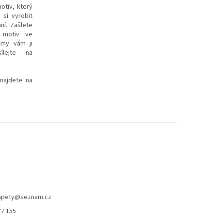
motiv, který
 si vyrobit
ní. Zašlete
 motiv ve
 my vám ji
lejte na
 najdete na
apety
@
seznam.cz
77 155