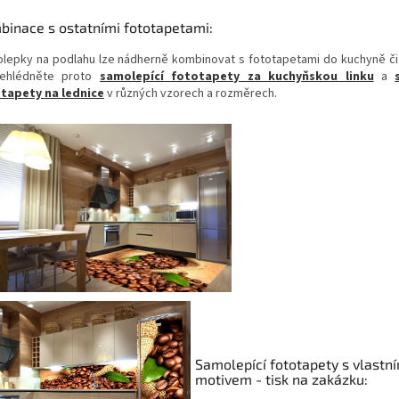
binace s ostatními fototapetami:
lepky na podlahu lze nádherně kombinovat s fototapetami do kuchyně či 
ehlédněte proto
samolepící fototapety za kuchyňskou linku
a
tapety na lednice
v různých vzorech a rozměrech.
Samolepící fototapety s vlastn
motivem - tisk na zakázku: