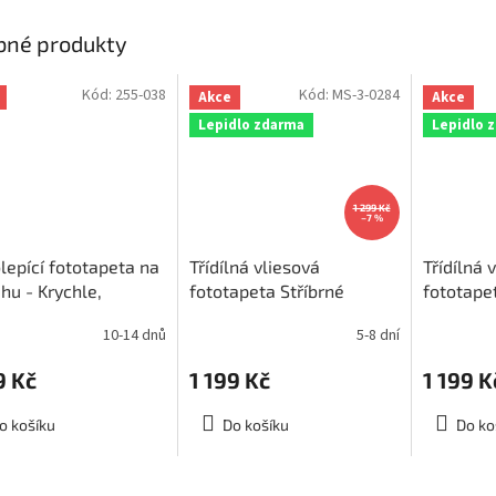
ček.
bné produkty
Kód:
255-038
Kód:
MS-3-0284
Akce
Akce
Lepidlo zdarma
Lepidlo 
1 299 Kč
–7 %
epící fototapeta na
Třídílná vliesová
Třídílná 
hu - Krychle,
fototapeta Stříbrné
fototapet
170cm, 038
krychle, rozměr
rozměr 
10-14 dnů
5-8 dní
225x250cm, MS-3-0284
3-0286
9 Kč
1 199 Kč
1 199 K
o košíku
Do košíku
Do ko