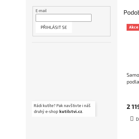
hvězdi
E-mail
Podo
PŘIHLÁSIT SE
Akce
Samol
podla
255x
2 11
Rádi kutíte? Pak navštivte i náš
druhý e-shop
kutilstvi.cz
.
D