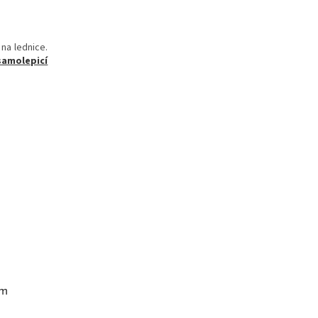
na lednice.
samolepicí
ím