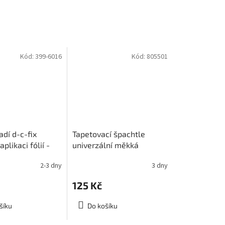
Kód:
399-6016
Kód:
805501
dí d-c-fix
Tapetovací špachtle
plikaci fólií -
univerzální měkká
nožík
2-3 dny
3 dny
125 Kč
šíku
Do košíku