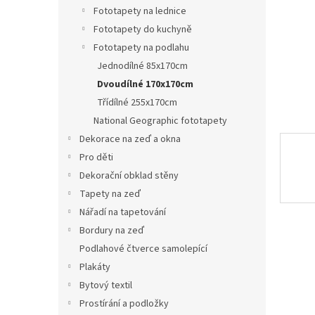
n
Fototapety na lednice
e
Fototapety do kuchyně
l
Fototapety na podlahu
Jednodílné 85x170cm
Dvoudílné 170x170cm
Třídílné 255x170cm
National Geographic fototapety
Dekorace na zeď a okna
Pro děti
Dekorační obklad stěny
Tapety na zeď
Nářadí na tapetování
Bordury na zeď
Podlahové čtverce samolepící
Plakáty
Bytový textil
Prostírání a podložky