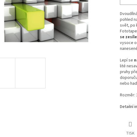
Dvoudíln
pohled na 
svět, po
Fototape
se zesíl
vysoce od
nanesené 
Lepí se
n
lité nesa
pruhy pře
doporučuj
nebo hadř
Rozměr: 
Detailní 
TISK