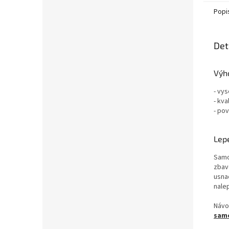
Popi
Det
Výh
- vys
- kva
- pov
Lep
Samo
zbav
usna
nale
Návo
samo