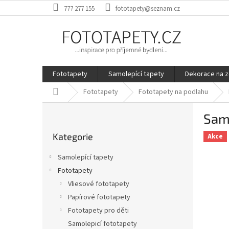
Přejít
777 277 155
fototapety@seznam.cz
na
obsah
Fototapety
Samolepící tapety
Dekorace na z
Domů
Fototapety
Fototapety na podlahu
P
Samo
o
Přeskočit
s
Kategorie
kategorie
Akce
t
r
Samolepící tapety
a
Fototapety
n
Vliesové fototapety
n
í
Papírové fototapety
p
Fototapety pro děti
a
Samolepicí fototapety