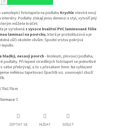
á samolepící fototapeta na podlahu
Krychle
otevírá nový
interiéry. Podlahy získají jinou dimenzi a styl, vytvoří jiný
 kterým můžete kráčet.
ta je vyrobená
z vysoce kvalitní PVC laminované fólie
enou laminací na povrchu
, která je protiskluzová a je
olná vůči okolním vlivům. Spodní vrstvu pokrývá
lepidlo.
a hladký, nesavý povrch
- linoleum, plovoucí podlaha,
vé podlahy. Při lepení vícedílných fototapet se jednotlivé
s sebe překrývají, a to s přesahem 5mm. Na vyhlazení
eme měkkou tapetovací špachtli viz. související zboží
ík.
170x170cm
informace
ZEPTAT SE
HLÍDAT
SDÍLET