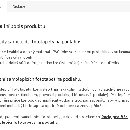
s
Diskuze
ailní popis produktu
ody samolepicí fototapety na podlahu:
oce kvalitní a odolný materiál - PVC folie se zesílenou protiskluzovou lamina
litní český výrobek
rch odolný vůči oděru, snadno lze čistit běžnými čistícími prostředky
ení samolepicích fototapet na podlahu:
lepicí fototapetu lze nalepit na jakýkoliv hladký, rovný, suchý, nesavý
ený povrch (linoleum, plovoucí podlahu, lité nesavé podlahy). Pro lepší m
dnění práce lze podklad nastříkat vodou s trochou saponátu, aby v přípa
pení mohla být fototapeta opatrně odlepena a znovu přiložena.
d, jak lepit samolepící fototapety, naleznete v článcích
Rady pro Vás
lepící fototapety na podlahu
.