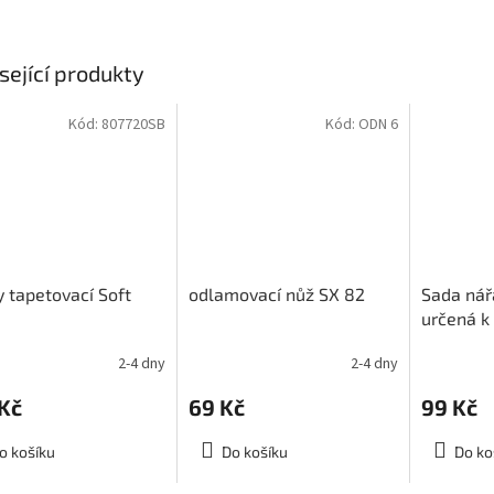
sející produkty
Kód:
807720SB
Kód:
ODN 6
 tapetovací Soft
odlamovací nůž SX 82
Sada nářa
určená k a
stěrka a 
2-4 dny
2-4 dny
rné
cení
Kč
69 Kč
99 Kč
ktu
o košíku
Do košíku
Do ko