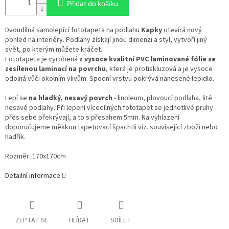
Přidat do košíku
Dvoudílná samolepící fototapeta na podlahu
Kapky
otevírá nový
pohled na interiéry. Podlahy získají jinou dimenzi a styl, vytvoří jiný
svět, po kterým můžete kráčet.
Fototapeta je vyrobená
z vysoce kvalitní PVC laminované fólie se
zesílenou laminací na povrchu
, která je protiskluzová a je vysoce
odolná vůči okolním vlivům. Spodní vrstvu pokrývá nanesené lepidlo.
Lepí se
na hladký, nesavý povrch
- linoleum, plovoucí podlaha, lité
nesavé podlahy. Při lepení vícedílných fototapet se jednotlivé pruhy
přes sebe překrývají, a to s přesahem 5mm. Na vyhlazení
doporučujeme měkkou tapetovací špachtli viz. související zboží nebo
hadřík.
Rozměr: 170x170cm
Detailní informace
ZEPTAT SE
HLÍDAT
SDÍLET