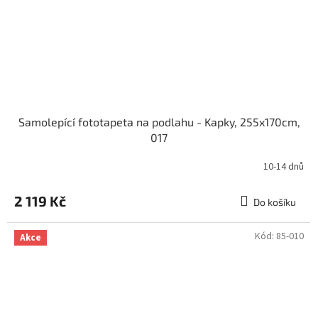
Samolepící fototapeta na podlahu - Kapky, 255x170cm,
017
10-14 dnů
2 119 Kč
Do košíku
Kód:
85-010
Akce