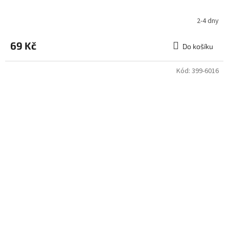
2-4 dny
69 Kč
Do košíku
Kód:
399-6016