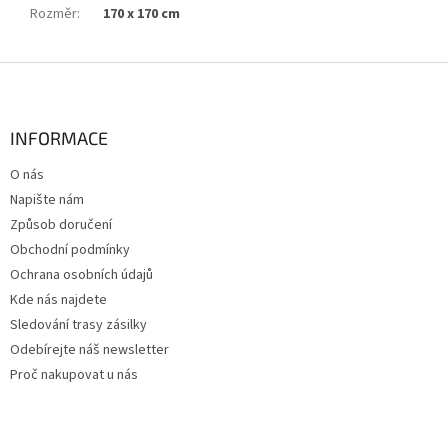
Rozměr
:
170 x 170 cm
Z
á
p
a
INFORMACE
t
O nás
í
Napište nám
Způsob doručení
Obchodní podmínky
Ochrana osobních údajů
Kde nás najdete
Sledování trasy zásilky
Odebírejte náš newsletter
Proč nakupovat u nás