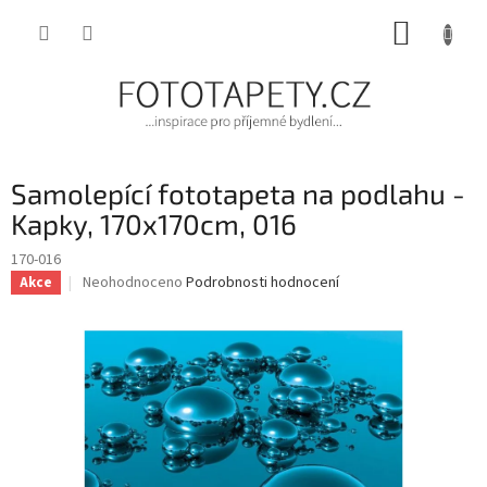
Přejít
NÁKUP
na
obsah
KOŠÍK
Samolepící fototapeta na podlahu -
Kapky, 170x170cm, 016
170-016
Průměrné
Neohodnoceno
Podrobnosti hodnocení
Akce
hodnocení
produktu
je
0,0
z
5
hvězdiček.