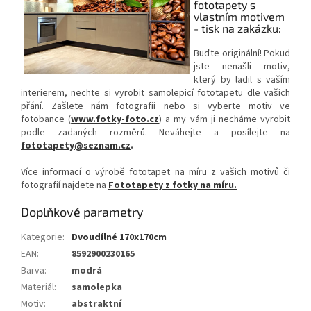
fototapety s
vlastním motivem
- tisk na zakázku:
Buďte originální! Pokud
jste nenašli motiv,
který by ladil s vaším
interierem, nechte si vyrobit samolepicí fototapetu dle vašich
přání. Zašlete nám fotografii nebo si vyberte motiv ve
fotobance (
www.fotky-foto.cz
) a my vám ji necháme vyrobit
podle zadaných rozměrů. Neváhejte a posílejte na
fototapety@seznam.cz
.
Více informací o výrobě fototapet na míru z vašich motivů či
fotografií najdete na
Fototapety z fotky na míru.
Doplňkové parametry
Kategorie
:
Dvoudílné 170x170cm
EAN
:
8592900230165
Barva
:
modrá
Materiál
:
samolepka
Motiv
:
abstraktní