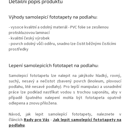
Detailní popis produktu
Výhody samolepicí fototapety na podlahu:
- vysoce kvalitní a odolný materiál - PVC folie se zesílenou
protiskluzovou laminací
- kvalitní český výrobek
- povrch odolný vůči oděru, snadno lze čistit běžnými čistícími
prostředky
Lepení samolepicích fototapet na podlahu:
Samolepicí fototapetu lze nalepit na jakýkoliv hladký, rovný,
suchý, nesavý a nečistot zbavený povrch (linoleum, plovoucí
podlahu, lité nesavé podlahy). Pro lepší manipulaci a usnadnění
práce lze podklad nastříkat vodou s trochou saponátu, aby v
případě špatného nalepení mohla být fototapeta opatrně
odlepena a znovu přiložena.
Návod, jak lepit samolepící fototapety, naleznete v
článcích
Rady pro Vás
-
Jak lepit samolepící fototapety na
podlahu
.