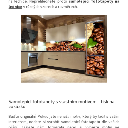
na lednice. Nepřehlédněte proto
samolepicí fototapety na
lednice
v různých vzorech a rozměrech.
Samolepící fototapety s vlastním motivem - tisk na
zakázku:
Buďte originální! Pokud jste nenašli motiv, který by ladil s vaším
interierem, nechte si vyrobit samolepicí fototapetu dle vašich
přání. Zašlete nám fotografii nebo si vyberte motiv ve