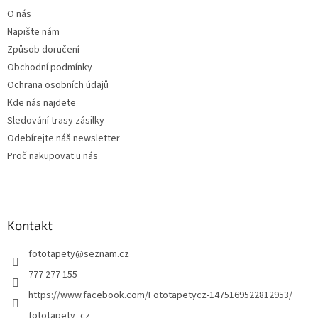
t
O nás
í
Napište nám
Způsob doručení
Obchodní podmínky
Ochrana osobních údajů
Kde nás najdete
Sledování trasy zásilky
Odebírejte náš newsletter
Proč nakupovat u nás
Kontakt
fototapety
@
seznam.cz
777 277 155
https://www.facebook.com/Fototapetycz-1475169522812953/
fototapety_cz