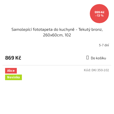
999 Kč
–13 %
Samolepící fototapeta do kuchyně - Tekutý bronz,
260x60cm, 102
5-7 dní
869 Kč
Do košíku
Kód:
DKI 350-102
Akce
Novinka