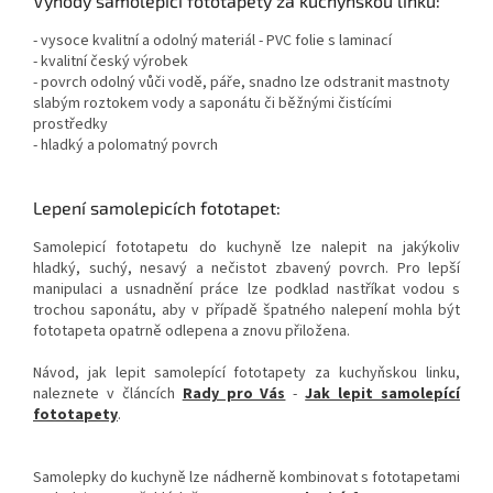
Výhody samolepicí fototapety za kuchyňskou linku:
- vysoce kvalitní a odolný materiál - PVC folie s laminací
- kvalitní český výrobek
- povrch odolný vůči vodě, páře, snadno lze odstranit mastnoty
slabým roztokem vody a saponátu či běžnými čistícími
prostředky
- hladký a polomatný povrch
Lepení samolepicích fototapet:
Samolepicí fototapetu do kuchyně lze nalepit na jakýkoliv
hladký, suchý, nesavý a nečistot zbavený povrch. Pro lepší
manipulaci a usnadnění práce lze podklad nastříkat vodou s
trochou saponátu, aby v případě špatného nalepení mohla být
fototapeta opatrně odlepena a znovu přiložena.
Návod, jak lepit samolepící fototapety za kuchyňskou linku,
naleznete v článcích
Rady pro Vás
-
Jak lepit samolepící
fototapety
.
Samolepky do kuchyně lze nádherně kombinovat s fototapetami