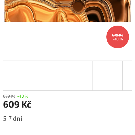
679 Kč
–10 %
679 Kč
–10 %
609 Kč
Měrná
5-7 dní
cena: