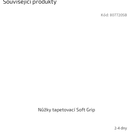
Související produkty
Kód:
807720SB
Nůžky tapetovací Soft Grip
2-4 dny
Průměrné