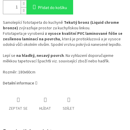
Přidat do košíku
Samolepící fototapeta do kuchyně
Tekutý bronz (Liquid chrome
bronze)
zvýrazňuje prostor za kuchyňskou linkou.
Fototapeta je vyrobená
z vysoce kvalitní PVC laminované fólie se
zesílenou laminací na povrchu
, která je protiskluzová a je vysoce
odolná vůči okolním vlivům. Spodní vrstvu pokrývá nanesené lepidlo.
Lepí se
na hladký, nesavý povrch
. Na vyhlazení doporučujeme
měkkou tapetovací špachtli viz. související zboží nebo hadřík.
Rozměr: 180x60cm
Detailní informace
ZEPTAT SE
HLÍDAT
SDÍLET