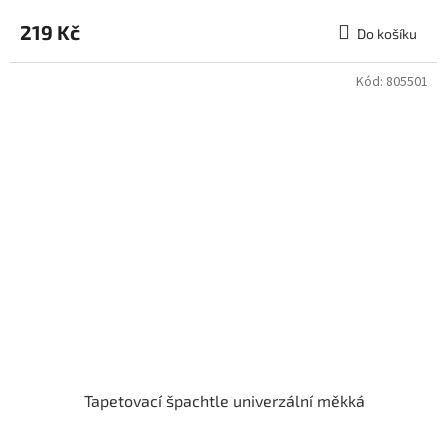
hodnocení
produktu
219 Kč
Do košíku
je
3,0
z
Kód:
805501
5
hvězdiček.
Tapetovací špachtle univerzální měkká