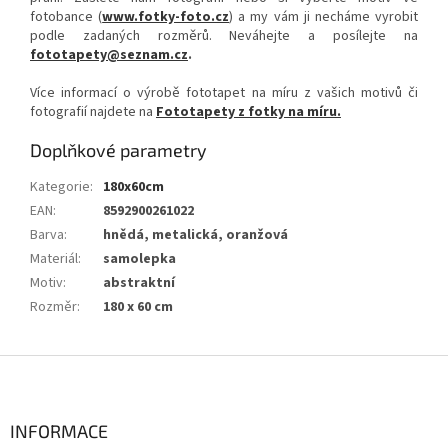
fotobance (
www.fotky-foto.cz
) a my vám ji necháme vyrobit
podle zadaných rozměrů. Neváhejte a posílejte na
fototapety@seznam.cz
.
Více informací o výrobě fototapet na míru z vašich motivů či
fotografií najdete na
Fototapety z fotky na míru.
Doplňkové parametry
Kategorie
:
180x60cm
EAN
:
8592900261022
Barva
:
hnědá, metalická, oranžová
Materiál
:
samolepka
Motiv
:
abstraktní
Rozměr
:
180 x 60 cm
Z
á
p
a
INFORMACE