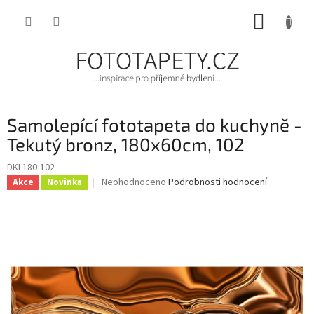
Přejít
NÁKUP
na
obsah
KOŠÍK
Samolepící fototapeta do kuchyně -
Tekutý bronz, 180x60cm, 102
DKI 180-102
Průměrné
Neohodnoceno
Podrobnosti hodnocení
Akce
Novinka
hodnocení
produktu
je
0,0
z
5
hvězdiček.