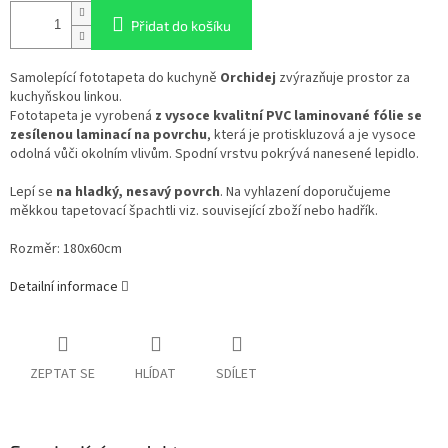
Přidat do košíku
Samolepící fototapeta do kuchyně
Orchidej
zvýrazňuje prostor za
kuchyňskou linkou.
Fototapeta je vyrobená
z vysoce kvalitní PVC laminované fólie se
zesílenou laminací na povrchu
, která je protiskluzová a je vysoce
odolná vůči okolním vlivům. Spodní vrstvu pokrývá nanesené lepidlo.
Lepí se
na hladký, nesavý povrch
. Na vyhlazení doporučujeme
měkkou tapetovací špachtli viz. související zboží nebo hadřík.
Rozměr: 180x60cm
Detailní informace
ZEPTAT SE
HLÍDAT
SDÍLET