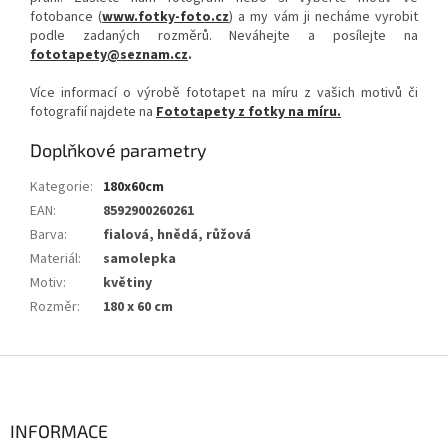
fotobance (
www.fotky-foto.cz
) a my vám ji necháme vyrobit
podle zadaných rozměrů. Neváhejte a posílejte na
fototapety@seznam.cz
.
Více informací o výrobě fototapet na míru z vašich motivů či
fotografií najdete na
Fototapety z fotky na míru.
Doplňkové parametry
Kategorie
:
180x60cm
EAN
:
8592900260261
Barva
:
fialová, hnědá, růžová
Materiál
:
samolepka
Motiv
:
květiny
Rozměr
:
180 x 60 cm
Z
á
p
a
INFORMACE