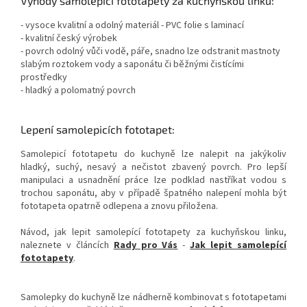
Výhody samolepicí fototapety za kuchyňskou linku:
- vysoce kvalitní a odolný materiál - PVC folie s laminací
- kvalitní český výrobek
- povrch odolný vůči vodě, páře, snadno lze odstranit mastnoty
slabým roztokem vody a saponátu či běžnými čistícími
prostředky
- hladký a polomatný povrch
Lepení samolepicích fototapet:
Samolepicí fototapetu do kuchyně lze nalepit na jakýkoliv
hladký, suchý, nesavý a nečistot zbavený povrch. Pro lepší
manipulaci a usnadnění práce lze podklad nastříkat vodou s
trochou saponátu, aby v případě špatného nalepení mohla být
fototapeta opatrně odlepena a znovu přiložena.
Návod, jak lepit samolepící fototapety za kuchyňskou linku,
naleznete v článcích
Rady pro Vás
-
Jak lepit samolepící
fototapety
.
Samolepky do kuchyně lze nádherně kombinovat s fototapetami