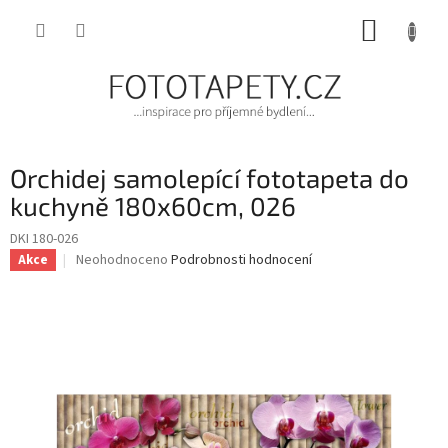
Přejít
NÁKUP
na
obsah
KOŠÍK
Orchidej samolepící fototapeta do
kuchyně 180x60cm, 026
DKI 180-026
Průměrné
Neohodnoceno
Podrobnosti hodnocení
Akce
hodnocení
produktu
je
0,0
z
5
hvězdiček.