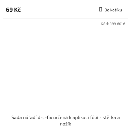
69 Kč
Do košíku
Kód:
399-6016
Sada nářadí d-c-fix určená k aplikaci fólií - stěrka a
nožík