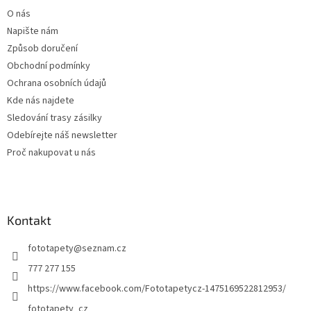
t
O nás
í
Napište nám
Způsob doručení
Obchodní podmínky
Ochrana osobních údajů
Kde nás najdete
Sledování trasy zásilky
Odebírejte náš newsletter
Proč nakupovat u nás
Kontakt
fototapety
@
seznam.cz
777 277 155
https://www.facebook.com/Fototapetycz-1475169522812953/
fototapety_cz