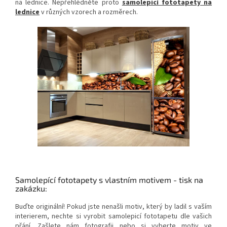
na lednice. Nepřehlédněte proto
samolepicí fototapety na
lednice
v různých vzorech a rozměrech.
Samolepící fototapety s vlastním motivem - tisk na
zakázku:
Buďte originální! Pokud jste nenašli motiv, který by ladil s vaším
interierem, nechte si vyrobit samolepicí fototapetu dle vašich
přání. Zašlete nám fotografii nebo si vyberte motiv ve