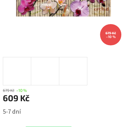
679 Kč
–10 %
679 Kč
–10 %
609 Kč
Měrná
5-7 dní
cena: