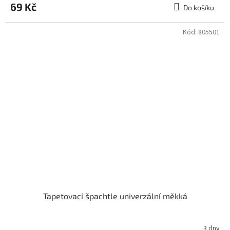
69 Kč
Do košíku
Kód:
805501
Tapetovací špachtle univerzální měkká
3 dny