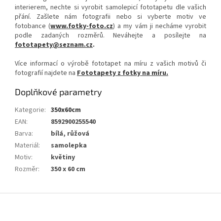
interierem, nechte si vyrobit samolepicí fototapetu dle vašich
přání. Zašlete nám fotografii nebo si vyberte motiv ve
fotobance (
www.fotky-foto.cz
) a my vám ji necháme vyrobit
podle zadaných rozměrů. Neváhejte a posílejte na
fototapety@seznam.cz
.
Více informací o výrobě fototapet na míru z vašich motivů či
fotografií najdete na
Fototapety z fotky na míru.
Doplňkové parametry
Kategorie
:
350x60cm
EAN
:
8592900255540
Barva
:
bílá, růžová
Materiál
:
samolepka
Motiv
:
květiny
Rozměr
:
350 x 60 cm
Z
á
p