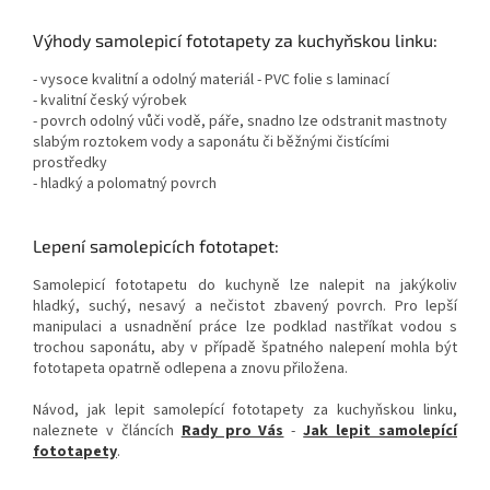
Výhody samolepicí fototapety za kuchyňskou linku:
- vysoce kvalitní a odolný materiál - PVC folie s laminací
- kvalitní český výrobek
- povrch odolný vůči vodě, páře, snadno lze odstranit mastnoty
slabým roztokem vody a saponátu či běžnými čistícími
prostředky
- hladký a polomatný povrch
Lepení samolepicích fototapet:
Samolepicí fototapetu do kuchyně lze nalepit na jakýkoliv
hladký, suchý, nesavý a nečistot zbavený povrch. Pro lepší
manipulaci a usnadnění práce lze podklad nastříkat vodou s
trochou saponátu, aby v případě špatného nalepení mohla být
fototapeta opatrně odlepena a znovu přiložena.
Návod, jak lepit samolepící fototapety za kuchyňskou linku,
naleznete v článcích
Rady pro Vás
-
Jak lepit samolepící
fototapety
.