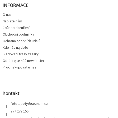
a
INFORMACE
t
O nás
í
Napište nám
Způsob doručení
Obchodní podmínky
Ochrana osobních údajů
Kde nás najdete
Sledování trasy zásilky
Odebírejte náš newsletter
Proč nakupovat u nás
Kontakt
fototapety
@
seznam.cz
777 277 155