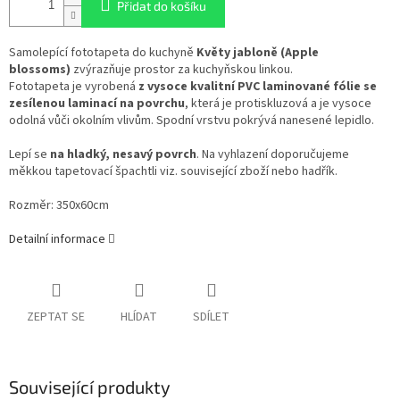
Přidat do košíku
Samolepící fototapeta do kuchyně
Květy jabloně (Apple
blossoms)
zvýrazňuje prostor za kuchyňskou linkou.
Fototapeta je vyrobená
z vysoce kvalitní PVC laminované fólie se
zesílenou laminací na povrchu
, která je protiskluzová a je vysoce
odolná vůči okolním vlivům. Spodní vrstvu pokrývá nanesené lepidlo.
Lepí se
na hladký, nesavý povrch
. Na vyhlazení doporučujeme
měkkou tapetovací špachtli viz. související zboží nebo hadřík.
Rozměr: 350x60cm
Detailní informace
ZEPTAT SE
HLÍDAT
SDÍLET
Související produkty