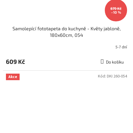
679 Kč
–10 %
Samolepící fototapeta do kuchyně - Květy jabloně,
180x60cm, 054
5-7 dní
609 Kč
Do košíku
Kód:
DKI 260-054
Akce