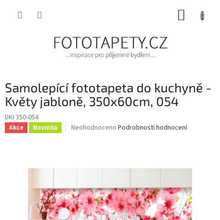
Přejít
NÁKUP
na
obsah
KOŠÍK
Samolepící fototapeta do kuchyně -
Květy jabloně, 350x60cm, 054
DKI 350-054
Průměrné
Neohodnoceno
Podrobnosti hodnocení
Akce
Novinka
hodnocení
produktu
je
0,0
z
5
hvězdiček.