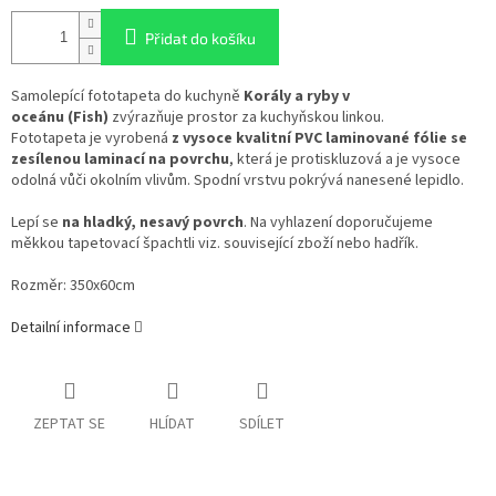
Přidat do košíku
Samolepící fototapeta do kuchyně
Korály a ryby v
oceánu
(Fish)
zvýrazňuje prostor za kuchyňskou linkou.
Fototapeta je vyrobená
z vysoce kvalitní PVC laminované fólie se
zesílenou laminací na povrchu
, která je protiskluzová a je vysoce
odolná vůči okolním vlivům. Spodní vrstvu pokrývá nanesené lepidlo.
Lepí se
na hladký, nesavý povrch
. Na vyhlazení doporučujeme
měkkou tapetovací špachtli viz. související zboží nebo hadřík.
Rozměr: 350x60cm
Detailní informace
ZEPTAT SE
HLÍDAT
SDÍLET