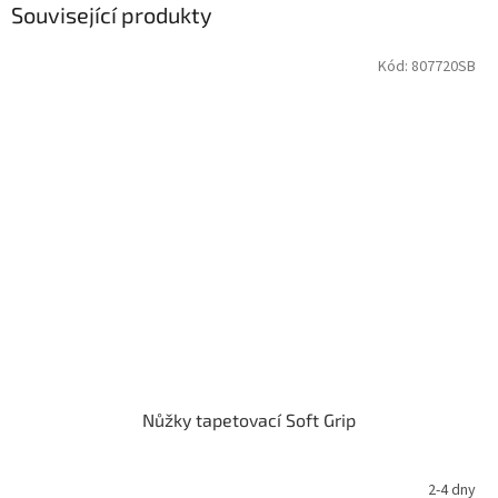
Související produkty
Kód:
807720SB
Nůžky tapetovací Soft Grip
2-4 dny
Průměrné