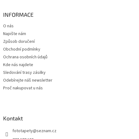
á
p
a
INFORMACE
t
O nás
í
Napište nám
Způsob doručení
Obchodní podmínky
Ochrana osobních údajů
Kde nás najdete
Sledování trasy zásilky
Odebírejte náš newsletter
Proč nakupovat u nás
Kontakt
fototapety
@
seznam.cz