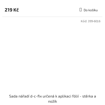
hodnocení
produktu
219 Kč
Do košíku
je
3,0
z
Kód:
399-6016
5
hvězdiček.
Sada nářadí d-c-fix určená k aplikaci fólií - stěrka a
nožík