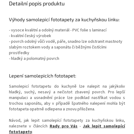
Detailní popis produktu
Výhody samolepicí fototapety za kuchyňskou linku:
- vysoce kvalitní a odolný materiál - PVC folie s laminací
- kvalitní český výrobek
- povrch odolný vůči vodě, páře, snadno lze odstranit mastnoty
slabým roztokem vody a saponátu či běžnými čistícími
prostředky
- hladký a polomatný povrch
Lepení samolepicích fototapet:
Samolepicí fototapetu do kuchyně lze nalepit na jakýkoliv
hladký, suchý, nesavý a nečistot zbavený povrch. Pro lepší
manipulaci a usnadnění práce lze podklad nastříkat vodou s
trochou saponátu, aby v případě špatného nalepení mohla být
fototapeta opatrně odlepena a znovu přiložena.
Návod, jak lepit samolepící fototapety za kuchyňskou linku,
naleznete v článcích
Rady pro Vás
-
Jak lepit samolepící
fototapety
.