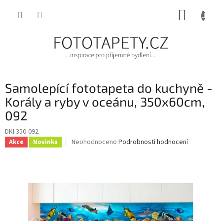
Přejít
NÁKUP
na
obsah
KOŠÍK
Samolepící fototapeta do kuchyně -
Korály a ryby v oceánu, 350x60cm,
092
DKI 350-092
Průměrné
Neohodnoceno
Podrobnosti hodnocení
Akce
Novinka
hodnocení
produktu
je
0,0
z
5
hvězdiček.