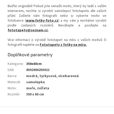
Buďte originální! Pokud jste nenašli motiv, který by ladil s vaším
interierem, nechte si vyrobit samolepicí fototapetu dle vašich
přání. Zašlete nám fotografii nebo si vyberte motiv ve
fotobance (
www.fotky-foto.cz
) a my vám ji necháme vyrobit
podle zadaných rozměrů. Neváhejte a posílejte na
fototapety@seznam.cz
.
Více informací o výrobě fototapet na míru z vašich motivů či
fotografií najdete na
Fototapety z fotky na míru.
Doplňkové parametry
Kategorie
:
350x60cm
EAN
:
8592900255922
Barva
:
modrá, tyrkysová, vícebarevná
Materiál
:
samolepka
Motiv
:
moře, zvířata
Rozměr
:
350 x 60 cm
Z