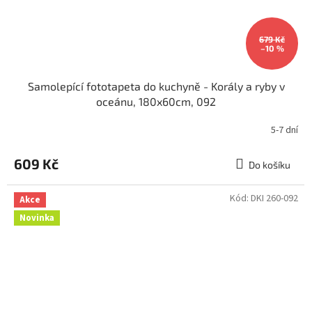
679 Kč
–10 %
Samolepící fototapeta do kuchyně - Korály a ryby v
oceánu, 180x60cm, 092
5-7 dní
609 Kč
Do košíku
Kód:
DKI 260-092
Akce
Novinka