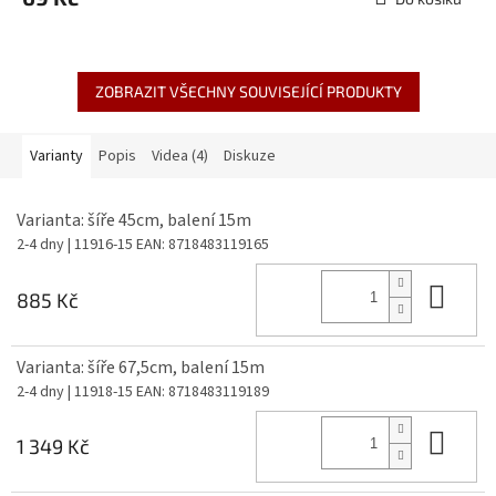
ZOBRAZIT VŠECHNY SOUVISEJÍCÍ PRODUKTY
Varianty
Popis
Videa (4)
Diskuze
Varianta: šíře 45cm, balení 15m
2-4 dny
| 11916-15
EAN:
8718483119165
Do 
885 Kč
Varianta: šíře 67,5cm, balení 15m
2-4 dny
| 11918-15
EAN:
8718483119189
Do 
1 349 Kč