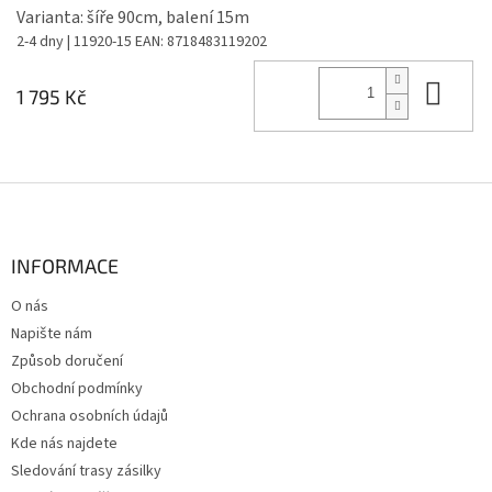
Varianta: šíře 90cm, balení 15m
2-4 dny
| 11920-15
EAN:
8718483119202
Do 
1 795 Kč
Z
á
p
a
INFORMACE
t
O nás
í
Napište nám
Způsob doručení
Obchodní podmínky
Ochrana osobních údajů
Kde nás najdete
Sledování trasy zásilky