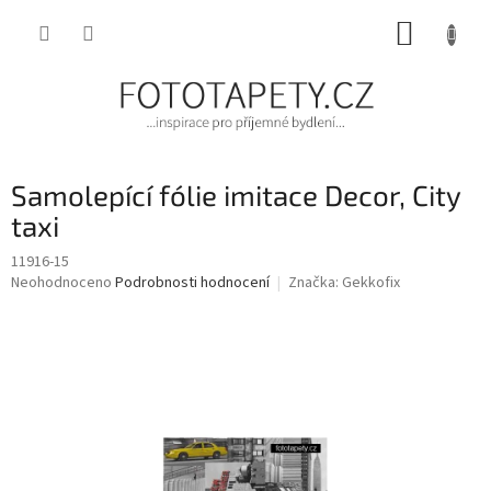
Přejít
NÁKUP
na
obsah
KOŠÍK
Samolepící fólie imitace Decor, City
taxi
11916-15
Průměrné
Neohodnoceno
Podrobnosti hodnocení
Značka:
Gekkofix
hodnocení
produktu
je
0,0
z
5
hvězdiček.