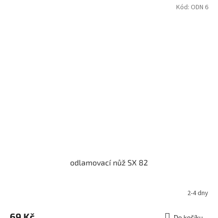
z
Kód:
ODN 6
5
hvězdiček.
odlamovací nůž SX 82
2-4 dny
69 Kč
Do košíku