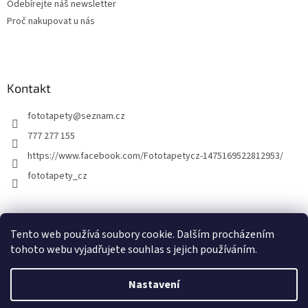
Odebírejte náš newsletter
Proč nakupovat u nás
Kontakt
fototapety
@
seznam.cz
777 277 155
https://www.facebook.com/Fototapetycz-1475169522812953/
fototapety_cz
Kutilství.cz
Tento web používá soubory cookie. Dalším procházením
tohoto webu vyjadřujete souhlas s jejich používáním.
Nastavení
Vytvořil Shoptet