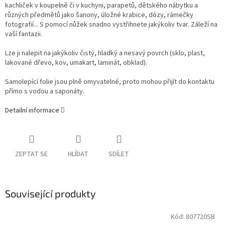
kachliček v koupelně či v kuchyni, parapetů, dětského nábytku a
různých předmětů jako šanony, úložné krabice, dózy, rámečky
fotografií... S pomocí nůžek snadno vystřihnete jakýkoliv tvar. Záleží na
vaší fantazii.
Lze ji nalepit na jakýkoliv čistý, hladký a nesavý povrch (sklo, plast,
lakované dřevo, kov, umakart, laminát, obklad).
Samolepící folie jsou plně omyvatelné, proto mohou přijít do kontaktu
přímo s vodou a saponáty.
Detailní informace
ZEPTAT SE
HLÍDAT
SDÍLET
Související produkty
Kód:
807720SB