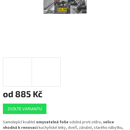
od
885 Kč
Měrná
ZVOLTE VARIANTU
cena:
Samolepící kvalitní
omyvatelná folie
odolná proti otěru,
velice
vhodná k renovaci
kuchyňské linky, dveří, zárubní, starého nábytku,