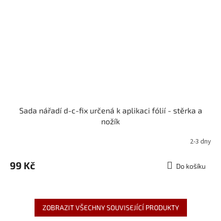
Sada nářadí d-c-fix určená k aplikaci fólií - stěrka a
nožík
2-3 dny
99 Kč
Do košíku
ZOBRAZIT VŠECHNY SOUVISEJÍCÍ PRODUKTY