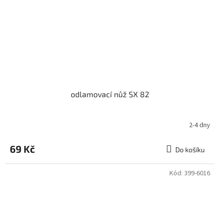
odlamovací nůž SX 82
2-4 dny
69 Kč
Do košíku
Kód:
399-6016