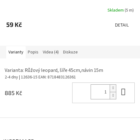
Skladem
(5 m)
59 Kč
DETAIL
Varianty
Popis
Videa (4)
Diskuze
Varianta: Růžový leopard, šíře 45cm,návin 15m
2-4 dny
| 12636-15
EAN:
8718483126361
Do 
885 Kč
Z
á
p