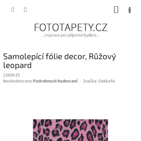
Přejít
NÁKUP
na
obsah
KOŠÍK
Samolepící fólie decor, Růžový
leopard
12636-15
Průměrné
Neohodnoceno
Podrobnosti hodnocení
Značka:
Gekkofix
hodnocení
produktu
je
0,0
z
5
hvězdiček.