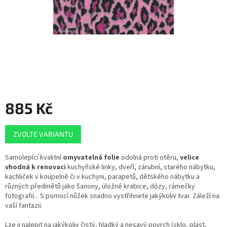
885 Kč
Měrná
ZVOLTE VARIANTU
cena:
Samolepící kvalitní
omyvatelná folie
odolná proti otěru,
velice
vhodná k renovaci
kuchyňské linky, dveří, zárubní, starého nábytku,
kachliček v koupelně či v kuchyni, parapetů, dětského nábytku a
různých předmětů jako šanony, úložné krabice, dózy, rámečky
fotografií... S pomocí nůžek snadno vystřihnete jakýkoliv tvar. Záleží na
vaší fantazii.
Lze ji nalepit na jakýkoliv čistý, hladký a nesavý povrch (sklo, plast,