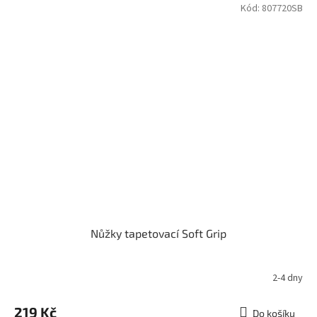
Kód:
807720SB
Nůžky tapetovací Soft Grip
2-4 dny
Průměrné
hodnocení
produktu
219 Kč
Do košíku