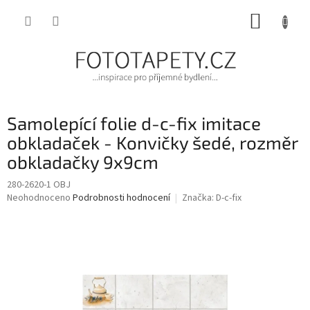
Přejít
NÁKUP
na
obsah
KOŠÍK
Samolepící folie d-c-fix imitace
obkladaček - Konvičky šedé, rozměr
obkladačky 9x9cm
280-2620-1 OBJ
Průměrné
Neohodnoceno
Podrobnosti hodnocení
Značka:
D-c-fix
hodnocení
produktu
je
0,0
z
5
hvězdiček.