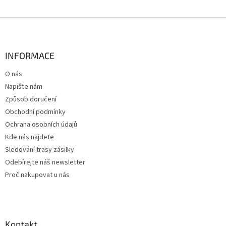
Z
á
p
a
INFORMACE
t
O nás
í
Napište nám
Způsob doručení
Obchodní podmínky
Ochrana osobních údajů
Kde nás najdete
Sledování trasy zásilky
Odebírejte náš newsletter
Proč nakupovat u nás
Kontakt