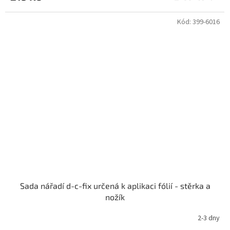
je
3,0
z
Kód:
399-6016
5
hvězdiček.
Sada nářadí d-c-fix určená k aplikaci fólií - stěrka a
nožík
2-3 dny