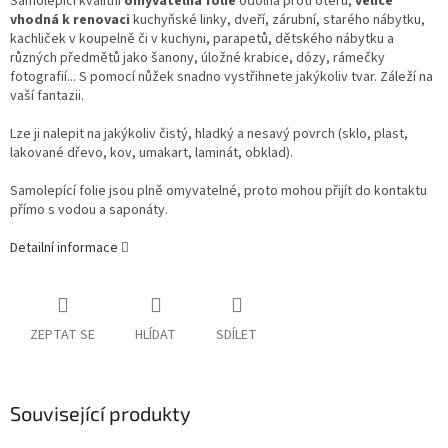
Samolepící kvalitní
omyvatelná folie
odolná proti otěru,
velice
vhodná k renovaci
kuchyňské linky, dveří, zárubní, starého nábytku,
kachliček v koupelně či v kuchyni, parapetů, dětského nábytku a
různých předmětů jako šanony, úložné krabice, dózy, rámečky
fotografií... S pomocí nůžek snadno vystřihnete jakýkoliv tvar. Záleží na
vaší fantazii.
Lze ji nalepit na jakýkoliv čistý, hladký a nesavý povrch (sklo, plast,
lakované dřevo, kov, umakart, laminát, obklad).
Samolepící folie jsou plně omyvatelné, proto mohou přijít do kontaktu
přímo s vodou a saponáty.
Detailní informace
ZEPTAT SE
HLÍDAT
SDÍLET
Související produkty