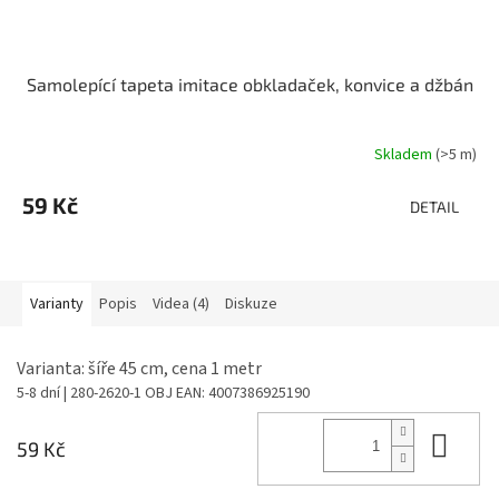
Samolepící tapeta imitace obkladaček, konvice a džbán
Skladem
(>5 m)
Průměrné
hodnocení
produktu
59 Kč
DETAIL
je
3,5
z
5
Varianty
Popis
Videa (4)
Diskuze
hvězdiček.
Varianta: šíře 45 cm, cena 1 metr
5-8 dní
| 280-2620-1 OBJ
EAN:
4007386925190
Do 
59 Kč